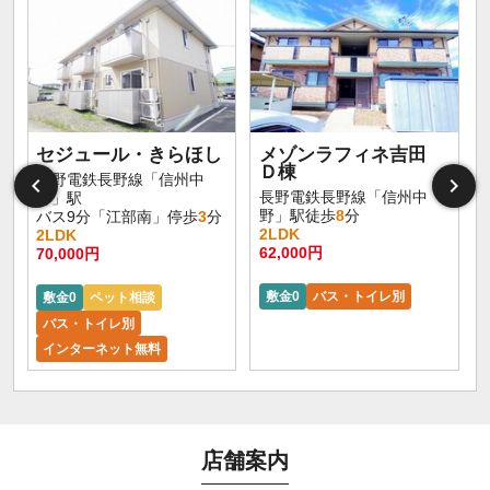
セジュール・きらほし
メゾンラフィネ吉田
Ｄ棟
長野電鉄長野線「信州中
長野電鉄長野線「信州中
野」駅
野」駅徒歩
8
分
バス9分「江部南」停歩
3
分
2LDK
2LDK
62,000円
70,000円
敷金0
バス・トイレ別
敷金0
ペット相談
バス・トイレ別
インターネット無料
店舗案内