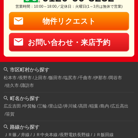
営業時間：10:00～18:00／定休日：火曜日(1～3月は無休で営業)
物件リクエスト
お問い合わせ・来店予約
市区町村から探す
松本市
長野市
上田市
飯田市
塩尻市
千曲市
伊那市
岡谷市
佐久市
諏訪市
町名から探す
広丘吉田
中箕輪
三輪
里山辺
井川城
高田
稲葉
島内
広丘高出
笹賀
路線から探す
ＪＲ篠ノ井線
ＪＲ中央本線
長野電鉄長野線
ＪＲ飯田線