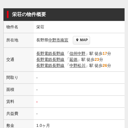
栄荘の物件概要
物件名
栄荘
長野県
中野市
南宮
所在地
MAP
長野電鉄長野線
「
信州中野
」駅 徒歩
17
分
交通
長野電鉄長野線
「
延徳
」駅 徒歩
23
分
長野電鉄長野線
「
中野松川
」駅 徒歩
26
分
間取り
-
面積
-
賃料
-
共益費
-
敷金
1.0ヶ月