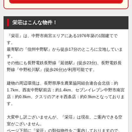
栄荘はこんな物件！
『栄荘』は、中野市南宮エリアにある1976年築の1階建てで
す。
最寄駅の『信州中野駅』から徒歩17分のところに立地していま
す。
その他にも長野電鉄長野線『延徳駅』(徒歩23分)、長野電鉄長
野線『中野松川駅』(徒歩26分)が利用可能です。
建物の周辺環境は、長野県厚生農業協同組合連合会北信：約
1.7km、西友中野駅前店：約1.4km、セブンイレブン中野市南宮
店：約0.8km、クスリのアオキ西条店：約0.9kmとなっておりま
す。
大変申し訳ございませんが、『栄荘』は現在、ご案内できる空
室がございません。
ページ下部に『栄荘』の類似物件をご案内しておりますので、