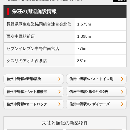
栄荘の周辺施設情報
長野県厚生農業協同組合連合会北信
1,679m
西友中野駅前店
1,398m
セブンイレブン中野市南宮店
775m
クスリのアオキ西条店
851m
信州中野駅×新築/築浅
信州中野駅×バス・トイレ別
信州中野駅×ペット相談可
信州中野駅×敷金礼金0円
信州中野駅×オートロック
信州中野駅×デザイナーズ
栄荘と類似の新築物件