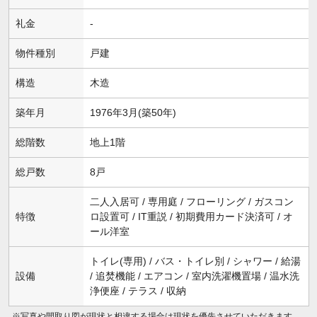
礼金
-
物件種別
戸建
構造
木造
築年月
1976年3月(築50年)
総階数
地上1階
総戸数
8戸
二人入居可 / 専用庭 / フローリング / ガスコン
特徴
ロ設置可 / IT重説 / 初期費用カード決済可 / オ
ール洋室
トイレ(専用) / バス・トイレ別 / シャワー / 給湯
設備
/ 追焚機能 / エアコン / 室内洗濯機置場 / 温水洗
浄便座 / テラス / 収納
※写真や間取り図が現状と相違する場合は現状を優先させていただきます。