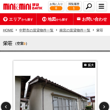
お気に入り
閲覧履歴
0
1
エリア
地図
お問い合わせ
から探す
から探す
HOME
中野市の賃貸物件一覧
南宮の賃貸物件一覧
栄荘
栄荘
（空室
）
0
拡大