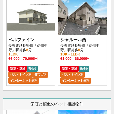
ベルファイン
シャルール西
長野電鉄長野線「信州中
長野電鉄長野線「信州中
野」駅徒歩
5
分
野」駅徒歩
5
分
1LDK
1DK - 1LDK
66,000 - 70,000円
61,000 - 66,000円
新築・築浅
敷金0
新築・築浅
敷金0
バス・トイレ別
都市ガス
バス・トイレ別
インターネット無料
インターネット無料
栄荘と類似のペット相談物件