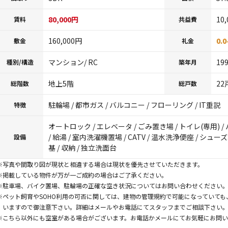
80,000円
10
賃料
共益費
160,000円
0.
敷金
礼金
マンション/ RC
19
種別/構造
築年月
地上5階
22
総階数
総戸数
駐輪場 / 都市ガス / バルコニー / フローリング / IT重説
特徴
オートロック / エレベータ / ごみ置き場 / トイレ(専用) 
/ 給湯 / 室内洗濯機置場 / CATV / 温水洗浄便座 / シ
設備
基 / 収納 / 独立洗面台
※写真や間取り図が現状と相違する場合は現状を優先させていただきます。
※掲載している物件が万が一ご成約の場合はご了承ください。
※駐車場、バイク置場、駐輪場の正確な空き状況についてはお問い合わせください
※ペット飼育やSOHO利用の可否に関しては、建物の管理規約で可能になっていて
いますので御注意下さい。詳細はメールやお電話にてスタッフまでご相談下さい
※こちら以外にも空室がある場合がございます。お電話かメールにてお気軽にお問