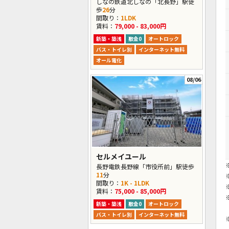
しなの鉄道北しなの「北長野」駅徒
歩
26
分
間取り：
1LDK
賃料：
79,000 - 83,000円
新築・築浅
敷金0
オートロック
バス・トイレ別
インターネット無料
オール電化
08/06
セルメイユール
長野電鉄長野線「市役所前」駅徒歩
11
分
間取り：
1K - 1LDK
賃料：
75,000 - 85,000円
新築・築浅
敷金0
オートロック
バス・トイレ別
インターネット無料