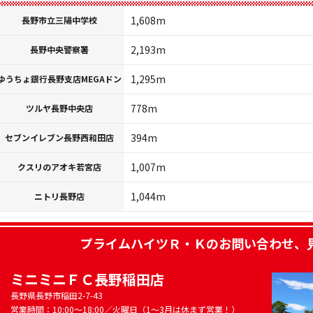
1,608m
長野市立三陽中学校
2,193m
長野中央警察署
1,295m
ゆうちょ銀行長野支店MEGAドン
778m
ツルヤ長野中央店
394m
セブンイレブン長野西和田店
1,007m
クスリのアオキ若宮店
1,044m
ニトリ長野店
プライムハイツＲ・Ｋ
のお問い合わせ、
ミニミニＦＣ長野稲田店
長野県長野市稲田2-7-43
営業時間：10:00～18:00／火曜日（1～3月は休まず営業！）