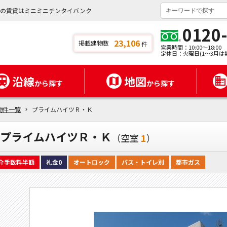
県の賃貸はミニミニチンタイバンク
0120
23,106
掲載建物数
件
営業時間：10:00～18:00
定休日：火曜日(1～3月は
沿線
地図
から探す
から探す
物件一覧
プライムハイツＲ・Ｋ
プライムハイツＲ・Ｋ
（空室
1
）
介手数料半額
礼金0
オートロック
バス・トイレ別
都市ガス