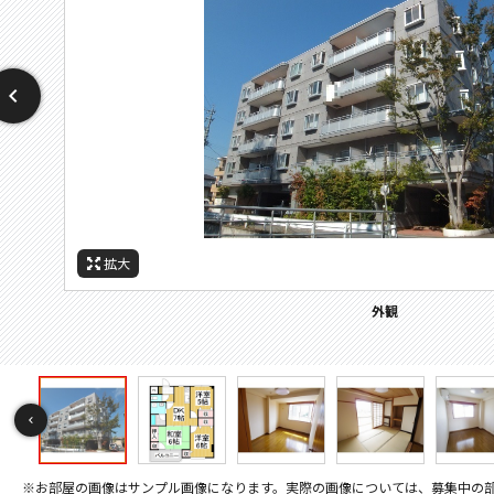
拡大
拡大
拡大
拡大
拡大
拡大
拡大
拡大
拡大
拡大
拡大
拡大
拡大
拡大
拡大
拡大
拡大
拡大
拡大
拡大
拡大
拡大
拡大
拡大
拡大
拡大
拡大
拡大
拡大
その他画像
間取
周辺施設：ホームセンター
周辺施設：ドラックストア
周辺施設：警察署・交番
周辺施設：コンビニ
周辺施設：スーパー
周辺施設：銀行
セキュリティ
セキュリティ
バルコニー
キッチン
キッチン
トイレ
外観
居間
居間
居間
寝室
寝室
風呂
風呂
収納
洗面
設備
設備
設備
玄関
玄関
洗濯機置き場
間取り
※お部屋の画像はサンプル画像になります。実際の画像については、募集中の