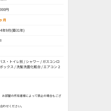
,000円
0ヶ月
94年9月(築31年)
戸
/ バス・トイレ別 / シャワー / ガスコンロ
ューズボックス / 洗髪洗面化粧台 / エアコン２
。
も、お部屋の所有者様によって禁止の場合もござ
。
い合わせください。