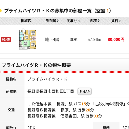
プライムハイツＲ・Ｋの募集中の部屋一覧（空室
1
）
間取図
所在階
間取り
面積
賃料
地上4階
3DK
57.96㎡
80,000円
08/05
プライムハイツＲ・Ｋの物件概要
プライムハイツＲ・Ｋ
建物名
長野県
長野市
西和田
1丁目
所在地
MAP
ＪＲ信越本線
「
長野
」駅 バス
15
分 「古牧小学校前停」
長野電鉄長野線
「
桐原
」駅 徒歩
28
分
交通
長野電鉄長野線
「
信濃吉田
」駅 徒歩
33
分
3DK
57
間取り
面積