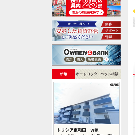
新築
オートロック
ペット相談
08/06
トリシア東和田 W棟