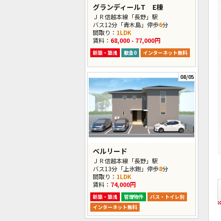
グランディールT E棟
ＪＲ信越本線「長野」駅
バス12分「青木島」停歩
6
分
間取り：
1LDK
賃料：
68,000 - 77,000円
新築・築浅
敷金0
インターネット無料
08/05
ベルリード
ＪＲ信越本線「長野」駅
バス13分「上氷鉋」停歩
8
分
間取り：
1LDK
賃料：
74,000円
新築・築浅
管理物件
バス・トイレ別
インターネット無料