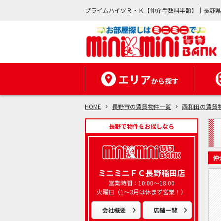
プライムハイツＲ・Ｋ【仲介手数料半額】｜長野
エリア
から探す
HOME
長野市の賃貸物件一覧
西和田の賃貸
長野で物件をお探しなら
仲
ミニミニＦＣ長野稲田店
営業時間：10:00～18:00
火曜日（1～3月は休まず営業！）
会社概要
店舗一覧