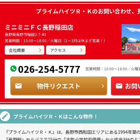
プライムハイツＲ・Ｋ
のお問い合わせ、
ミニミニＦＣ長野稲田店
長野県長野市稲田2-7-43
営業時間：10:00～18:00／火曜日（1～3月は休まず営業！）
会社概要
アクセス
026-254-5777
営業時間：10:00～18:00／
物件リクエスト
お問
プライムハイツＲ・Ｋ
はこんな物件！
『プライムハイツＲ・Ｋ』は、長野市西和田エリアにある1994年築
『長野駅』からバスで15分の『古牧小学校前停停』から徒歩3分のと