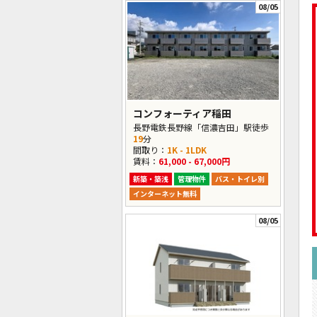
08/05
コンフォーティア稲田
長野電鉄長野線「信濃吉田」駅徒歩
19
分
間取り：
1K - 1LDK
賃料：
61,000 - 67,000円
新築・築浅
管理物件
バス・トイレ別
インターネット無料
08/05