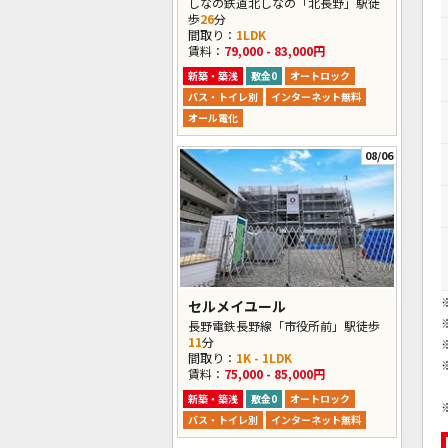
しなの鉄道北しなの「北長野」駅徒
歩
26
分
間取り：
1LDK
賃料：
79,000 - 83,000円
新築・築浅
敷金0
オートロック
バス・トイレ別
インターネット無料
オール電化
08/06
セルメイユール
長野電鉄長野線「市役所前」駅徒歩
11
分
間取り：
1K - 1LDK
賃料：
75,000 - 85,000円
新築・築浅
敷金0
オートロック
バス・トイレ別
インターネット無料