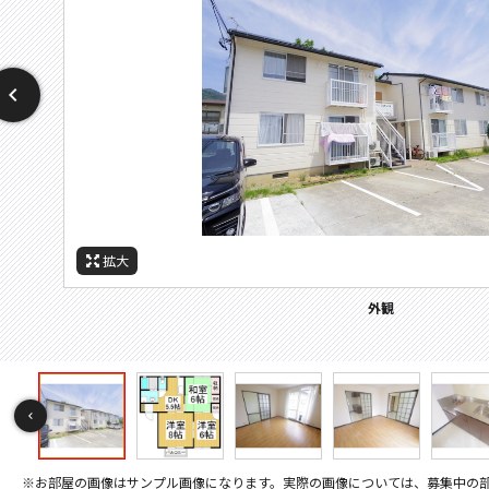
拡大
拡大
拡大
拡大
拡大
拡大
拡大
拡大
拡大
拡大
拡大
拡大
拡大
拡大
拡大
拡大
拡大
拡大
拡大
拡大
拡大
拡大
拡大
拡大
拡大
拡大
拡大
拡大
拡大
間取
周辺施設：ショッピングセンター
周辺施設：ホームセンター
周辺施設：ドラックストア
周辺施設：スーパー
周辺施設：病院
周辺施設：公園
バルコニー
その他画像
キッチン
キッチン
キッチン
トイレ
外観
居間
居間
寝室
寝室
寝室
寝室
寝室
風呂
風呂
収納
収納
洗面
設備
玄関
玄関
間取り
※お部屋の画像はサンプル画像になります。実際の画像については、募集中の