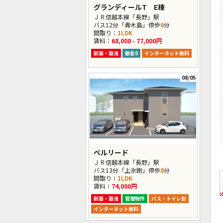
グランディールT E棟
ＪＲ信越本線「長野」駅
バス12分「青木島」停歩
6
分
間取り：
1LDK
賃料：
68,000 - 77,000円
新築・築浅
敷金0
インターネット無料
08/05
ベルリード
ＪＲ信越本線「長野」駅
バス13分「上氷鉋」停歩
8
分
間取り：
1LDK
賃料：
74,000円
新築・築浅
管理物件
バス・トイレ別
インターネット無料