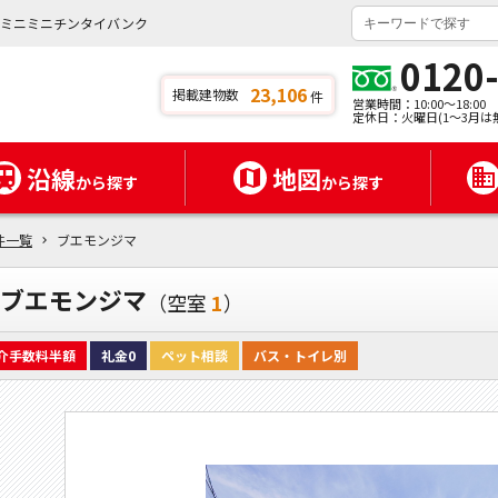
はミニミニチンタイバンク
0120
23,106
掲載建物数
件
営業時間：10:00～18:00
定休日：火曜日(1～3月は
沿線
地図
から探す
から探す
件一覧
ブエモンジマ
ブエモンジマ
（空室
1
）
介手数料半額
礼金0
ペット相談
バス・トイレ別