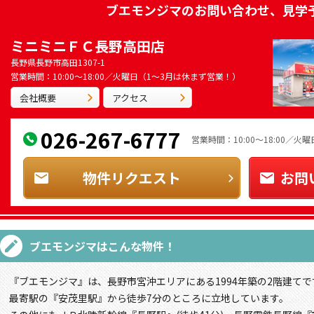
ブエモンジマ
のお問い合わせ、見学
ミニミニＦＣ長野高田店
長野県長野市高田1307-1
営業時間：10:00～18:00／火曜日（1～3月は休まず営業！）
会社概要
アクセス
026-267-6777
営業時間：10:00～18:00／
物件リクエスト
お問
ブエモンジマ
はこんな物件！
『ブエモンジマ』は、長野市宮沖エリアにある1994年築の2階建てで
最寄駅の『安茂里駅』から徒歩7分のところに立地しています。