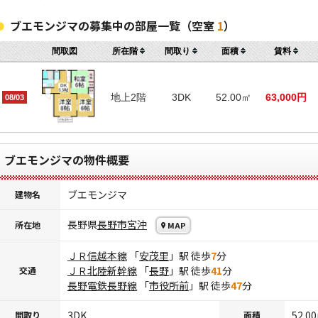
ブエモンジマの募集中の部屋一覧（空室
1
）
間取図
所在階
間取り
面積
賃料
地上2階
3DK
52.00㎡
63,000円
08/03
ブエモンジマの物件概要
ブエモンジマ
建物名
長野県
長野市
宮沖
所在地
MAP
ＪＲ信越本線
「
安茂里
」駅 徒歩
7
分
ＪＲ北陸新幹線
「
長野
」駅 徒歩
41
分
交通
長野電鉄長野線
「
市役所前
」駅 徒歩
47
分
3DK
52.0
間取り
面積