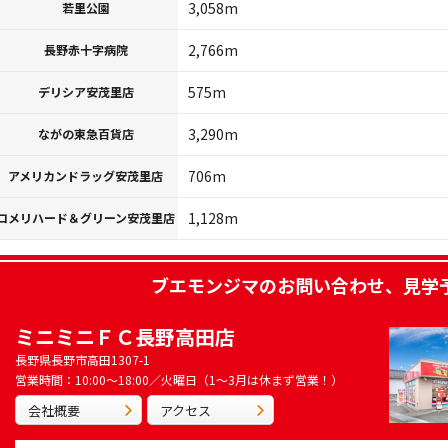
3,058m
若里公園
2,766m
長野赤十字病院
575m
デリシア安茂里店
3,290m
ながの東急百貨店
706m
アメリカンドラッグ安茂里店
1,128m
コメリハード＆グリーン安茂里店
ブエモンジマ
のお問い合わせ、見学
ミニミニＦＣ長野高田店
長野県長野市高田1307-1
営業時間：10:00～18:00／火曜日（1～3月は休まず営業！）
会社概要
アクセス