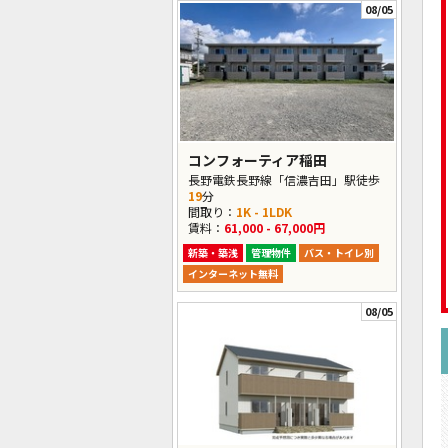
08/05
コンフォーティア稲田
長野電鉄長野線「信濃吉田」駅徒歩
19
分
間取り：
1K - 1LDK
賃料：
61,000 - 67,000円
新築・築浅
管理物件
バス・トイレ別
インターネット無料
08/05