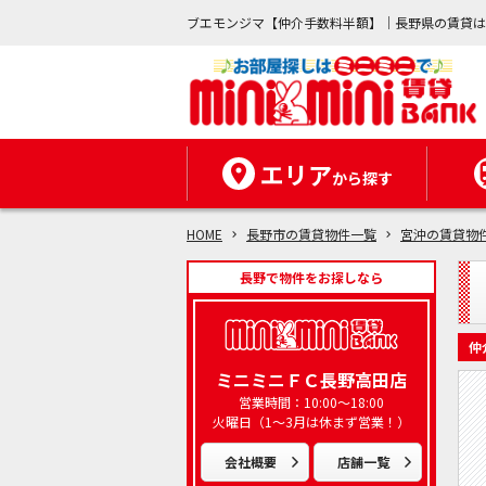
ブエモンジマ【仲介手数料半額】｜長野県の賃貸
エリア
から探す
HOME
長野市の賃貸物件一覧
宮沖の賃貸物
長野で物件をお探しなら
仲
ミニミニＦＣ長野高田店
営業時間：10:00～18:00
火曜日（1～3月は休まず営業！）
会社概要
店舗一覧