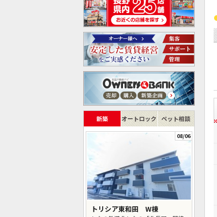
新築
オートロック
ペット相談
08/06
トリシア東和田 W棟