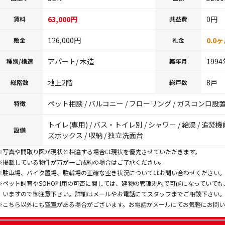
63,000円
0円
賃料
共益費
126,000円
0.0
敷金
礼金
アパート/ 木造
199
種別/構造
築年月
地上2階
8戸
総階数
総戸数
ペット相談 / バルコニー / フローリング / ガスコンロ設置
特徴
トイレ(専用) / バス・トイレ別 / シャワー / 給湯 / 追焚機
設備
ズボックス / 収納 / 独立洗面台
※写真や間取り図が現状と相違する場合は現状を優先させていただきます。
※掲載している物件が万が一ご成約の場合はご了承ください。
※駐車場、バイク置場、駐輪場の正確な空き状況についてはお問い合わせください
※ペット飼育やSOHO利用の可否に関しては、建物の管理規約で可能になっていて
いますので御注意下さい。詳細はメールやお電話にてスタッフまでご相談下さい
※こちら以外にも空室がある場合がございます。お電話かメールにてお気軽にお問