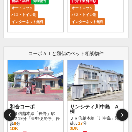
新築・築浅
管理物件
仲介手数料半額
オートロック
オートロック
バス・トイレ別
バス・トイレ別
インターネット無料
インターネット無料
コーポＡＩと類似のペット相談物件
和合コーポ
サンシティ川中島 A
棟
ＪＲ信越本線「長野」駅
ＪＲ信越本線「川中島」駅
バス19分「東郵便局停」停
徒歩
17
分
歩
8
分
3DK
1DK