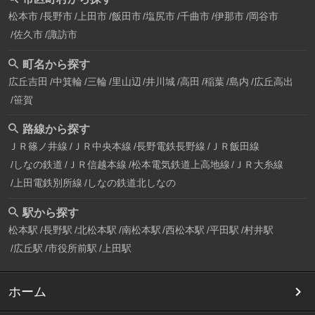
松本市
長野市
上田市
飯田市
塩尻市
千曲市
伊那市
岡谷市
佐久市
諏訪市
町名から探す
広丘吉田
中箕輪
三輪
里山辺
井川城
高田
稲葉
島内
広丘高出
笹賀
路線から探す
ＪＲ篠ノ井線
ＪＲ中央本線
長野電鉄長野線
ＪＲ飯田線
しなの鉄道
ＪＲ信越本線
松本電気鉄道上高地線
ＪＲ大糸線
上田電鉄別所線
しなの鉄道北しなの
駅から探す
松本駅
長野駅
北松本駅
南松本駅
西松本駅
平田駅
村井駅
広丘駅
市役所前駅
上田駅
ホーム