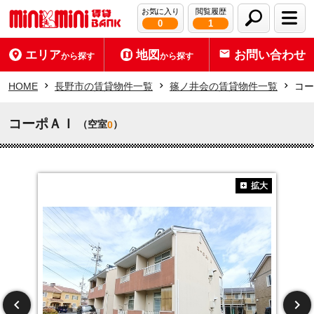
お気に入り
閲覧履歴
0
1
エリア
地図
お問い合わせ
から探す
から探す
HOME
長野市の賃貸物件一覧
篠ノ井会の賃貸物件一覧
コー
コーポＡＩ
（空室
）
0
拡大