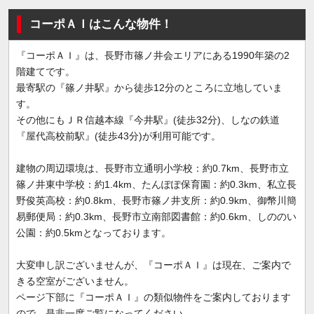
コーポＡＩはこんな物件！
『コーポＡＩ』は、長野市篠ノ井会エリアにある1990年築の2
階建てです。
最寄駅の『篠ノ井駅』から徒歩12分のところに立地していま
す。
その他にもＪＲ信越本線『今井駅』(徒歩32分)、しなの鉄道
『屋代高校前駅』(徒歩43分)が利用可能です。
建物の周辺環境は、長野市立通明小学校：約0.7km、長野市立
篠ノ井東中学校：約1.4km、たんぽぽ保育園：約0.3km、私立長
野俊英高校：約0.8km、長野市篠ノ井支所：約0.9km、御幣川簡
易郵便局：約0.3km、長野市立南部図書館：約0.6km、しののい
公園：約0.5kmとなっております。
大変申し訳ございませんが、『コーポＡＩ』は現在、ご案内で
きる空室がございません。
ページ下部に『コーポＡＩ』の類似物件をご案内しております
ので、是非一度ご覧になってください。