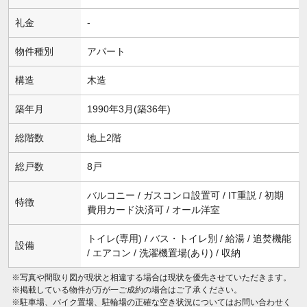
礼金
-
物件種別
アパート
構造
木造
築年月
1990年3月(築36年)
総階数
地上2階
総戸数
8戸
バルコニー / ガスコンロ設置可 / IT重説 / 初期
特徴
費用カード決済可 / オール洋室
トイレ(専用) / バス・トイレ別 / 給湯 / 追焚機能
設備
/ エアコン / 洗濯機置場(あり) / 収納
※写真や間取り図が現状と相違する場合は現状を優先させていただきます。
※掲載している物件が万が一ご成約の場合はご了承ください。
※駐車場、バイク置場、駐輪場の正確な空き状況についてはお問い合わせく