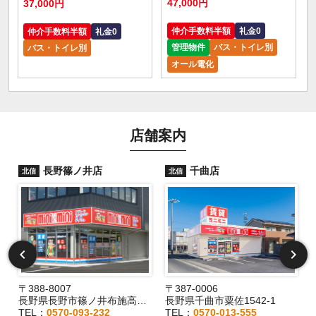
47,000円
37,000円
仲介手数料半額
礼金0
仲介手数料半額
礼金0
管理物件
バス・トイレ別
バス・トイレ別
オール電化
店舗案内
長野篠ノ井店
千曲店
北信
北信
〒388-8007
〒387-0006
長野県長野市篠ノ井布施高田407-8
長野県千曲市粟佐1542-1
TEL：
0570-093-232
TEL：
0570-013-555