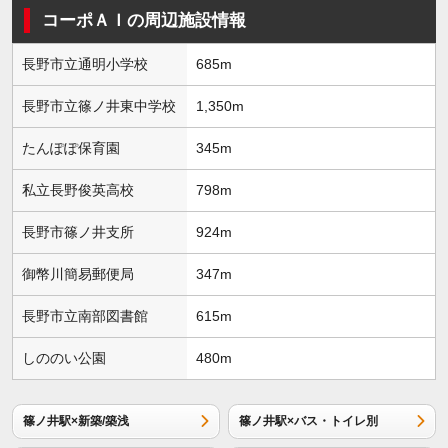
コーポＡＩの周辺施設情報
長野市立通明小学校
685m
長野市立篠ノ井東中学校
1,350m
たんぽぽ保育園
345m
私立長野俊英高校
798m
長野市篠ノ井支所
924m
御幣川簡易郵便局
347m
長野市立南部図書館
615m
しののい公園
480m
篠ノ井駅×新築/築浅
篠ノ井駅×バス・トイレ別