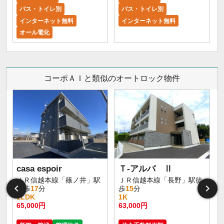
バス・トイレ別
バス・トイレ別
インターネット無料
インターネット無料
オール電化
コーポＡＩと類似のオートロック物件
casa espoir
Ｔ-アルバ Ⅱ
ＪＲ信越本線「篠ノ井」駅
ＪＲ信越本線「長野」駅徒
徒歩
17
分
歩
15
分
1LDK
1K
65,000円
63,000円
5