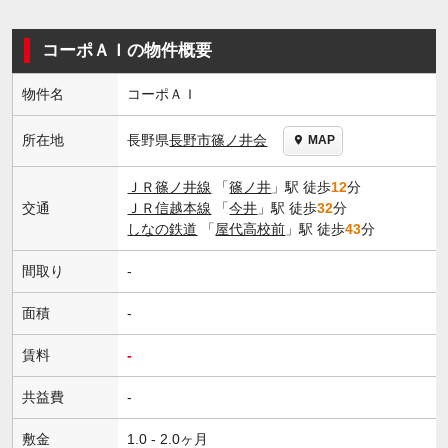
コーポＡＩの物件概要
物件名
コーポＡＩ
長野県
長野市
篠ノ井会
所在地
MAP
ＪＲ篠ノ井線
「
篠ノ井
」駅 徒歩
12
分
交通
ＪＲ信越本線
「
今井
」駅 徒歩
32
分
しなの鉄道
「
屋代高校前
」駅 徒歩
43
分
間取り
-
面積
-
賃料
-
共益費
-
敷金
1.0 - 2.0ヶ月