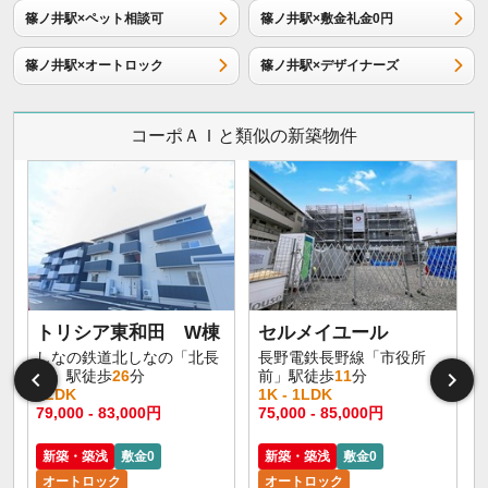
篠ノ井駅×ペット相談可
篠ノ井駅×敷金礼金0円
篠ノ井駅×オートロック
篠ノ井駅×デザイナーズ
コーポＡＩと類似の新築物件
トリシア東和田 W棟
セルメイユール
しなの鉄道北しなの「北長
長野電鉄長野線「市役所
野」駅徒歩
26
分
前」駅徒歩
11
分
1LDK
1K - 1LDK
1
79,000 - 83,000円
75,000 - 85,000円
6
新築・築浅
敷金0
新築・築浅
敷金0
オートロック
オートロック