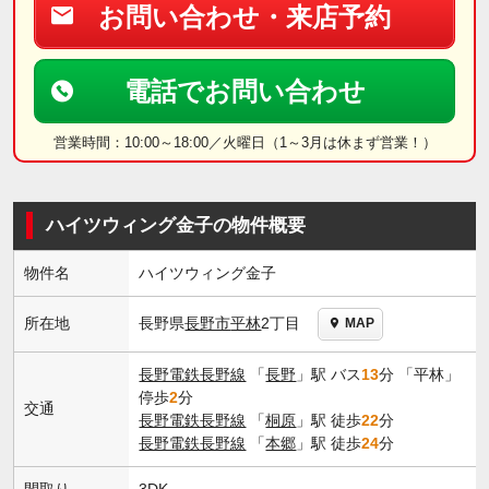
お問い合わせ・来店予約
電話でお問い合わせ
営業時間：10:00～18:00／火曜日（1～3月は休まず営業！）
ハイツウィング金子の物件概要
物件名
ハイツウィング金子
長野県
長野市
平林
2丁目
所在地
MAP
長野電鉄長野線
「
長野
」駅 バス
13
分 「平林」
停歩
2
分
交通
長野電鉄長野線
「
桐原
」駅 徒歩
22
分
長野電鉄長野線
「
本郷
」駅 徒歩
24
分
間取り
3DK