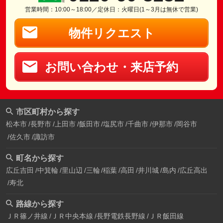
営業時間：10:00～18:00／定休日：火曜日(1～3月は無休で営業)
物件リクエスト
お問い合わせ・来店予約
市区町村から探す
松本市
長野市
上田市
飯田市
塩尻市
千曲市
伊那市
岡谷市
佐久市
諏訪市
町名から探す
広丘吉田
中箕輪
里山辺
三輪
稲葉
高田
井川城
島内
広丘高出
寿北
路線から探す
ＪＲ篠ノ井線
ＪＲ中央本線
長野電鉄長野線
ＪＲ飯田線