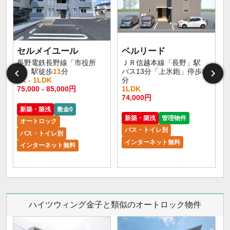
セルメイユール
ベルリード
長野電鉄長野線「市役所
ＪＲ信越本線「長野」駅
前」駅徒歩
11
分
バス13分「上氷鉋」停歩
8
1K - 1LDK
分
75,000 - 85,000円
1LDK
6
74,000円
新築・築浅
敷金0
新築・築浅
管理物件
オートロック
バス・トイレ別
バス・トイレ別
インターネット無料
インターネット無料
ハイツウィング金子と類似のオートロック物件