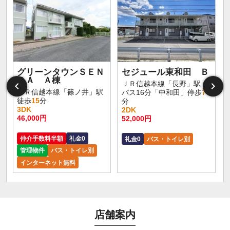
グリーンタウンＳＥＮ
セジュール東和田 Ｂ
ＤＡ Ａ棟
ＪＲ信越本線「長野」駅
ＪＲ信越本線「篠ノ井」駅
バス16分「中和田」停歩
7
徒歩
15
分
分
3DK
2DK
46,000円
52,000円
仲介手数料半額
礼金0
礼金0
バス・トイレ別
管理物件
バス・トイレ別
インターネット無料
店舗案内