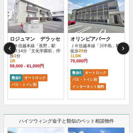
ロジュマン デラッセ
オリンピアパーク
ＪＲ信越本線「長野」駅
ＪＲ信越本線「川中島」駅
バス14分「文化学園前」停
徒歩
25
分
歩
3
分
1LDK
1R
70,000円
59,000 - 61,000円
敷金0
オートロック
敷金0
オートロック
バス・トイレ別
バス・トイレ別
インターネット無料
ハイツウィング金子と類似のペット相談物件