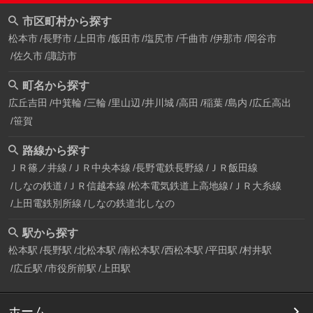
市区町村から探す
松本市
長野市
上田市
飯田市
塩尻市
千曲市
伊那市
岡谷市
佐久市
諏訪市
町名から探す
広丘吉田
中箕輪
三輪
里山辺
井川城
高田
稲葉
島内
広丘高出
笹賀
路線から探す
ＪＲ篠ノ井線
ＪＲ中央本線
長野電鉄長野線
ＪＲ飯田線
しなの鉄道
ＪＲ信越本線
松本電気鉄道上高地線
ＪＲ大糸線
上田電鉄別所線
しなの鉄道北しなの
駅から探す
松本駅
長野駅
北松本駅
南松本駅
西松本駅
平田駅
村井駅
広丘駅
市役所前駅
上田駅
ホーム