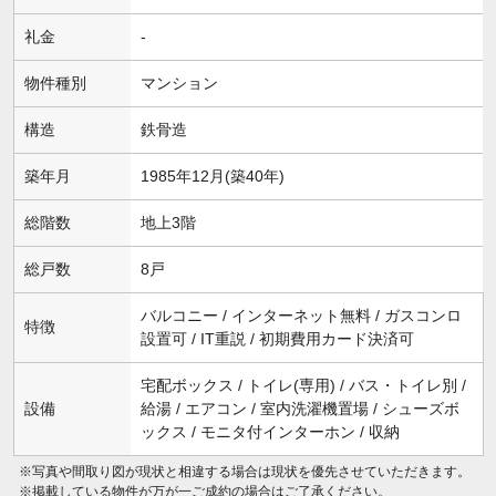
礼金
-
物件種別
マンション
構造
鉄骨造
築年月
1985年12月(築40年)
総階数
地上3階
総戸数
8戸
バルコニー / インターネット無料 / ガスコンロ
特徴
設置可 / IT重説 / 初期費用カード決済可
宅配ボックス / トイレ(専用) / バス・トイレ別 /
設備
給湯 / エアコン / 室内洗濯機置場 / シューズボ
ックス / モニタ付インターホン / 収納
※写真や間取り図が現状と相違する場合は現状を優先させていただきます。
※掲載している物件が万が一ご成約の場合はご了承ください。