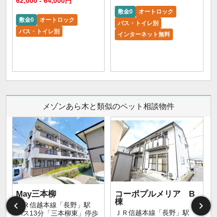
62,000 - 64,000円
敷金0
オートロック
敷金0
オートロック
バス・トイレ別
バス・トイレ別
インターネット無料
メゾンあら木と類似のペット相談物件
May三本柳
コーポプルメリア B
棟
ＪＲ信越本線「長野」駅
ＪＲ信越本線「長野」駅
バス13分「三本柳東」停歩