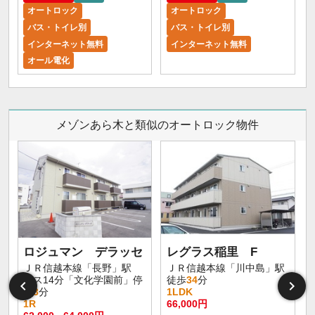
オートロック
オートロック
バス・トイレ別
バス・トイレ別
インターネット無料
インターネット無料
オール電化
メゾンあら木と類似のオートロック物件
ロジュマン デラッセ
レグラス稲里 F
ＪＲ信越本線「長野」駅
ＪＲ信越本線「川中島」駅
バス14分「文化学園前」停
徒歩
34
分
歩
3
分
1LDK
1R
66,000円