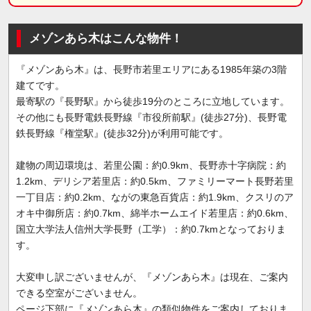
メゾンあら木はこんな物件！
『メゾンあら木』は、長野市若里エリアにある1985年築の3階
建てです。
最寄駅の『長野駅』から徒歩19分のところに立地しています。
その他にも長野電鉄長野線『市役所前駅』(徒歩27分)、長野電
鉄長野線『権堂駅』(徒歩32分)が利用可能です。
建物の周辺環境は、若里公園：約0.9km、長野赤十字病院：約
1.2km、デリシア若里店：約0.5km、ファミリーマート長野若里
一丁目店：約0.2km、ながの東急百貨店：約1.9km、クスリのア
オキ中御所店：約0.7km、綿半ホームエイド若里店：約0.6km、
国立大学法人信州大学長野（工学）：約0.7kmとなっておりま
す。
大変申し訳ございませんが、『メゾンあら木』は現在、ご案内
できる空室がございません。
ページ下部に『メゾンあら木』の類似物件をご案内しておりま