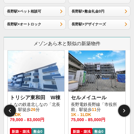
長野駅×ペット相談可
長野駅×敷金礼金0円
長野駅×オートロック
長野駅×デザイナーズ
メゾンあら木と類似の新築物件
トリシア東和田 W棟
セルメイユール
しなの鉄道北しなの「北長
長野電鉄長野線「市役所
野」駅徒歩
26
分
前」駅徒歩
11
分
1LDK
1K - 1LDK
1
79,000 - 83,000円
75,000 - 85,000円
6
新築・築浅
敷金0
新築・築浅
敷金0