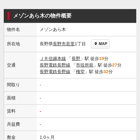
メゾンあら木の物件概要
物件名
メゾンあら木
長野県
長野市
若里
1丁目
所在地
MAP
ＪＲ信越本線
「
長野
」駅 徒歩
19
分
交通
長野電鉄長野線
「
市役所前
」駅 徒歩
27
分
長野電鉄長野線
「
権堂
」駅 徒歩
32
分
間取り
-
面積
-
賃料
-
共益費
-
敷金
1.0ヶ月