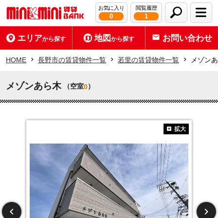
お気に入り
閲覧履歴
0
1
エリア
地図
お問い合わせ
から探す
から探す
HOME
長野市の賃貸物件一覧
若里の賃貸物件一覧
メゾンあ
メゾンあら木
（空室
）
0
拡大