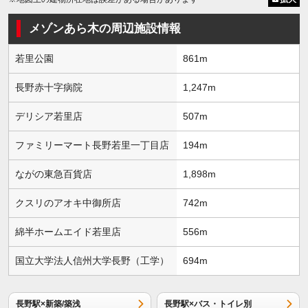
メゾンあら木の周辺施設情報
若里公園
861m
長野赤十字病院
1,247m
デリシア若里店
507m
ファミリーマート長野若里一丁目店
194m
ながの東急百貨店
1,898m
クスリのアオキ中御所店
742m
綿半ホームエイド若里店
556m
国立大学法人信州大学長野（工学）
694m
長野駅×新築/築浅
長野駅×バス・トイレ別