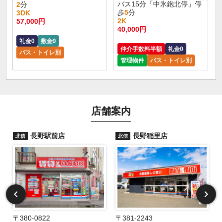
バス15分「中氷鉋北停」停
2
分
歩
5
分
3DK
2K
57,000円
40,000円
礼金0
敷金0
仲介手数料半額
礼金0
バス・トイレ別
管理物件
バス・トイレ別
店舗案内
長野駅前店
長野稲里店
北信
北信
〒380-0822
〒381-2243