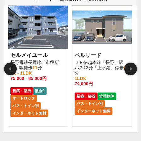
セルメイユール
ベルリード
長野電鉄長野線「市役所
ＪＲ信越本線「長野」駅
前」駅徒歩
11
分
バス13分「上氷鉋」停歩
8
1K - 1LDK
分
75,000 - 85,000円
1LDK
6
74,000円
新築・築浅
敷金0
新築・築浅
管理物件
オートロック
バス・トイレ別
バス・トイレ別
インターネット無料
インターネット無料