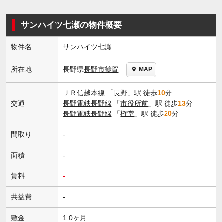
サンハイツ七瀬の物件概要
物件名
サンハイツ七瀬
長野県
長野市
鶴賀
所在地
MAP
ＪＲ信越本線
「
長野
」駅 徒歩
10
分
交通
長野電鉄長野線
「
市役所前
」駅 徒歩
13
分
長野電鉄長野線
「
権堂
」駅 徒歩
20
分
間取り
-
面積
-
賃料
-
共益費
-
敷金
1.0ヶ月