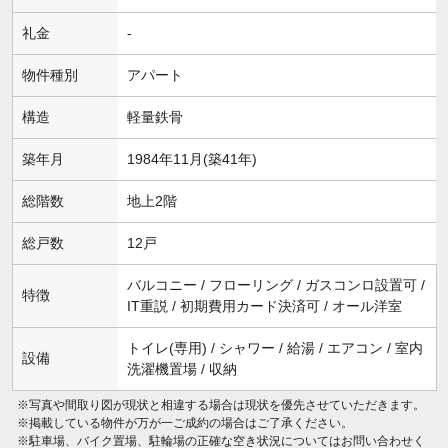
礼金
-
物件種別
アパート
構造
軽量鉄骨
築年月
1984年11月(築41年)
総階数
地上2階
総戸数
12戸
バルコニー / フローリング / ガスコンロ設置可 /
特徴
IT重説 / 初期費用カード決済可 / オール洋室
トイレ(専用) / シャワー / 給湯 / エアコン / 室内
設備
洗濯機置場 / 収納
※写真や間取り図が現状と相違する場合は現状を優先させていただきます。
※掲載している物件が万が一ご成約の場合はご了承ください。
※駐車場、バイク置場、駐輪場の正確な空き状況についてはお問い合わせく