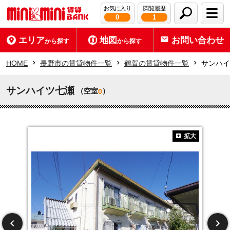
お気に入り
閲覧履歴
0
1
エリア
地図
お問い合わせ
から探す
から探す
HOME
長野市の賃貸物件一覧
鶴賀の賃貸物件一覧
サンハイ
サンハイツ七瀬
（空室
）
0
拡大