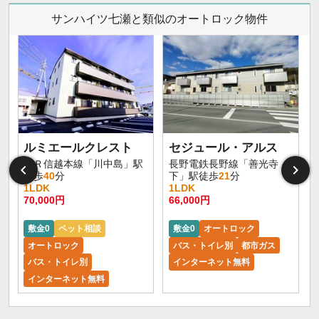
サンハイツ七瀬と類似のオートロック物件
ルミエールクレスト
セジュール・アルス
ＪＲ信越本線「川中島」駅
長野電鉄長野線「善光寺
徒歩
40
分
下」駅徒歩
21
分
1LDK
1LDK
70,000円
66,000円
6
敷金0
ペット相談
敷金0
オートロック
オートロック
バス・トイレ別
都市ガス
バス・トイレ別
インターネット無料
インターネット無料