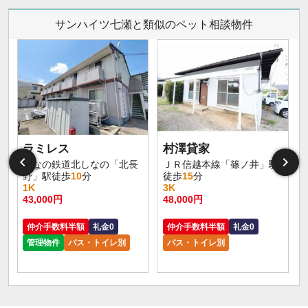
サンハイツ七瀬と類似のペット相談物件
ラミレス
村澤貸家
しなの鉄道北しなの「北長
ＪＲ信越本線「篠ノ井」駅
野」駅徒歩
10
分
徒歩
15
分
1K
3K
43,000円
48,000円
仲介手数料半額
礼金0
仲介手数料半額
礼金0
管理物件
バス・トイレ別
バス・トイレ別