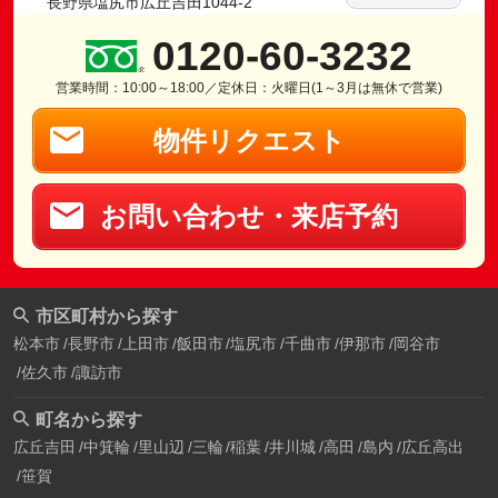
長野県塩尻市広丘吉田1044-2
0120-60-3232
営業時間：10:00～18:00／定休日：火曜日(1～3月は無休で営業)
物件リクエスト
お問い合わせ・来店予約
市区町村から探す
松本市
長野市
上田市
飯田市
塩尻市
千曲市
伊那市
岡谷市
佐久市
諏訪市
町名から探す
広丘吉田
中箕輪
里山辺
三輪
稲葉
井川城
高田
島内
広丘高出
笹賀