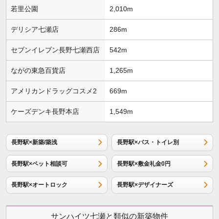
若里公園
2,010m
デリシア七瀬店
286m
セブンイレブン長野七瀬西店
542m
ながの東急百貨店
1,265m
アメリカンドラッグコスメ2
669m
ケーズデンキ長野本店
1,549m
長野駅×新築/築浅
長野駅×バス・トイレ別
長野駅×ペット相談可
長野駅×敷金礼金0円
長野駅×オートロック
長野駅×デザイナーズ
サンハイツ七瀬と類似の新築物件