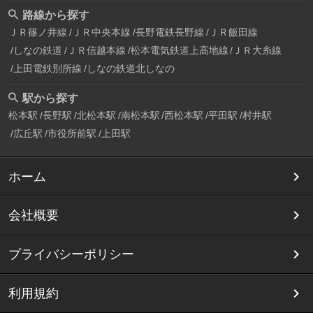
路線から探す
ＪＲ篠ノ井線
ＪＲ中央本線
長野電鉄長野線
ＪＲ飯田線
しなの鉄道
ＪＲ信越本線
松本電気鉄道上高地線
ＪＲ大糸線
上田電鉄別所線
しなの鉄道北しなの
駅から探す
松本駅
長野駅
北松本駅
南松本駅
西松本駅
平田駅
村井駅
広丘駅
市役所前駅
上田駅
ホーム
会社概要
プライバシーポリシー
利用規約