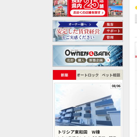
新築
オートロック
ペット相談
08/06
トリシア東和田 W棟