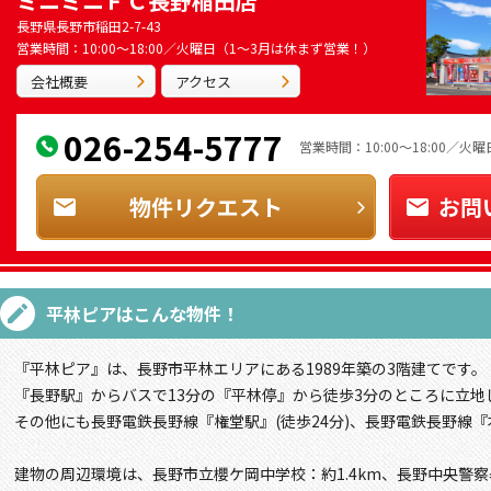
ミニミニＦＣ長野稲田店
長野県長野市稲田2-7-43
営業時間：10:00～18:00／火曜日（1～3月は休まず営業！）
会社概要
アクセス
026-254-5777
営業時間：10:00～18:00／
物件リクエスト
お問
平林ピア
はこんな物件！
『平林ピア』は、長野市平林エリアにある1989年築の3階建てです。
『長野駅』からバスで13分の『平林停』から徒歩3分のところに立地
その他にも長野電鉄長野線『権堂駅』(徒歩24分)、長野電鉄長野線『
建物の周辺環境は、長野市立櫻ケ岡中学校：約1.4km、長野中央警察