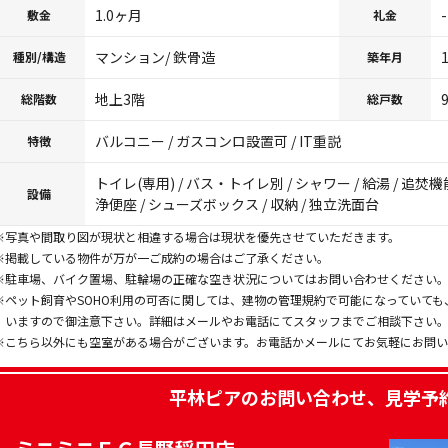
1.0ヶ月
-
敷金
礼金
マンション/ 鉄骨造
種別/構造
築年月
地上3階
総階数
総戸数
バルコニー / ガスコンロ設置可 / IT重説
特徴
トイレ(専用) / バス・トイレ別 / シャワー / 給湯 / 追焚機
設備
浄便座 / シューズボックス / 収納 / 独立洗面台
※写真や間取り図が現状と相違する場合は現状を優先させていただきます。
※掲載している物件が万が一ご成約の場合はご了承ください。
※駐車場、バイク置場、駐輪場の正確な空き状況についてはお問い合わせください
※ペット飼育やSOHO利用の可否に関しては、建物の管理規約で可能になっていて
いますので御注意下さい。詳細はメールやお電話にてスタッフまでご相談下さい
※こちら以外にも空室がある場合がございます。お電話かメールにてお気軽にお問
平林ピア
のお問い合わせ、見学予