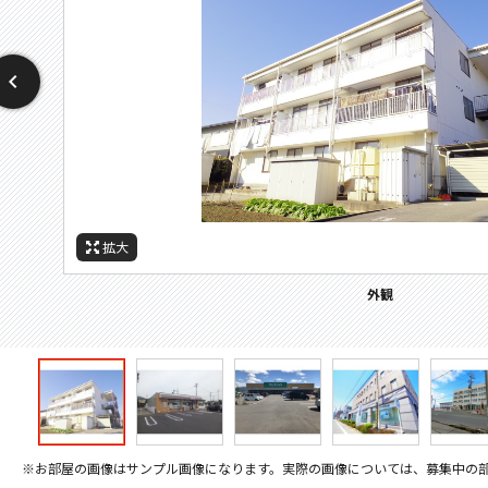
拡大
拡大
拡大
拡大
拡大
拡大
拡大
周辺施設：警察署・交番
周辺施設：コンビニ
周辺施設：スーパー
周辺施設：中学校
周辺施設：銀行
外観
※お部屋の画像はサンプル画像になります。実際の画像については、募集中の