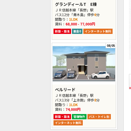
グランディールT E棟
ＪＲ信越本線「長野」駅
バス12分「青木島」停歩
6
分
間取り：
1LDK
賃料：
68,000 - 77,000円
新築・築浅
敷金0
インターネット無料
08/05
ベルリード
ＪＲ信越本線「長野」駅
バス13分「上氷鉋」停歩
8
分
間取り：
1LDK
賃料：
74,000円
新築・築浅
管理物件
バス・トイレ別
インターネット無料