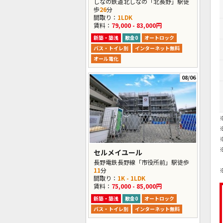
しなの鉄道北しなの「北長野」駅徒
歩
26
分
間取り：
1LDK
賃料：
79,000 - 83,000円
新築・築浅
敷金0
オートロック
バス・トイレ別
インターネット無料
オール電化
08/06
セルメイユール
長野電鉄長野線「市役所前」駅徒歩
11
分
間取り：
1K - 1LDK
賃料：
75,000 - 85,000円
新築・築浅
敷金0
オートロック
バス・トイレ別
インターネット無料