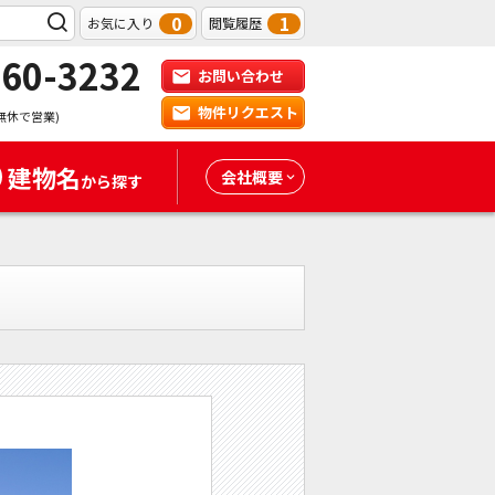
0
1
お気に入り
閲覧履歴
-60-3232
お問い合わせ
物件リクエスト
無休で営業)
建物名
会社概要
から探す