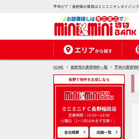
平林ピア｜長野県の賃貸はミニミニチンタイバン
エリア
から探す
HOME
長野市の賃貸物件一覧
平林の賃貸物
長野で物件をお探しなら
ミニミニＦＣ長野稲田店
営業時間：10:00～18:00
火曜日（1～3月は休まず営業！）
会社概要
店舗一覧