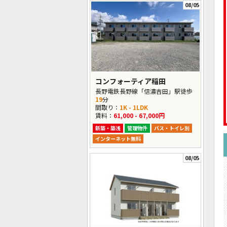
08/05
コンフォーティア稲田
長野電鉄長野線「信濃吉田」駅徒歩
19
分
間取り：
1K - 1LDK
賃料：
61,000 - 67,000円
新築・築浅
管理物件
バス・トイレ別
インターネット無料
08/05