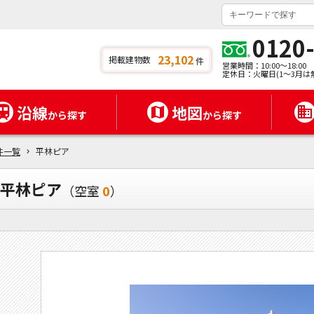
ク
0120
23,102
掲載建物数
件
営業時間：10:00～18:00
定休日：火曜日(1～3月は
沿線
地図
から探す
から探す
件一覧
平林ピア
平林ピア
（空室
0
）