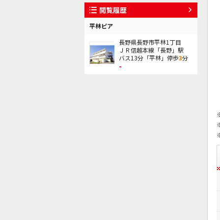
閲覧履歴
平林ピア
長野県長野市平林1丁目
ＪＲ信越本線「長野」駅
バス13分「平林」停歩
3
分
-