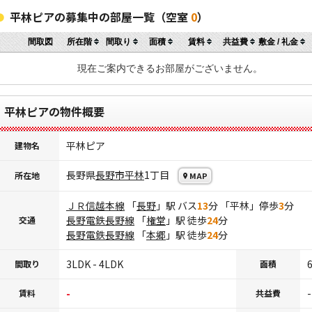
平林ピアの募集中の部屋一覧（空室
0
）
間取図
所在階
間取り
面積
賃料
共益費
敷金 / 礼金
現在ご案内できるお部屋がございません。
平林ピアの物件概要
平林ピア
建物名
長野県
長野市
平林
1丁目
所在地
MAP
ＪＲ信越本線
「
長野
」駅 バス
13
分 「平林」停歩
3
分
長野電鉄長野線
「
権堂
」駅 徒歩
24
分
交通
長野電鉄長野線
「
本郷
」駅 徒歩
24
分
3LDK - 4LDK
6
間取り
面積
-
-
賃料
共益費