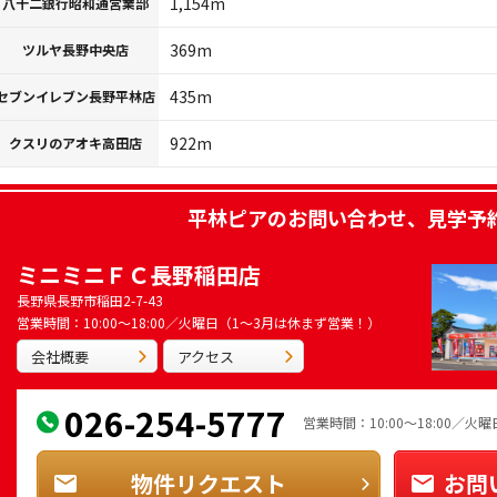
1,154m
八十二銀行昭和通営業部
369m
ツルヤ長野中央店
435m
セブンイレブン長野平林店
922m
クスリのアオキ高田店
平林ピア
のお問い合わせ、見学予
ミニミニＦＣ長野稲田店
長野県長野市稲田2-7-43
営業時間：10:00～18:00／火曜日（1～3月は休まず営業！）
会社概要
アクセス
026-254-5777
営業時間：10:00～18:00／
物件リクエスト
お問