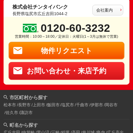
株式会社チンタイバンク
会社案内
長野県塩尻市広丘吉田1044-2
0120-60-3232
営業時間：10:00～18:00／定休日：火曜日(1～3月は無休で営業)
物件リクエスト
お問い合わせ・来店予約
市区町村から探す
松本市
長野市
上田市
飯田市
塩尻市
千曲市
伊那市
岡谷市
佐久市
諏訪市
町名から探す
広丘吉田
中箕輪
里山辺
三輪
稲葉
高田
井川城
島内
広丘高出