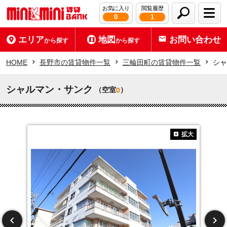
お気に入り
閲覧履歴
0
1
エリア
地図
お問い合わせ
から探す
から探す
HOME
長野市の賃貸物件一覧
三輪田町の賃貸物件一覧
シャ
シャルマン・サンク
（空室
）
0
拡大