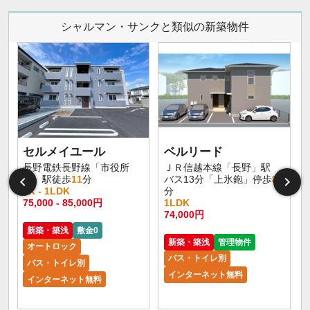
シャルマン・サンクと類似の新築物件
セルメイユール
ベルリード
長野電鉄長野線「市役所
ＪＲ信越本線「長野」駅
前」駅徒歩
11
分
バス13分「上氷鉋」停歩
8
1K - 1LDK
分
75,000 - 85,000円
1LDK
6
74,000円
新築・築浅
敷金0
新築・築浅
管理物件
オートロック
バス・トイレ別
バス・トイレ別
インターネット無料
インターネット無料