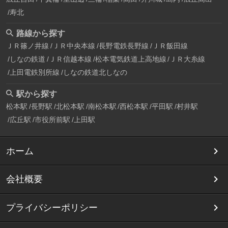
寿北
路線から探す
ＪＲ篠ノ井線
ＪＲ中央本線
長野電鉄長野線
ＪＲ飯田線
しなの鉄道
ＪＲ信越本線
松本電気鉄道上高地線
ＪＲ大糸線
上田電鉄別所線
しなの鉄道北しなの
駅から探す
松本駅
長野駅
北松本駅
南松本駅
西松本駅
平田駅
村井駅
広丘駅
市役所前駅
上田駅
ホーム
会社概要
プライバシーポリシー