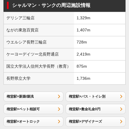
シャルマン・サンクの周辺施設情報
デリシア三輪店
1,329m
ながの東急百貨店
1,407m
ウエルシア長野三輪店
728m
ケーヨーデイツー北長野通店
2,419m
国立大学法人信州大学長野（教育）
875m
長野県立大学
1,736m
権堂駅×新築/築浅
権堂駅×バス・トイレ別
権堂駅×ペット相談可
権堂駅×敷金礼金0円
権堂駅×オートロック
権堂駅×デザイナーズ