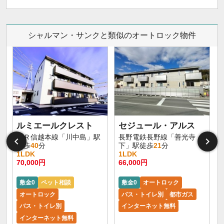
シャルマン・サンクと類似のオートロック物件
ルミエールクレスト
セジュール・アルス
ＪＲ信越本線「川中島」駅
長野電鉄長野線「善光寺
徒歩
40
分
下」駅徒歩
21
分
1LDK
1LDK
70,000円
66,000円
6
敷金0
ペット相談
敷金0
オートロック
オートロック
バス・トイレ別
都市ガス
バス・トイレ別
インターネット無料
インターネット無料