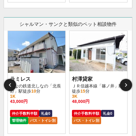
シャルマン・サンクと類似のペット相談物件
ラミレス
村澤貸家
しなの鉄道北しなの「北長
ＪＲ信越本線「篠ノ井」駅
野」駅徒歩
10
分
徒歩
15
分
1K
3K
43,000円
48,000円
仲介手数料半額
礼金0
仲介手数料半額
礼金0
管理物件
バス・トイレ別
バス・トイレ別