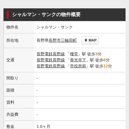
シャルマン・サンクの物件概要
物件名
シャルマン・サンク
長野県
長野市
三輪田町
所在地
MAP
長野電鉄長野線
「
権堂
」駅 徒歩
3
分
交通
長野電鉄長野線
「
善光寺下
」駅 徒歩
6
分
長野電鉄長野線
「
市役所前
」駅 徒歩
12
分
間取り
-
面積
-
賃料
-
共益費
-
敷金
1.0ヶ月