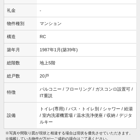
礼金
-
物件種別
マンション
構造
RC
築年月
1987年1月(築39年)
総階数
地上5階
総戸数
20戸
バルコニー / フローリング / ガスコンロ設置可 /
特徴
IT重説
トイレ(専用) / バス・トイレ別 / シャワー / 給湯
設備
/ 室内洗濯機置場 / 温水洗浄便座 / 収納 / デジタ
ルキー
※写真や間取り図が現状と相違する場合は現状を優先させていただきます。
※掲載している物件が万が一ご成約の場合はご了承ください。