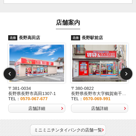
店舗案内
長野高田店
長野駅前店
北信
北信
〒381-0034
〒380-0822
長野県長野市高田1307-1
長野県長野市大字鶴賀南千歳町826
TEL：
0570-067-677
TEL：
0570-069-991
店舗詳細
店舗詳細
ミニミニチンタイバンクの店舗一覧