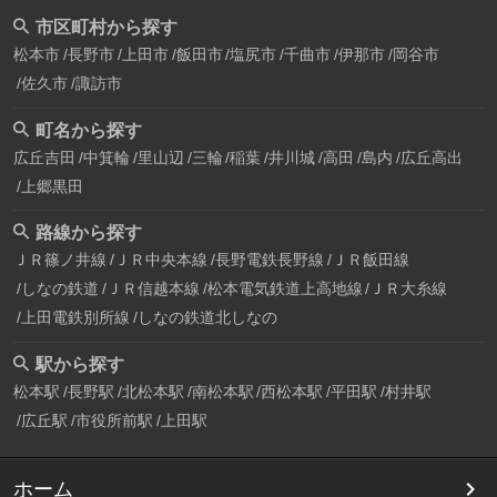
市区町村から探す
松本市
長野市
上田市
飯田市
塩尻市
千曲市
伊那市
岡谷市
佐久市
諏訪市
町名から探す
広丘吉田
中箕輪
里山辺
三輪
稲葉
井川城
高田
島内
広丘高出
上郷黒田
路線から探す
ＪＲ篠ノ井線
ＪＲ中央本線
長野電鉄長野線
ＪＲ飯田線
しなの鉄道
ＪＲ信越本線
松本電気鉄道上高地線
ＪＲ大糸線
上田電鉄別所線
しなの鉄道北しなの
駅から探す
松本駅
長野駅
北松本駅
南松本駅
西松本駅
平田駅
村井駅
広丘駅
市役所前駅
上田駅
ホーム