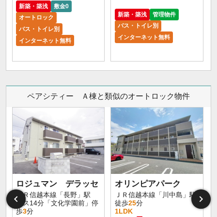
新築・築浅
敷金0
新築・築浅
管理物件
オートロック
バス・トイレ別
バス・トイレ別
インターネット無料
インターネット無料
ペアシティー Ａ棟と類似のオートロック物件
ロジュマン デラッセ
オリンピアパーク
ＪＲ信越本線「長野」駅
ＪＲ信越本線「川中島」駅
バス14分「文化学園前」停
徒歩
25
分
歩
3
分
1LDK