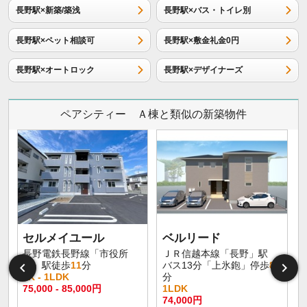
長野駅×新築/築浅
長野駅×バス・トイレ別
長野駅×ペット相談可
長野駅×敷金礼金0円
長野駅×オートロック
長野駅×デザイナーズ
ペアシティー Ａ棟と類似の新築物件
セルメイユール
ベルリード
長野電鉄長野線「市役所
ＪＲ信越本線「長野」駅
前」駅徒歩
11
分
バス13分「上氷鉋」停歩
8
1K - 1LDK
分
75,000 - 85,000円
1LDK
6
74,000円