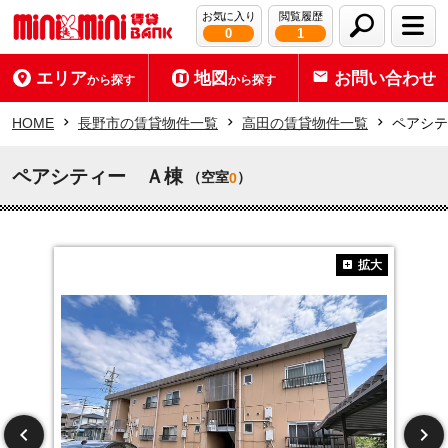
お気に入り
閲覧履歴
0
1
エリア
地図
お問い合わせ
から探す
から探す
HOME
長野市の賃貸物件一覧
高田の賃貸物件一覧
ペアシテ
ペアシティー Ａ棟
（空室
）
0
拡大