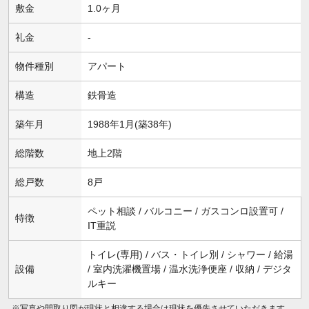
敷金
1.0ヶ月
礼金
-
物件種別
アパート
構造
鉄骨造
築年月
1988年1月(築38年)
総階数
地上2階
総戸数
8戸
ペット相談 / バルコニー / ガスコンロ設置可 /
特徴
IT重説
トイレ(専用) / バス・トイレ別 / シャワー / 給湯
設備
/ 室内洗濯機置場 / 温水洗浄便座 / 収納 / デジタ
ルキー
※写真や間取り図が現状と相違する場合は現状を優先させていただきます。