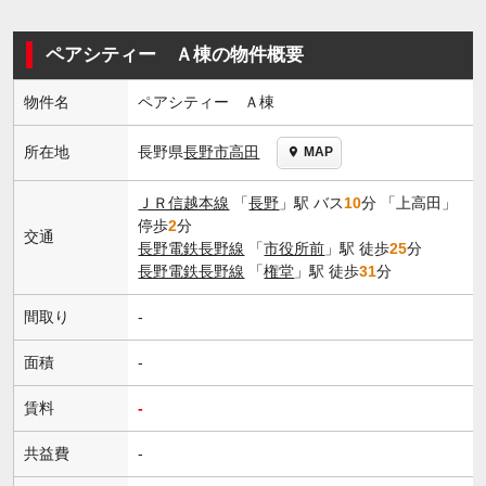
ペアシティー Ａ棟の物件概要
物件名
ペアシティー Ａ棟
長野県
長野市
高田
所在地
MAP
ＪＲ信越本線
「
長野
」駅 バス
10
分 「上高田」
停歩
2
分
交通
長野電鉄長野線
「
市役所前
」駅 徒歩
25
分
長野電鉄長野線
「
権堂
」駅 徒歩
31
分
間取り
-
面積
-
賃料
-
共益費
-