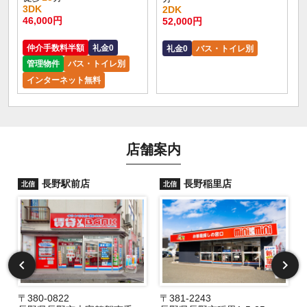
3DK
2DK
46,000円
52,000円
仲介手数料半額
礼金0
礼金0
バス・トイレ別
管理物件
バス・トイレ別
インターネット無料
店舗案内
長野駅前店
長野稲里店
北信
北信
〒380-0822
〒381-2243