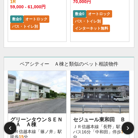
1R
70,000円
59,000 - 61,000円
敷金0
オートロック
敷金0
オートロック
バス・トイレ別
バス・トイレ別
インターネット無料
ペアシティー Ａ棟と類似のペット相談物件
グリーンタウンＳＥＮ
セジュール東和田 Ｂ
ＤＡ Ａ棟
ＪＲ信越本線「長野」駅
ＪＲ信越本線「篠ノ井」駅
バス16分「中和田」停歩
7
徒歩
15
分
分