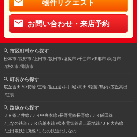
物件リクエスト
お問い合わせ・来店予約
市区町村から探す
松本市
長野市
上田市
飯田市
塩尻市
千曲市
伊那市
岡谷市
佐久市
諏訪市
町名から探す
広丘吉田
中箕輪
三輪
里山辺
井川城
高田
稲葉
島内
広丘高出
笹賀
路線から探す
ＪＲ篠ノ井線
ＪＲ中央本線
長野電鉄長野線
ＪＲ飯田線
しなの鉄道
ＪＲ信越本線
松本電気鉄道上高地線
ＪＲ大糸線
上田電鉄別所線
しなの鉄道北しなの