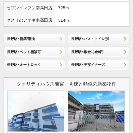
セブンイレブン南高田店
725m
クスリのアオキ南高田店
314m
長野駅×新築/築浅
長野駅×バス・トイレ別
長野駅×ペット相談可
長野駅×敷金礼金0円
長野駅×オートロック
長野駅×デザイナーズ
クオリティハウス若宮 Ａ棟と類似の新築物件