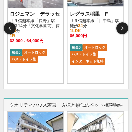
ロジュマン デラッセ
レグラス稲里 F
ＪＲ信越本線「長野」駅
ＪＲ信越本線「川中島」駅
バス14分「文化学園前」停
徒歩
34
分
歩
3
分
1LDK
1R
66,000円
62,000 - 64,000円
敷金0
オートロック
敷金0
オートロック
バス・トイレ別
バス・トイレ別
インターネット無料
クオリティハウス若宮 Ａ棟と類似のペット相談物件