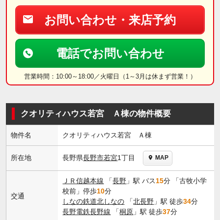
お問い合わせ・来店予約
電話でお問い合わせ
営業時間：10:00～18:00／火曜日（1～3月は休まず営業！）
クオリティハウス若宮 Ａ棟の物件概要
物件名
クオリティハウス若宮 Ａ棟
長野県
長野市
若宮
1丁目
所在地
MAP
ＪＲ信越本線
「
長野
」駅 バス
15
分 「古牧小学
校前」停歩
10
分
交通
しなの鉄道北しなの
「
北長野
」駅 徒歩
34
分
長野電鉄長野線
「
桐原
」駅 徒歩
37
分