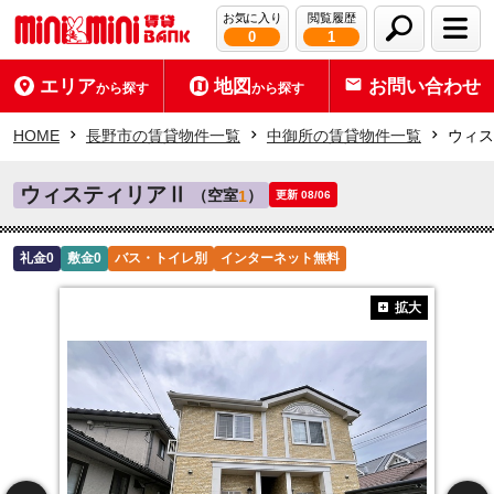
お気に入り
閲覧履歴
0
1
エリア
地図
お問い合わせ
から探す
から探す
HOME
長野市の賃貸物件一覧
中御所の賃貸物件一覧
ウィス
ウィスティリアⅡ
（空室
）
1
更新 08/06
礼金0
敷金0
バス・トイレ別
インターネット無料
拡大