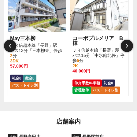
May三本柳
コーポプルメリア B
棟
ＪＲ信越本線「長野」駅
ＪＲ信越本線「長野」駅
バス13分「三本柳東」停歩
バス15分「中氷鉋北停」停
2
分
歩
5
分
3DK
2K
57,000円
40,000円
礼金0
敷金0
仲介手数料半額
礼金0
バス・トイレ別
管理物件
バス・トイレ別
店舗案内
長野高田店
長野駅前店
北信
北信