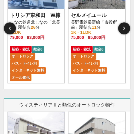
トリシア東和田 W棟
セルメイユール
しなの鉄道北しなの「北長
長野電鉄長野線「市役所
野」駅徒歩
26
分
前」駅徒歩
11
分
1LDK
1K - 1LDK
1
79,000 - 83,000円
75,000 - 85,000円
6
新築・築浅
敷金0
新築・築浅
敷金0
オートロック
オートロック
バス・トイレ別
バス・トイレ別
インターネット無料
インターネット無料
オール電化
ウィスティリアⅡと類似のオートロック物件