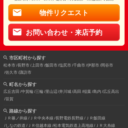
物件リクエスト
お問い合わせ・来店予約
市区町村から探す
松本市
長野市
上田市
飯田市
塩尻市
千曲市
伊那市
岡谷市
佐久市
諏訪市
町名から探す
広丘吉田
中箕輪
三輪
里山辺
井川城
高田
稲葉
島内
広丘高出
笹賀
路線から探す
ＪＲ篠ノ井線
ＪＲ中央本線
長野電鉄長野線
ＪＲ飯田線
しなの鉄道
ＪＲ信越本線
松本電気鉄道上高地線
ＪＲ大糸線