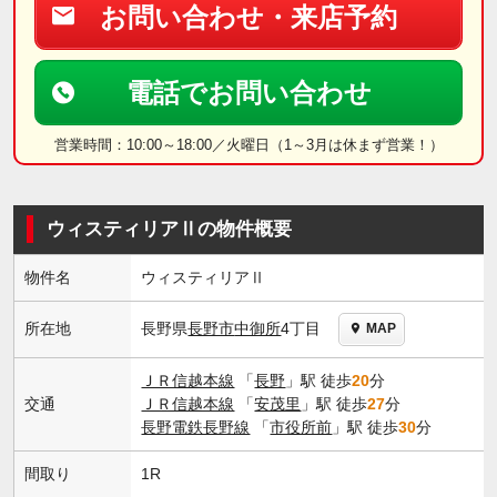
お問い合わせ・来店予約
電話でお問い合わせ
営業時間：10:00～18:00／火曜日（1～3月は休まず営業！）
ウィスティリアⅡの物件概要
物件名
ウィスティリアⅡ
長野県
長野市
中御所
4丁目
所在地
MAP
ＪＲ信越本線
「
長野
」駅 徒歩
20
分
交通
ＪＲ信越本線
「
安茂里
」駅 徒歩
27
分
長野電鉄長野線
「
市役所前
」駅 徒歩
30
分
間取り
1R