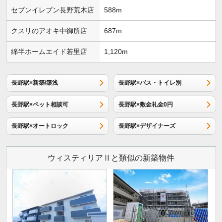
セブンイレブン長野荒木店
588m
クスリのアオキ中御所店
687m
綿半ホームエイド若里店
1,120m
長野駅×新築/築浅
長野駅×バス・トイレ別
長野駅×ペット相談可
長野駅×敷金礼金0円
長野駅×オートロック
長野駅×デザイナーズ
ウィスティリアⅡと類似の新築物件