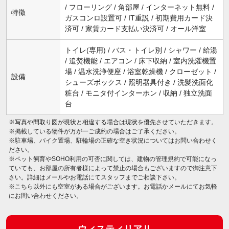
/ フローリング / 角部屋 / インターネット無料 /
特徴
ガスコンロ設置可 / IT重説 / 初期費用カード決
済可 / 家賃カード支払い決済可 / オール洋室
トイレ(専用) / バス・トイレ別 / シャワー / 給湯
/ 追焚機能 / エアコン / 床下収納 / 室内洗濯機置
場 / 温水洗浄便座 / 浴室乾燥機 / クローゼット /
設備
シューズボックス / 照明器具付き / 洗髪洗面化
粧台 / モニタ付インターホン / 収納 / 独立洗面
台
※写真や間取り図が現状と相違する場合は現状を優先させていただきます。
※掲載している物件が万が一ご成約の場合はご了承ください。
※駐車場、バイク置場、駐輪場の正確な空き状況についてはお問い合わせく
ださい。
※ペット飼育やSOHO利用の可否に関しては、建物の管理規約で可能になっ
ていても、お部屋の所有者様によって禁止の場合もございますので御注意下
さい。詳細はメールやお電話にてスタッフまでご相談下さい。
※こちら以外にも空室がある場合がございます。お電話かメールにてお気軽
にお問い合わせください。
ウィスティリアⅡ