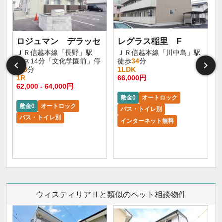
ロジュマン デラッセ
レグラス稲里 F
ＪＲ信越本線「長野」駅
ＪＲ信越本線「川中島」駅
バス14分「文化学園前」停
徒歩
34
分
歩
3
分
1LDK
1R
66,000円
62,000 - 64,000円
敷金0
オートロック
敷金0
オートロック
バス・トイレ別
バス・トイレ別
インターネット無料
ウィスティリアⅡと類似のペット相談物件