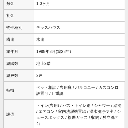
敷金
1.0ヶ月
礼金
-
物件種別
テラスハウス
構造
木造
築年月
1998年3月(築28年)
総階数
地上2階
総戸数
2戸
ペット相談 / 専用庭 / バルコニー / ガスコンロ
特徴
設置可 / IT重説
トイレ(専用) / バス・トイレ別 / シャワー / 給湯
/ エアコン / 室内洗濯機置場 / 温水洗浄便座 / シ
設備
ューズボックス / 複層ガラス / 収納 / 独立洗面
台