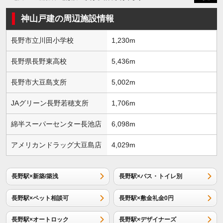
神山戸建の周辺施設情報
長野市立川田小学校
1,230m
長野県長野東高校
5,436m
長野市大豆島支所
5,002m
JAグリーン長野若穂支所
1,706m
綿半スーパーセンター長池店
6,098m
アメリカンドラッグ大豆島店
4,029m
長野駅×新築/築浅
長野駅×バス・トイレ別
長野駅×ペット相談可
長野駅×敷金礼金0円
長野駅×オートロック
長野駅×デザイナーズ