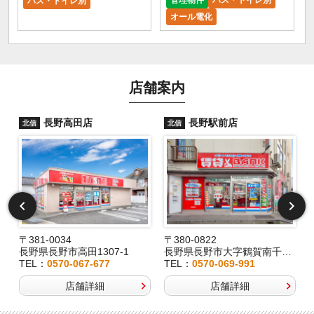
管理物件
バス・トイレ別
バス・トイレ別
オール電化
店舗案内
長野高田店
長野駅前店
北信
北信
〒381-0034
〒380-0822
長野県長野市高田1307-1
長野県長野市大字鶴賀南千歳町826
TEL：
0570-067-677
TEL：
0570-069-991
店舗詳細
店舗詳細