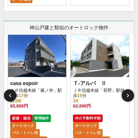
神山戸建と類似のオートロック物件
casa espoir
Ｔ-アルバ Ⅱ
ＪＲ信越本線「篠ノ井」駅
ＪＲ信越本線「長野」駅徒
徒歩
17
分
歩
15
分
1LDK
1K
65,000円
63,000円
5
新築・築浅
管理物件
仲介手数料半額
オートロック
オートロック
バス・トイレ別
バス・トイレ別