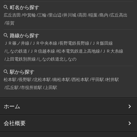
町名から探す
広丘吉田
中箕輪
三輪
里山辺
井川城
高田
稲葉
島内
広丘高出
笹賀
路線から探す
ＪＲ篠ノ井線
ＪＲ中央本線
長野電鉄長野線
ＪＲ飯田線
しなの鉄道
ＪＲ信越本線
松本電気鉄道上高地線
ＪＲ大糸線
上田電鉄別所線
しなの鉄道北しなの
駅から探す
松本駅
長野駅
北松本駅
南松本駅
西松本駅
平田駅
村井駅
広丘駅
市役所前駅
上田駅
ホーム
会社概要