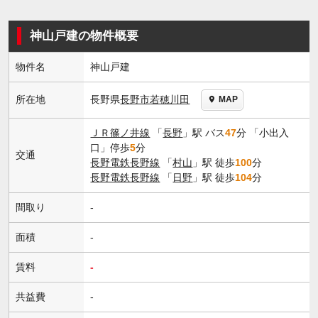
神山戸建の物件概要
物件名
神山戸建
長野県
長野市
若穂川田
所在地
MAP
ＪＲ篠ノ井線
「
長野
」駅 バス
47
分 「小出入
口」停歩
5
分
交通
長野電鉄長野線
「
村山
」駅 徒歩
100
分
長野電鉄長野線
「
日野
」駅 徒歩
104
分
間取り
-
面積
-
賃料
-
共益費
-