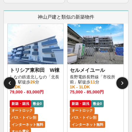
神山戸建と類似の新築物件
トリシア東和田 W棟
セルメイユール
しなの鉄道北しなの「北長
長野電鉄長野線「市役所
野」駅徒歩
26
分
前」駅徒歩
11
分
1LDK
1K - 1LDK
1
79,000 - 83,000円
75,000 - 85,000円
6
新築・築浅
敷金0
新築・築浅
敷金0
オートロック
オートロック
バス・トイレ別
バス・トイレ別
インターネット無料
インターネット無料
オール電化