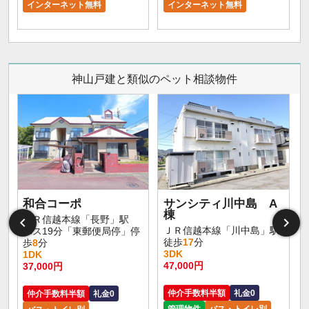
インターネット無料
インターネット無料
神山戸建と類似のペット相談物件
和合コーポ
サンシティ川中島 A
棟
ＪＲ信越本線「長野」駅
ＪＲ信越本線「川中島」駅
バス19分「東郵便局停」停
徒歩
17
分
歩
8
分
3DK
1DK
47,000円
37,000円
仲介手数料半額
礼金0
仲介手数料半額
礼金0