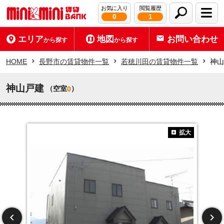
お気に入り
閲覧履歴
0
1
エリア
地図
お問い合わせ
から探す
から探す
HOME
長野市の賃貸物件一覧
若穂川田の賃貸物件一覧
神山
神山戸建
（空室
）
0
拡大