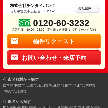
株式会社チンタイバンク
会社案内
長野県塩尻市広丘吉田1044-2
0120-60-3232
営業時間：10:00～18:00／定休日：火曜日(1～3月は無休で営業)
物件リクエスト
お問い合わせ・来店予約
市区町村から探す
松本市
長野市
上田市
飯田市
塩尻市
千曲市
伊那市
岡谷市
佐久市
諏訪市
町名から探す
広丘吉田
中箕輪
三輪
里山辺
井川城
高田
稲葉
島内
広丘高出