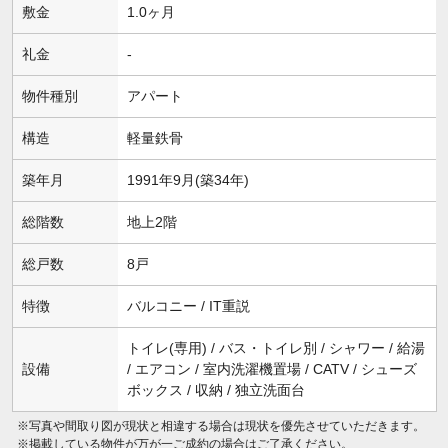
敷金
1.0ヶ月
礼金
-
物件種別
アパート
構造
軽量鉄骨
築年月
1991年9月(築34年)
総階数
地上2階
総戸数
8戸
特徴
バルコニー / IT重説
トイレ(専用) / バス・トイレ別 / シャワー / 給湯
設備
/ エアコン / 室内洗濯機置場 / CATV / シューズ
ボックス / 収納 / 独立洗面台
※写真や間取り図が現状と相違する場合は現状を優先させていただきます。
※掲載している物件が万が一ご成約の場合はご了承ください。