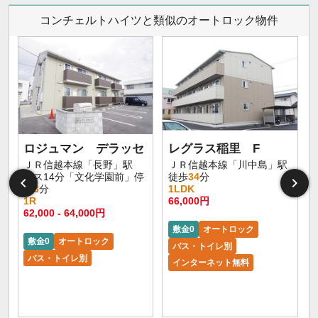
コンチェルトハイツと類似のオートロック物件
ロジュマン デラッセ
レグラス稲里 F
ＪＲ信越本線「長野」駅
ＪＲ信越本線「川中島」駅
バス14分「文化学園前」停
徒歩
34
分
歩
3
分
1LDK
1R
66,000円
62,000 - 64,000円
敷金0
オートロック
敷金0
オートロック
バス・トイレ別
バス・トイレ別
インターネット無料