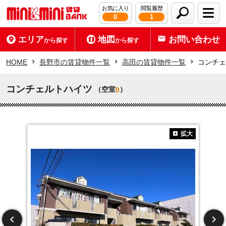
お気に入り
閲覧履歴
0
1
エリア
地図
お問い合わせ
から探す
から探す
HOME
長野市の賃貸物件一覧
高田の賃貸物件一覧
コンチェ
コンチェルトハイツ
（空室
）
0
拡大