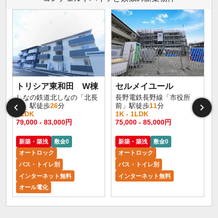
トリシア東和田 W棟
セルメイユール
しなの鉄道北しなの「北長
長野電鉄長野線「市役所
野」駅徒歩
26
分
前」駅徒歩
11
分
1LDK
1K - 1LDK
1
79,000 - 83,000円
75,000 - 85,000円
6
新築・築浅
敷金0
新築・築浅
敷金0
オートロック
オートロック
バス・トイレ別
バス・トイレ別
インターネット無料
インターネット無料
オール電化