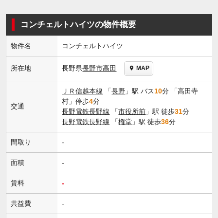
コンチェルトハイツの物件概要
物件名
コンチェルトハイツ
長野県
長野市
高田
所在地
MAP
ＪＲ信越本線
「
長野
」駅 バス
10
分 「高田寺
村」停歩
4
分
交通
長野電鉄長野線
「
市役所前
」駅 徒歩
31
分
長野電鉄長野線
「
権堂
」駅 徒歩
36
分
間取り
-
面積
-
賃料
-
共益費
-