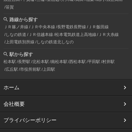
笹賀
路線から探す
ＪＲ篠ノ井線
ＪＲ中央本線
長野電鉄長野線
ＪＲ飯田線
しなの鉄道
ＪＲ信越本線
松本電気鉄道上高地線
ＪＲ大糸線
上田電鉄別所線
しなの鉄道北しなの
駅から探す
松本駅
長野駅
北松本駅
南松本駅
西松本駅
平田駅
村井駅
広丘駅
市役所前駅
上田駅
ホーム
会社概要
プライバシーポリシー