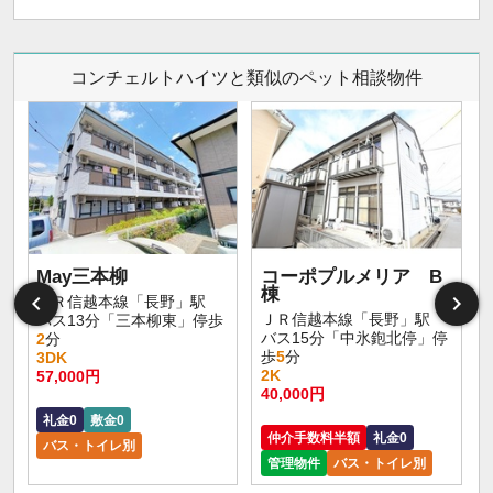
コンチェルトハイツと類似のペット相談物件
May三本柳
コーポプルメリア B
棟
ＪＲ信越本線「長野」駅
ＪＲ信越本線「長野」駅
バス13分「三本柳東」停歩
バス15分「中氷鉋北停」停
2
分
歩
5
分
3DK
2K
57,000円
40,000円
礼金0
敷金0
仲介手数料半額
礼金0
バス・トイレ別
管理物件
バス・トイレ別