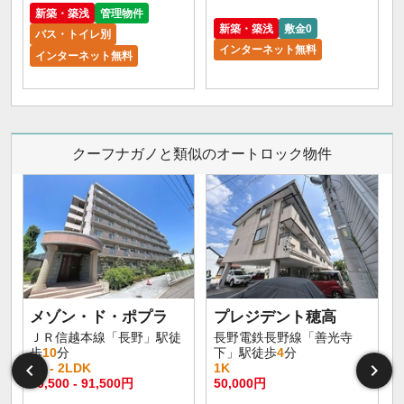
新築・築浅
管理物件
新築・築浅
敷金0
バス・トイレ別
インターネット無料
インターネット無料
クーフナガノと類似のオートロック物件
メゾン・ド・ポプラ
プレジデント穂高
ＪＲ信越本線「長野」駅徒
長野電鉄長野線「善光寺
歩
10
分
下」駅徒歩
4
分
1R - 2LDK
1K
60,500 - 91,500円
50,000円