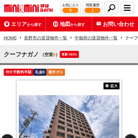
お気に入り
閲覧履歴
0
1
エリア
地図
お問い合わせ
から探す
から探す
HOME
長野市の賃貸物件一覧
中御所の賃貸物件一覧
クーフ
クーフナガノ
（空室
）
5
更新 08/01
仲介手数料半額
礼金0
都市ガス
拡大