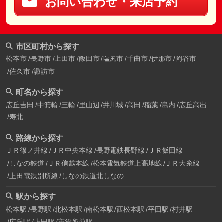
お問い合わせ・来店予約
市区町村から探す
松本市
長野市
上田市
飯田市
塩尻市
千曲市
伊那市
岡谷市
佐久市
諏訪市
町名から探す
広丘吉田
中箕輪
三輪
里山辺
井川城
高田
稲葉
島内
広丘高出
寿北
路線から探す
ＪＲ篠ノ井線
ＪＲ中央本線
長野電鉄長野線
ＪＲ飯田線
しなの鉄道
ＪＲ信越本線
松本電気鉄道上高地線
ＪＲ大糸線
上田電鉄別所線
しなの鉄道北しなの
駅から探す
松本駅
長野駅
北松本駅
南松本駅
西松本駅
平田駅
村井駅
広丘駅
上田駅
市役所前駅