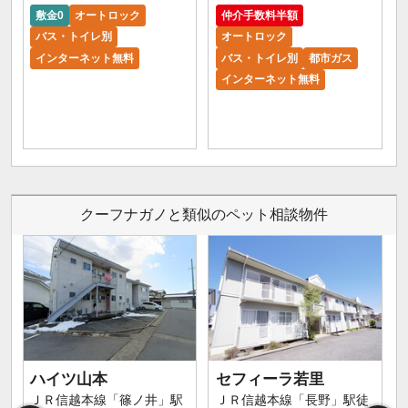
敷金0
オートロック
仲介手数料半額
バス・トイレ別
オートロック
インターネット無料
バス・トイレ別
都市ガス
インターネット無料
クーフナガノと類似のペット相談物件
ハイツ山本
セフィーラ若里
ＪＲ信越本線「篠ノ井」駅
ＪＲ信越本線「長野」駅徒