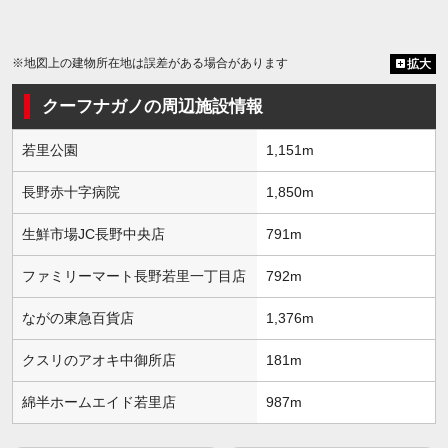
※地図上の建物所在地は誤差がある場合があります
拡大
クーフナガノの周辺施設情報
若里公園
1,151m
長野赤十字病院
1,850m
生鮮市場JC長野中央店
791m
ファミリーマート長野若里一丁目店
792m
ながの東急百貨店
1,376m
クスリのアオキ中御所店
181m
綿半ホームエイド若里店
987m