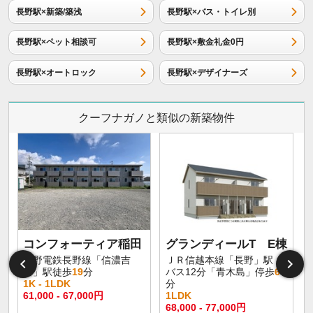
長野駅×新築/築浅
長野駅×バス・トイレ別
長野駅×ペット相談可
長野駅×敷金礼金0円
長野駅×オートロック
長野駅×デザイナーズ
クーフナガノと類似の新築物件
コンフォーティア稲田
グランディールT E棟
長野電鉄長野線「信濃吉
ＪＲ信越本線「長野」駅
田」駅徒歩
19
分
バス12分「青木島」停歩
6
1K - 1LDK
分
61,000 - 67,000円
1LDK
68,000 - 77,000円