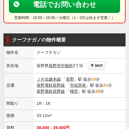
電話でお問い合わせ
営業時間：10:00～18:00／火曜日（1～3月は休まず営業！）
クーフナガノの物件概要
物件名
クーフナガノ
長野県
長野市
中御所
3丁目
所在地
MAP
ＪＲ信越本線
「
長野
」駅 徒歩
10
分
交通
長野電鉄長野線
「
市役所前
」駅 徒歩
21
分
長野電鉄長野線
「
権堂
」駅 徒歩
28
分
間取り
1R - 1K
面積
33.12m²
賃料
38,000 - 39,000円