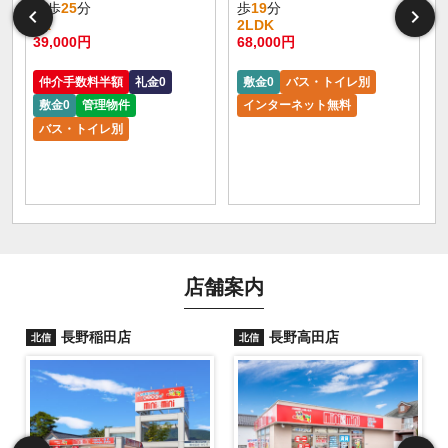
徒歩
25
分
歩
19
分
3K
2LDK
39,000円
68,000円
仲介手数料半額
礼金0
敷金0
バス・トイレ別
敷金0
管理物件
インターネット無料
バス・トイレ別
店舗案内
長野稲田店
長野高田店
北信
北信