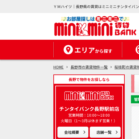
ＹＭハイツ｜長野県の賃貸はミニミニチンタイバ
エリア
から探す
HOME
長野市の賃貸物件一覧
桜枝町の賃貸
長野で物件をお探しなら
管
チンタイバンク長野駅前店
営業時間：10:00～18:00
火曜日（1～3月は休まず営業！）
会社概要
店舗一覧