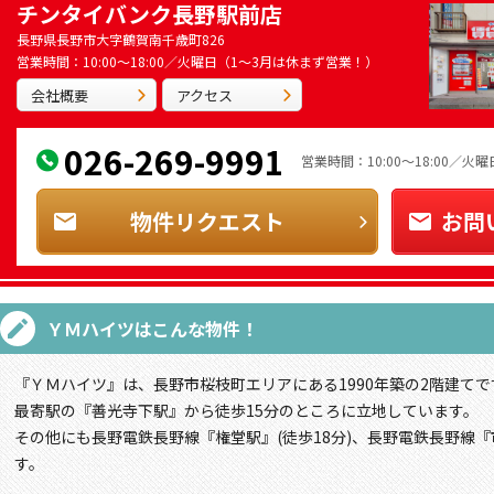
チンタイバンク長野駅前店
長野県長野市大字鶴賀南千歳町826
営業時間：10:00～18:00／火曜日（1～3月は休まず営業！）
会社概要
アクセス
026-269-9991
営業時間：10:00～18:00／
物件リクエスト
お問
ＹＭハイツ
はこんな物件！
『ＹＭハイツ』は、長野市桜枝町エリアにある1990年築の2階建てで
最寄駅の『善光寺下駅』から徒歩15分のところに立地しています。
その他にも長野電鉄長野線『権堂駅』(徒歩18分)、長野電鉄長野線『
す。