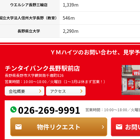
1,339m
ウエルシア長野三輪店
546m
国立大学法人信州大学長野（教育）
2,290m
長野県立大学
ＹＭハイツ
のお問い合わせ、見学予
チンタイバンク長野駅前店
長野県長野市大字鶴賀南千歳町826
営業時間：10:00～18:00／火曜日（1～3月は休まず営業！）
会社概要
アクセス
026-269-9991
営業時間：10:00～18:00／
物件リクエスト
お問