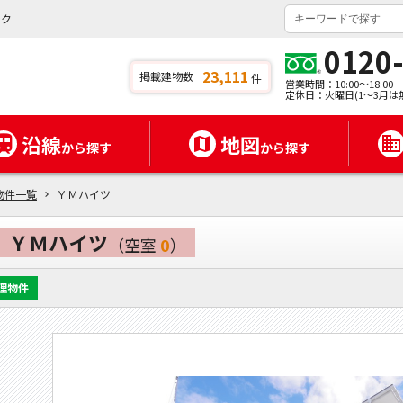
ンク
0120
23,111
掲載建物数
件
営業時間：10:00～18:00
定休日：火曜日(1～3月は
沿線
地図
から探す
から探す
物件一覧
ＹＭハイツ
ＹＭハイツ
（空室
0
）
理物件