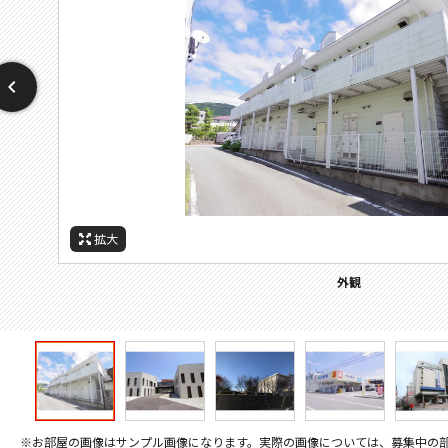
拡大
拡大
拡大
拡大
拡大
拡大
拡大
周辺施設：ショッピングセンター
周辺施設：ドラックストア
周辺施設：スーパー
周辺施設：大学
周辺施設：大学
外観
※お部屋の画像はサンプル画像になります。実際の画像については、募集中の