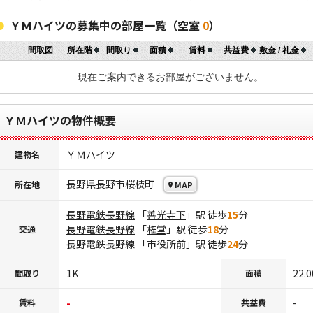
ＹＭハイツの募集中の部屋一覧（空室
0
）
間取図
所在階
間取り
面積
賃料
共益費
敷金 / 礼金
現在ご案内できるお部屋がございません。
ＹＭハイツの物件概要
ＹＭハイツ
建物名
長野県
長野市
桜枝町
所在地
MAP
長野電鉄長野線
「
善光寺下
」駅 徒歩
15
分
長野電鉄長野線
「
権堂
」駅 徒歩
18
分
交通
長野電鉄長野線
「
市役所前
」駅 徒歩
24
分
1K
22.0
間取り
面積
-
-
賃料
共益費