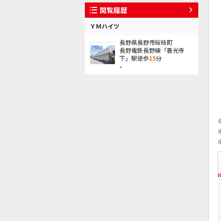
閲覧履歴
ＹＭハイツ
長野県長野市桜枝町
長野電鉄長野線「善光寺
下」駅徒歩
15
分
-