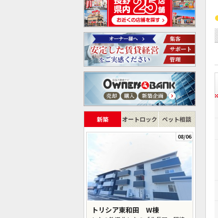
新築
オートロック
ペット相談
08/06
トリシア東和田 W棟