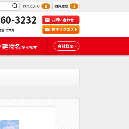
0
1
お気に入り
閲覧履歴
-60-3232
お問い合わせ
物件リクエスト
無休で営業)
建物名
会社概要
から探す