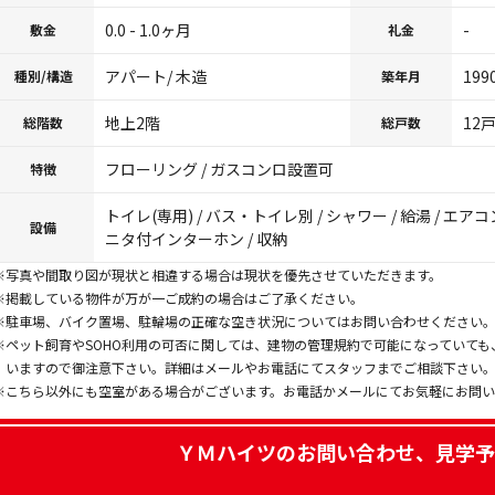
0.0 - 1.0ヶ月
-
敷金
礼金
アパート/ 木造
199
種別/構造
築年月
地上2階
12
総階数
総戸数
フローリング / ガスコンロ設置可
特徴
トイレ(専用) / バス・トイレ別 / シャワー / 給湯 / エアコ
設備
ニタ付インターホン / 収納
※写真や間取り図が現状と相違する場合は現状を優先させていただきます。
※掲載している物件が万が一ご成約の場合はご了承ください。
※駐車場、バイク置場、駐輪場の正確な空き状況についてはお問い合わせください
※ペット飼育やSOHO利用の可否に関しては、建物の管理規約で可能になっていて
いますので御注意下さい。詳細はメールやお電話にてスタッフまでご相談下さい
※こちら以外にも空室がある場合がございます。お電話かメールにてお気軽にお問
ＹＭハイツ
のお問い合わせ、見学予