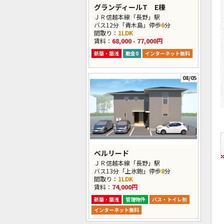
グランディールT E棟
ＪＲ信越本線「長野」駅
バス12分「青木島」停歩
6
分
間取り：
1LDK
賃料：
68,000 - 77,000円
新築・築浅
敷金0
インターネット無料
08/05
ベルリード
ＪＲ信越本線「長野」駅
バス13分「上氷鉋」停歩
8
分
間取り：
1LDK
賃料：
74,000円
新築・築浅
管理物件
バス・トイレ別
インターネット無料