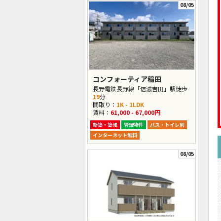
08/05
コンフォーティア稲田
長野電鉄長野線「信濃吉田」駅徒歩
19
分
間取り：
1K - 1LDK
賃料：
61,000 - 67,000円
新築・築浅
管理物件
バス・トイレ別
インターネット無料
08/05