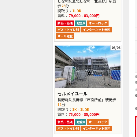
しなの鉄道北しなの「北長野」駅徒
歩
26
分
間取り：
1LDK
賃料：
79,000 - 83,000円
新築・築浅
敷金0
オートロック
バス・トイレ別
インターネット無料
オール電化
08/06
セルメイユール
長野電鉄長野線「市役所前」駅徒歩
11
分
間取り：
1K - 1LDK
賃料：
75,000 - 85,000円
新築・築浅
敷金0
オートロック
バス・トイレ別
インターネット無料