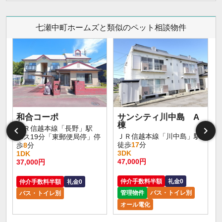
七瀬中町ホームズと類似のペット相談物件
和合コーポ
サンシティ川中島 A
棟
ＪＲ信越本線「長野」駅
ＪＲ信越本線「川中島」駅
バス19分「東郵便局停」停
徒歩
17
分
歩
8
分
3DK
1DK
47,000円
37,000円
仲介手数料半額
礼金0
仲介手数料半額
礼金0
管理物件
バス・トイレ別
バス・トイレ別
オール電化