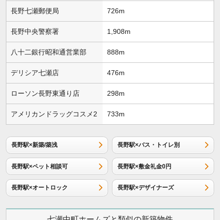
長野七瀬郵便局
726m
長野中央警察署
1,908m
八十二銀行昭和通営業部
888m
デリシア七瀬店
476m
ローソン長野東通り店
298m
アメリカンドラッグコスメ2
733m
長野駅×新築/築浅
長野駅×バス・トイレ別
長野駅×ペット相談可
長野駅×敷金礼金0円
長野駅×オートロック
長野駅×デザイナーズ
七瀬中町ホームズと類似の新築物件