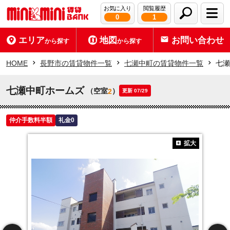
お気に入り
閲覧履歴
0
1
エリア
地図
お問い合わせ
から探す
から探す
HOME
長野市の賃貸物件一覧
七瀬中町の賃貸物件一覧
七瀬
七瀬中町ホームズ
（空室
）
2
更新 07/29
仲介手数料半額
礼金0
拡大