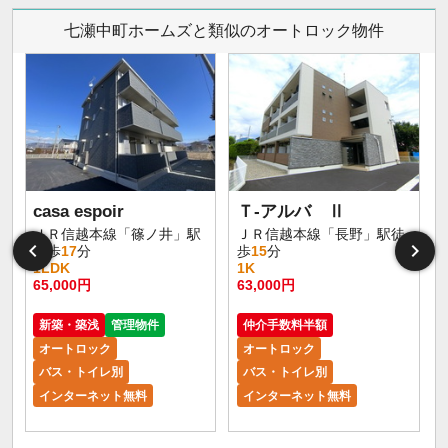
七瀬中町ホームズと類似のオートロック物件
casa espoir
Ｔ-アルバ Ⅱ
ＪＲ信越本線「篠ノ井」駅
ＪＲ信越本線「長野」駅徒
徒歩
17
分
歩
15
分
1LDK
1K
65,000円
63,000円
5
新築・築浅
管理物件
仲介手数料半額
オートロック
オートロック
バス・トイレ別
バス・トイレ別
インターネット無料
インターネット無料