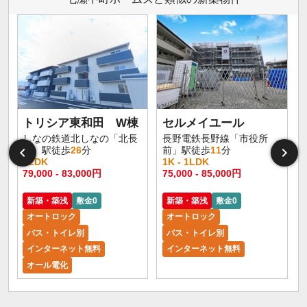
トリシア東和田 W棟
セルメイユール
しなの鉄道北しなの「北長
長野電鉄長野線「市役所
野」駅徒歩
26
分
前」駅徒歩
11
分
1LDK
1K - 1LDK
1
79,000 - 83,000円
75,000 - 85,000円
6
新築・築浅
敷金0
新築・築浅
敷金0
オートロック
オートロック
バス・トイレ別
バス・トイレ別
インターネット無料
インターネット無料
オール電化