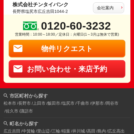
株式会社チンタイバンク
会社案内
長野県塩尻市広丘吉田1044-2
0120-60-3232
営業時間：10:00～18:00／定休日：火曜日(1～3月は無休で営業)
物件リクエスト
お問い合わせ・来店予約
市区町村から探す
松本市
長野市
上田市
飯田市
塩尻市
千曲市
伊那市
岡谷市
佐久市
諏訪市
町名から探す
広丘吉田
中箕輪
里山辺
三輪
稲葉
井川城
高田
島内
広丘高出