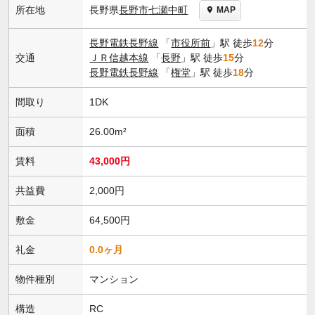
長野県
長野市
七瀬中町
所在地
MAP
長野電鉄長野線
「
市役所前
」駅 徒歩
12
分
交通
ＪＲ信越本線
「
長野
」駅 徒歩
15
分
長野電鉄長野線
「
権堂
」駅 徒歩
18
分
間取り
1DK
面積
26.00m²
賃料
43,000円
共益費
2,000円
敷金
64,500円
礼金
0.0ヶ月
物件種別
マンション
構造
RC