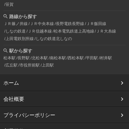
笹賀
路線から探す
ＪＲ篠ノ井線
ＪＲ中央本線
長野電鉄長野線
ＪＲ飯田線
しなの鉄道
ＪＲ信越本線
松本電気鉄道上高地線
ＪＲ大糸線
上田電鉄別所線
しなの鉄道北しなの
駅から探す
松本駅
長野駅
北松本駅
南松本駅
西松本駅
平田駅
村井駅
広丘駅
市役所前駅
上田駅
ホーム
会社概要
プライバシーポリシー