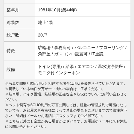
築年月
1981年10月(築44年)
総階数
地上4階
総戸数
20戸
駐輪場 / 事務所可 / バルコニー / フローリング /
特徴
角部屋 / ガスコンロ設置可 / IT重説
トイレ(専用) / 給湯 / エアコン / 温水洗浄便座 /
設備
モニタ付インターホン
※写真や間取り図が現状と相違する場合は現状を優先させていただきます。
※掲載している物件が万が一ご成約の場合はご了承ください。
※駐車場、バイク置場、駐輪場の正確な空き状況についてはお問い合わせく
ださい。
※ペット飼育やSOHO利用の可否に関しては、建物の管理規約で可能になっ
ていても、お部屋の所有者様によって禁止の場合もございますので御注意下
さい。詳細はメールやお電話にてスタッフまでご相談下さい。
※こちら以外にも空室がある場合がございます。お電話かメールにてお気軽
にお問い合わせください。