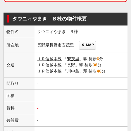
タウニィやまき Ｂ棟の物件概要
物件名
タウニィやまき Ｂ棟
長野県
長野市
安茂里
所在地
MAP
ＪＲ信越本線
「
安茂里
」駅 徒歩
6
分
交通
ＪＲ信越本線
「
長野
」駅 徒歩
38
分
ＪＲ信越本線
「
川中島
」駅 徒歩
46
分
間取り
-
面積
-
賃料
-
共益費
-