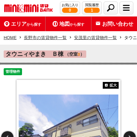
お気に入り
閲覧履歴
0
1
エリア
地図
お問い合わせ
から探す
から探す
HOME
長野市の賃貸物件一覧
安茂里の賃貸物件一覧
タウニ
タウニィやまき Ｂ棟
（空室
）
0
管理物件
拡大