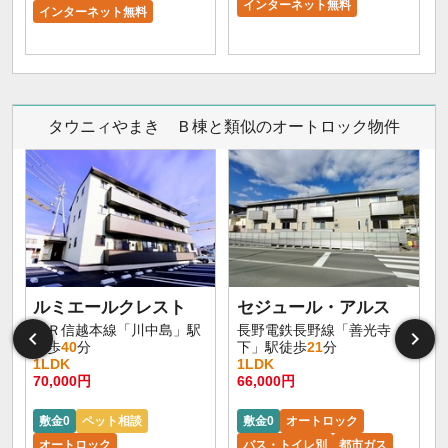
インターネット無料
インターネット無料
タウニィやまき Ｂ棟と類似のオートロック物件
ルミエールクレスト
セジュール・アルス
ＪＲ信越本線「川中島」駅
長野電鉄長野線「善光寺
徒歩
40
分
下」駅徒歩
21
分
1LDK
1LDK
70,000円
66,000円
6
敷金0
ペット相談
敷金0
オートロック
オートロック
バス・トイレ別
都市ガス