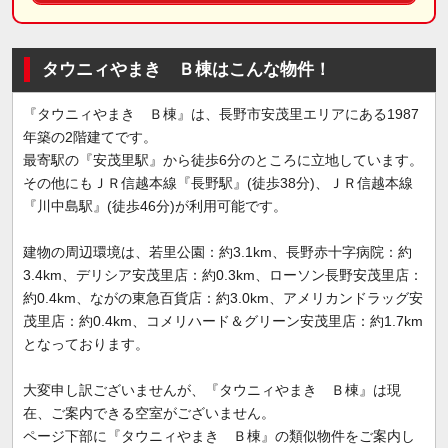
タウニィやまき Ｂ棟はこんな物件！
『タウニィやまき Ｂ棟』は、長野市安茂里エリアにある1987
年築の2階建てです。
最寄駅の『安茂里駅』から徒歩6分のところに立地しています。
その他にもＪＲ信越本線『長野駅』(徒歩38分)、ＪＲ信越本線
『川中島駅』(徒歩46分)が利用可能です。
建物の周辺環境は、若里公園：約3.1km、長野赤十字病院：約
3.4km、デリシア安茂里店：約0.3km、ローソン長野安茂里店：
約0.4km、ながの東急百貨店：約3.0km、アメリカンドラッグ安
茂里店：約0.4km、コメリハード＆グリーン安茂里店：約1.7km
となっております。
大変申し訳ございませんが、『タウニィやまき Ｂ棟』は現
在、ご案内できる空室がございません。
ページ下部に『タウニィやまき Ｂ棟』の類似物件をご案内し