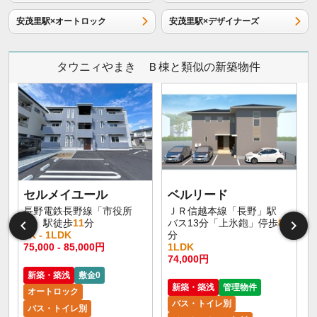
安茂里駅×オートロック
安茂里駅×デザイナーズ
タウニィやまき Ｂ棟と類似の新築物件
セルメイユール
ベルリード
長野電鉄長野線「市役所
ＪＲ信越本線「長野」駅
前」駅徒歩
11
分
バス13分「上氷鉋」停歩
8
1K - 1LDK
分
75,000 - 85,000円
1LDK
6
74,000円
新築・築浅
敷金0
新築・築浅
管理物件
オートロック
バス・トイレ別
バス・トイレ別