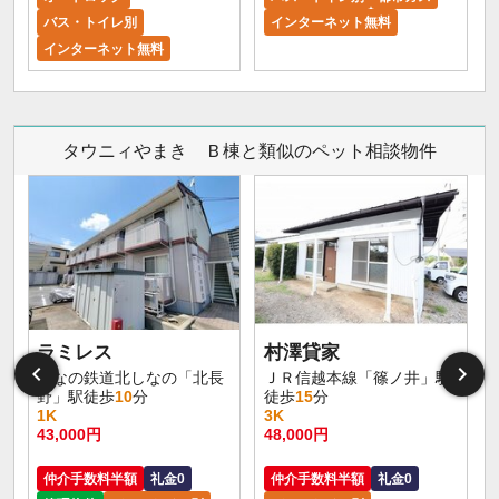
バス・トイレ別
インターネット無料
インターネット無料
タウニィやまき Ｂ棟と類似のペット相談物件
ラミレス
村澤貸家
しなの鉄道北しなの「北長
ＪＲ信越本線「篠ノ井」駅
野」駅徒歩
10
分
徒歩
15
分
1K
3K
43,000円
48,000円
仲介手数料半額
礼金0
仲介手数料半額
礼金0