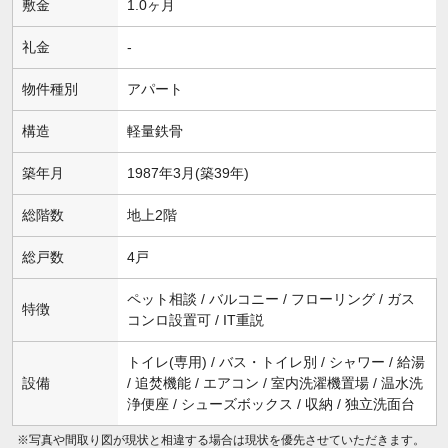
敷金
1.0ヶ月
礼金
-
物件種別
アパート
構造
軽量鉄骨
築年月
1987年3月(築39年)
総階数
地上2階
総戸数
4戸
ペット相談 / バルコニー / フローリング / ガス
特徴
コンロ設置可 / IT重説
トイレ(専用) / バス・トイレ別 / シャワー / 給湯
設備
/ 追焚機能 / エアコン / 室内洗濯機置場 / 温水洗
浄便座 / シューズボックス / 収納 / 独立洗面台
※写真や間取り図が現状と相違する場合は現状を優先させていただきます。