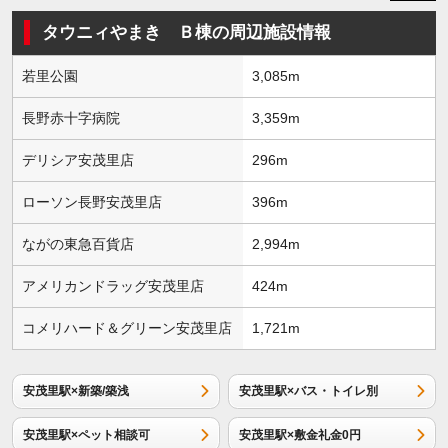
タウニィやまき Ｂ棟の周辺施設情報
若里公園
3,085m
長野赤十字病院
3,359m
デリシア安茂里店
296m
ローソン長野安茂里店
396m
ながの東急百貨店
2,994m
アメリカンドラッグ安茂里店
424m
コメリハード＆グリーン安茂里店
1,721m
安茂里駅×新築/築浅
安茂里駅×バス・トイレ別
安茂里駅×ペット相談可
安茂里駅×敷金礼金0円