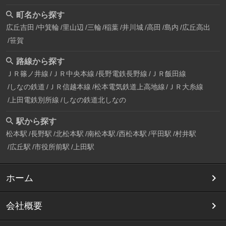
町名から探す
広丘吉田
中箕輪
里山辺
三輪
稲葉
井川城
高田
島内
広丘高出
笹賀
路線から探す
ＪＲ篠ノ井線
ＪＲ中央本線
長野電鉄長野線
ＪＲ飯田線
しなの鉄道
ＪＲ信越本線
松本電気鉄道上高地線
ＪＲ大糸線
上田電鉄別所線
しなの鉄道北しなの
駅から探す
松本駅
長野駅
北松本駅
南松本駅
西松本駅
平田駅
村井駅
広丘駅
市役所前駅
上田駅
ホーム
会社概要