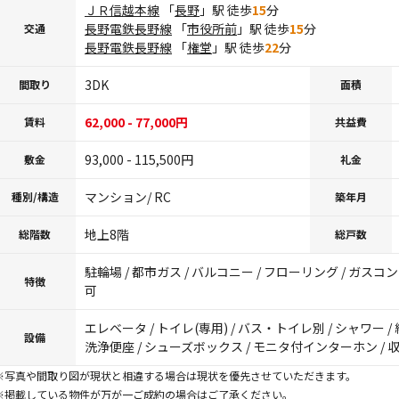
ＪＲ信越本線
「
長野
」駅 徒歩
15
分
長野電鉄長野線
「
市役所前
」駅 徒歩
15
分
交通
長野電鉄長野線
「
権堂
」駅 徒歩
22
分
3DK
間取り
面積
62,000 - 77,000円
賃料
共益費
93,000 - 115,500円
敷金
礼金
マンション/ RC
種別/構造
築年月
地上8階
総階数
総戸数
駐輪場 / 都市ガス / バルコニー / フローリング / ガスコ
特徴
可
エレベータ / トイレ(専用) / バス・トイレ別 / シャワー / 
設備
洗浄便座 / シューズボックス / モニタ付インターホン / 収
※写真や間取り図が現状と相違する場合は現状を優先させていただきます。
※掲載している物件が万が一ご成約の場合はご了承ください。