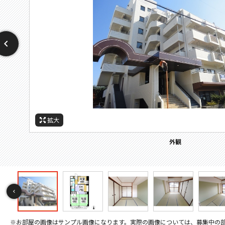
拡大
拡大
拡大
拡大
拡大
拡大
拡大
拡大
拡大
拡大
拡大
拡大
拡大
拡大
拡大
拡大
拡大
拡大
拡大
拡大
拡大
拡大
拡大
拡大
拡大
拡大
拡大
拡大
拡大
周辺施設：中学校
間取
周辺施設：ドラックストア
周辺施設：コンビニ
周辺施設：スーパー
周辺施設：銀行
周辺施設：役所
セキュリティ
バルコニー
その他画像
その他画像
キッチン
キッチン
キッチン
トイレ
外観
居間
居間
居間
寝室
寝室
寝室
風呂
風呂
収納
洗面
設備
玄関
玄関
学区はご確認ください
間取り
※お部屋の画像はサンプル画像になります。実際の画像については、募集中の