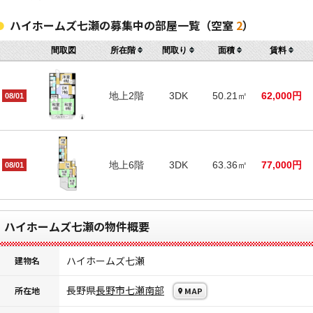
ハイホームズ七瀬の募集中の部屋一覧（空室
2
）
間取図
所在階
間取り
面積
賃料
地上2階
3DK
50.21㎡
62,000円
08/01
地上6階
3DK
63.36㎡
77,000円
08/01
ハイホームズ七瀬の物件概要
ハイホームズ七瀬
建物名
長野県
長野市
七瀬南部
所在地
MAP