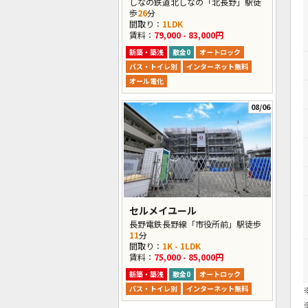
しなの鉄道北しなの「北長野」駅徒
歩
26
分
間取り：
1LDK
賃料：
79,000 - 83,000円
新築・築浅
敷金0
オートロック
バス・トイレ別
インターネット無料
オール電化
08/06
セルメイユール
長野電鉄長野線「市役所前」駅徒歩
11
分
間取り：
1K - 1LDK
賃料：
75,000 - 85,000円
新築・築浅
敷金0
オートロック
バス・トイレ別
インターネット無料