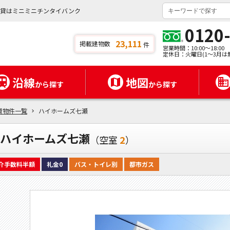
賃貸はミニミニチンタイバンク
0120
23,111
掲載建物数
件
営業時間：10:00～18:00
定休日：火曜日(1～3月は
沿線
地図
から探す
から探す
貸物件一覧
ハイホームズ七瀬
ハイホームズ七瀬
（空室
2
）
介手数料半額
礼金0
バス・トイレ別
都市ガス