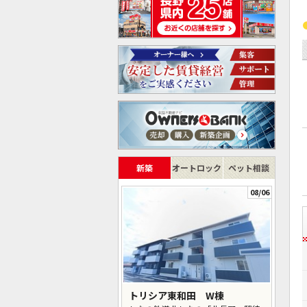
新築
オートロック
ペット相談
08/06
トリシア東和田 W棟