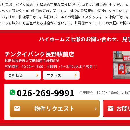
※駐車場、バイク置場、駐輪場の正確な空き状況についてはお問い合わせください
※ペット飼育やSOHO利用の可否に関しては、建物の管理規約で可能になっていて
いますので御注意下さい。詳細はメールやお電話にてスタッフまでご相談下さい
※こちら以外にも空室がある場合がございます。お電話かメールにてお気軽にお問
ハイホームズ七瀬
のお問い合わせ、見
チンタイバンク長野駅前店
長野県長野市大字鶴賀南千歳町826
営業時間：10:00～18:00／火曜日（1～3月は休まず営業！）
会社概要
アクセス
026-269-9991
営業時間：10:00～18:00／
物件リクエスト
お問