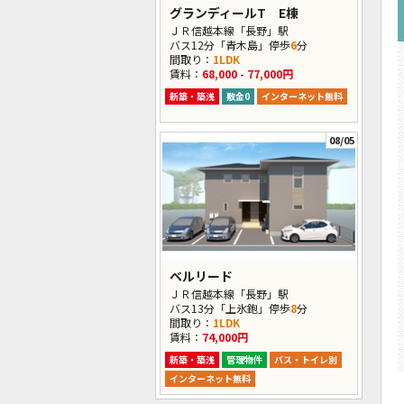
グランディールT E棟
ＪＲ信越本線「長野」駅
バス12分「青木島」停歩
6
分
間取り：
1LDK
賃料：
68,000 - 77,000円
新築・築浅
敷金0
インターネット無料
08/05
ベルリード
ＪＲ信越本線「長野」駅
バス13分「上氷鉋」停歩
8
分
間取り：
1LDK
賃料：
74,000円
新築・築浅
管理物件
バス・トイレ別
インターネット無料