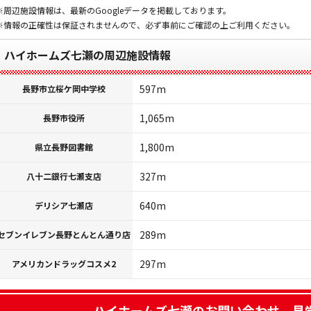
※周辺施設情報は、最新のGoogleデータを掲載しております。
※情報の正確性は保証されませんので、必ず事前にご確認の上ご利用ください。
ハイホームズ七瀬の周辺施設情報
597m
長野市立桜ケ岡中学校
1,065m
長野市役所
1,800m
県立長野図書館
327m
八十二銀行七瀬支店
640m
デリシア七瀬店
289m
セブンイレブン長野とんとん通り店
297m
アメリカンドラッグコスメ2
ハイホームズ七瀬
のお問い合わせ、見