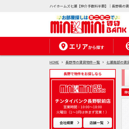
ハイホームズ七瀬【仲介手数料半額】｜長野県の
エリア
から探す
HOME
長野市の賃貸物件一覧
七瀬南部の賃
長野で物件をお探しなら
仲
チンタイバンク長野駅前店
営業時間：10:00～18:00
火曜日（1～3月は休まず営業！）
会社概要
店舗一覧