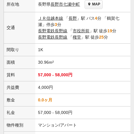
長野県
長野市
七瀬中町
所在地
MAP
ＪＲ信越本線
「
長野
」駅 バス
4
分 「鶴賀七
瀬」停歩
3
分
交通
長野電鉄長野線
「
市役所前
」駅 徒歩
19
分
長野電鉄長野線
「
権堂
」駅 徒歩
25
分
間取り
1K
面積
30.96m²
賃料
57,000 - 58,000円
共益費
4,000円
敷金
0.0ヶ月
礼金
57,000 - 58,000円
物件種別
マンション/アパート