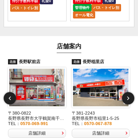
仲介手数料半額
礼金0
仲介手数料半額
礼金0
管理物件
バス・トイレ別
バス・トイレ別
オール電化
店舗案内
長野駅前店
長野稲里店
北信
北信
〒380-0822
〒381-2243
長野県長野市大字鶴賀南千歳町826
長野県長野市稲里1-5-25
TEL：
0570-069-991
TEL：
0570-067-878
店舗詳細
店舗詳細