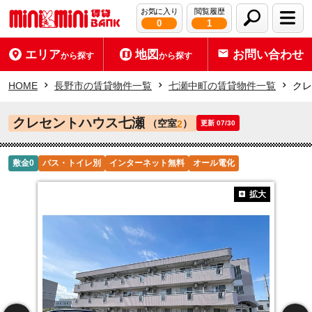
お気に入り
閲覧履歴
0
1
エリア
地図
お問い合わせ
から探す
から探す
HOME
長野市の賃貸物件一覧
七瀬中町の賃貸物件一覧
クレ
クレセントハウス七瀬
（空室
）
2
更新 07/30
敷金0
バス・トイレ別
インターネット無料
オール電化
拡大