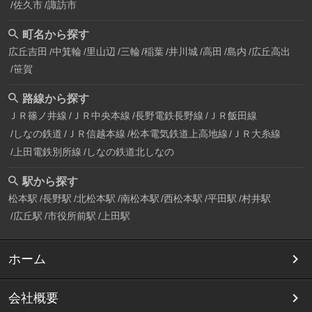
佐久市
諏訪市
町名から探す
広丘吉田
中箕輪
里山辺
三輪
稲葉
井川城
高田
島内
広丘高出
笹賀
路線から探す
ＪＲ篠ノ井線
ＪＲ中央本線
長野電鉄長野線
ＪＲ飯田線
しなの鉄道
ＪＲ信越本線
松本電気鉄道上高地線
ＪＲ大糸線
上田電鉄別所線
しなの鉄道北しなの
駅から探す
松本駅
長野駅
北松本駅
南松本駅
西松本駅
平田駅
村井駅
広丘駅
市役所前駅
上田駅
ホーム
会社概要