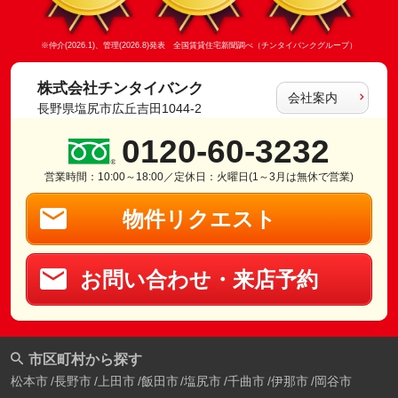
※仲介(2026.1)、管理(2026.8)発表 全国賃貸住宅新聞調べ（チンタイバンクグループ）
株式会社チンタイバンク
会社案内
長野県塩尻市広丘吉田1044-2
0120-60-3232
営業時間：10:00～18:00／定休日：火曜日(1～3月は無休で営業)
物件リクエスト
お問い合わせ・来店予約
市区町村から探す
松本市
長野市
上田市
飯田市
塩尻市
千曲市
伊那市
岡谷市