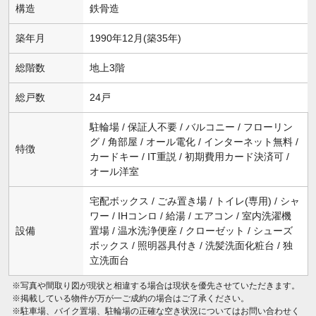
構造
鉄骨造
築年月
1990年12月(築35年)
総階数
地上3階
総戸数
24戸
駐輪場 / 保証人不要 / バルコニー / フローリン
グ / 角部屋 / オール電化 / インターネット無料 /
特徴
カードキー / IT重説 / 初期費用カード決済可 /
オール洋室
宅配ボックス / ごみ置き場 / トイレ(専用) / シャ
ワー / IHコンロ / 給湯 / エアコン / 室内洗濯機
設備
置場 / 温水洗浄便座 / クローゼット / シューズ
ボックス / 照明器具付き / 洗髪洗面化粧台 / 独
立洗面台
※写真や間取り図が現状と相違する場合は現状を優先させていただきます。
※掲載している物件が万が一ご成約の場合はご了承ください。
※駐車場、バイク置場、駐輪場の正確な空き状況についてはお問い合わせく