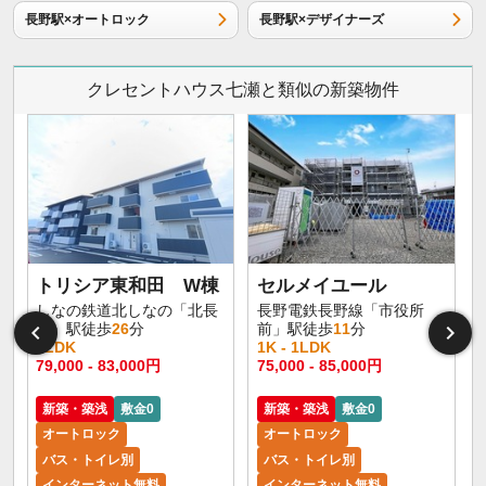
長野駅×オートロック
長野駅×デザイナーズ
クレセントハウス七瀬と類似の新築物件
トリシア東和田 W棟
セルメイユール
しなの鉄道北しなの「北長
長野電鉄長野線「市役所
野」駅徒歩
26
分
前」駅徒歩
11
分
1LDK
1K - 1LDK
1
79,000 - 83,000円
75,000 - 85,000円
6
新築・築浅
敷金0
新築・築浅
敷金0
オートロック
オートロック
バス・トイレ別
バス・トイレ別
インターネット無料
インターネット無料