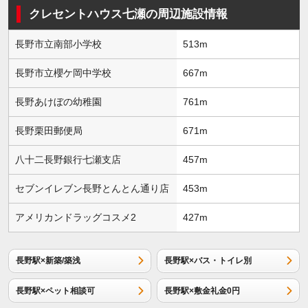
クレセントハウス七瀬の周辺施設情報
長野市立南部小学校
513m
長野市立櫻ケ岡中学校
667m
長野あけぼの幼稚園
761m
長野栗田郵便局
671m
八十二長野銀行七瀬支店
457m
セブンイレブン長野とんとん通り店
453m
アメリカンドラッグコスメ2
427m
長野駅×新築/築浅
長野駅×バス・トイレ別
長野駅×ペット相談可
長野駅×敷金礼金0円