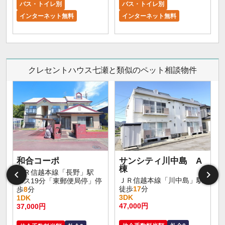
バス・トイレ別
バス・トイレ別
インターネット無料
インターネット無料
クレセントハウス七瀬と類似のペット相談物件
和合コーポ
サンシティ川中島 A
棟
ＪＲ信越本線「長野」駅
ＪＲ信越本線「川中島」駅
バス19分「東郵便局停」停
徒歩
17
分
歩
8
分
3DK
1DK
47,000円
37,000円