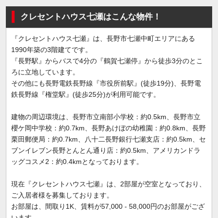
クレセントハウス七瀬はこんな物件！
『クレセントハウス七瀬』は、長野市七瀬中町エリアにある
1990年築の3階建てです。
『長野駅』からバスで4分の『鶴賀七瀬停』から徒歩3分のとこ
ろに立地しています。
その他にも長野電鉄長野線『市役所前駅』(徒歩19分)、長野電
鉄長野線『権堂駅』(徒歩25分)が利用可能です。
建物の周辺環境は、長野市立南部小学校：約0.5km、長野市立
櫻ケ岡中学校：約0.7km、長野あけぼの幼稚園：約0.8km、長野
栗田郵便局：約0.7km、八十二長野銀行七瀬支店：約0.5km、セ
ブンイレブン長野とんとん通り店：約0.5km、アメリカンドラ
ッグコスメ2：約0.4kmとなっております。
現在『クレセントハウス七瀬』は、2部屋が空室となっており、
ご入居者様を募集しております。
お部屋は、間取り1K、賃料が57,000 - 58,000円のお部屋がござ
います。