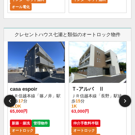
オール電化
クレセントハウス七瀬と類似のオートロック物件
casa espoir
Ｔ-アルバ Ⅱ
ＪＲ信越本線「篠ノ井」駅
ＪＲ信越本線「長野」駅徒
徒歩
17
分
歩
15
分
1LDK
1K
65,000円
63,000円
5
新築・築浅
管理物件
仲介手数料半額
オートロック
オートロック