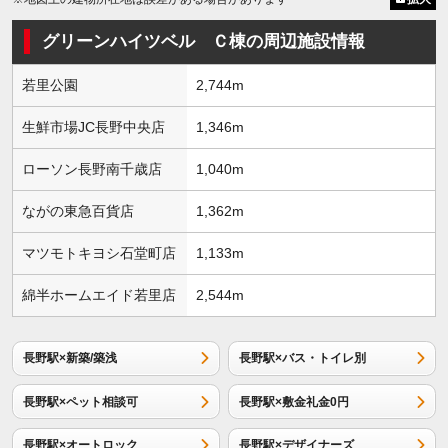
グリーンハイツベル Ｃ棟の周辺施設情報
若里公園
2,744m
生鮮市場JC長野中央店
1,346m
ローソン長野南千歳店
1,040m
ながの東急百貨店
1,362m
マツモトキヨシ石堂町店
1,133m
綿半ホームエイド若里店
2,544m
長野駅×新築/築浅
長野駅×バス・トイレ別
長野駅×ペット相談可
長野駅×敷金礼金0円
長野駅×オートロック
長野駅×デザイナーズ