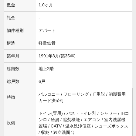
敷金
1.0ヶ月
礼金
-
物件種別
アパート
構造
軽量鉄骨
築年月
1991年3月(築35年)
総階数
地上2階
総戸数
6戸
バルコニー / フローリング / IT重説 / 初期費用
特徴
カード決済可
トイレ(専用) / バス・トイレ別 / シャワー / IHコ
ンロ / 給湯 / 追焚機能 / エアコン / 室内洗濯機
設備
置場 / CATV / 温水洗浄便座 / シューズボックス
/ 収納 / 独立洗面台