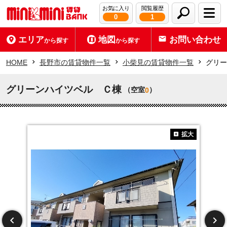
お気に入り
閲覧履歴
0
1
エリア
地図
お問い合わせ
から探す
から探す
HOME
長野市の賃貸物件一覧
小柴見の賃貸物件一覧
グリー
グリーンハイツベル Ｃ棟
（空室
）
0
拡大