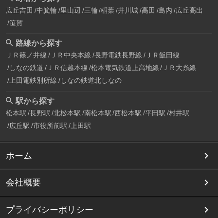
広丘吉田
中箕輪
里山辺
三輪
稲葉
井川城
高田
島内
広丘高出
笹賀
路線から探す
ＪＲ篠ノ井線
ＪＲ中央本線
長野電鉄長野線
ＪＲ飯田線
しなの鉄道
ＪＲ信越本線
松本電気鉄道上高地線
ＪＲ大糸線
上田電鉄別所線
しなの鉄道北しなの
駅から探す
松本駅
長野駅
北松本駅
南松本駅
西松本駅
平田駅
村井駅
広丘駅
市役所前駅
上田駅
ホーム
会社概要
プライバシーポリシー