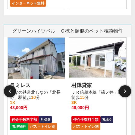
インターネット無料
グリーンハイツベル Ｃ棟と類似のペット相談物件
ラミレス
村澤貸家
しなの鉄道北しなの「北長
ＪＲ信越本線「篠ノ井」駅
野」駅徒歩
10
分
徒歩
15
分
1K
3K
43,000円
48,000円
仲介手数料半額
礼金0
仲介手数料半額
礼金0
管理物件
バス・トイレ別
バス・トイレ別