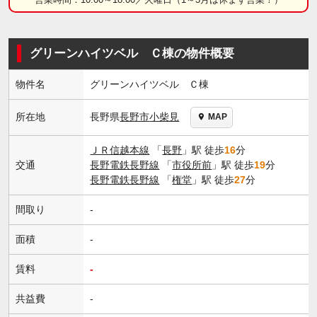
グリーンハイツベル Ｃ棟の物件概要
物件名
グリーンハイツベル Ｃ棟
長野県
長野市
小柴見
所在地
MAP
ＪＲ信越本線
「
長野
」駅 徒歩
16
分
交通
長野電鉄長野線
「
市役所前
」駅 徒歩
19
分
長野電鉄長野線
「
権堂
」駅 徒歩
27
分
間取り
-
面積
-
賃料
-
共益費
-