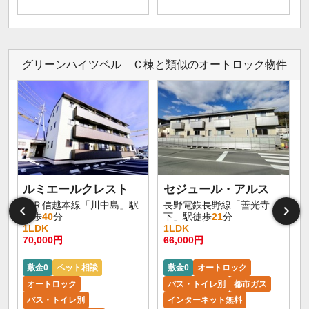
グリーンハイツベル Ｃ棟と類似のオートロック物件
ルミエールクレスト
セジュール・アルス
ＪＲ信越本線「川中島」駅
長野電鉄長野線「善光寺
徒歩
40
分
下」駅徒歩
21
分
1LDK
1LDK
70,000円
66,000円
6
敷金0
ペット相談
敷金0
オートロック
オートロック
バス・トイレ別
都市ガス
バス・トイレ別
インターネット無料