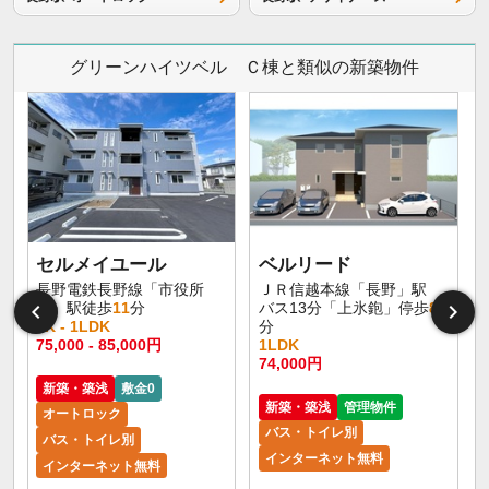
グリーンハイツベル Ｃ棟と類似の新築物件
セルメイユール
ベルリード
長野電鉄長野線「市役所
ＪＲ信越本線「長野」駅
前」駅徒歩
11
分
バス13分「上氷鉋」停歩
8
1K - 1LDK
分
75,000 - 85,000円
1LDK
6
74,000円
新築・築浅
敷金0
新築・築浅
管理物件
オートロック
バス・トイレ別
バス・トイレ別
インターネット無料
インターネット無料