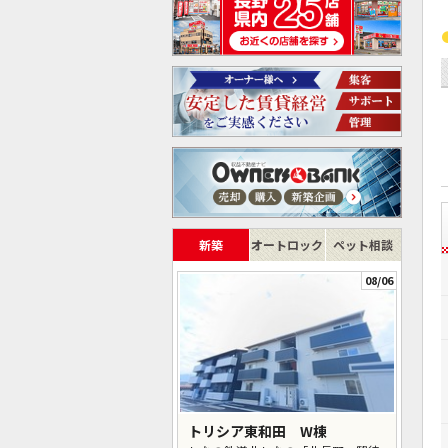
新築
オートロック
ペット相談
08/06
トリシア東和田 W棟