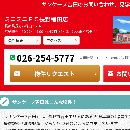
サンケープ吉田
のお問い合わせ、見学
ミニミニＦＣ長野稲田店
長野県長野市稲田2-7-43
営業時間：10:00～18:00／火曜日（1～3月は休まず営業！）
会社概要
アクセス
026-254-5777
営業時間：10:00～18:00／
物件リクエスト
お問
サンケープ吉田
はこんな物件！
『サンケープ吉田』は、長野市吉田エリアにある1998年築の4階建て
最寄駅の『北長野駅』から徒歩12分のところに立地しています。