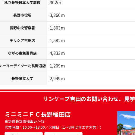
302m
私立長野日本大学高校
3,360m
長野市役所
1,863m
長野中央警察署
1,582m
デリシア吉田店
4,333m
ながの東急百貨店
1,269m
ケーヨーデイツー北長野通店
2,949m
長野県立大学
サンケープ吉田
のお問い合わせ、見学
ミニミニＦＣ長野稲田店
長野県長野市稲田2-7-43
営業時間：10:00～18:00／火曜日（1～3月は休まず営業！）