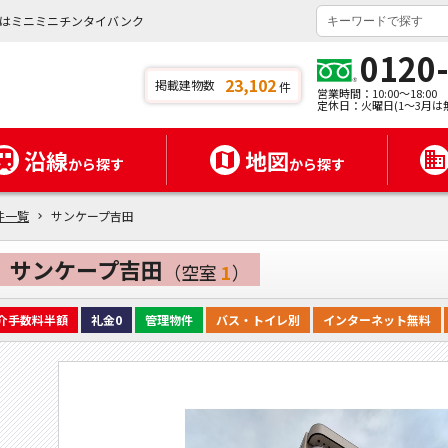
はミニミニチンタイバンク
0120
23,102
掲載建物数
件
営業時間：10:00～18:00
定休日：火曜日(1～3月は
沿線
地図
から探す
から探す
件一覧
サンケープ吉田
サンケープ吉田
（空室
1
）
介手数料半額
礼金0
管理物件
バス・トイレ別
インターネット無料