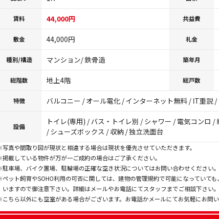
44,000円
賃料
共益費
44,000円
敷金
礼金
マンション/ 鉄骨造
種別/構造
築年月
地上4階
総階数
総戸数
バルコニー / オール電化 / インターネット無料 / IT重説 
特徴
トイレ(専用) / バス・トイレ別 / シャワー / 電気コンロ / 給
設備
/ シューズボックス / 収納 / 独立洗面台
※写真や間取り図が現状と相違する場合は現状を優先させていただきます。
※掲載している物件が万が一ご成約の場合はご了承ください。
※駐車場、バイク置場、駐輪場の正確な空き状況についてはお問い合わせください
※ペット飼育やSOHO利用の可否に関しては、建物の管理規約で可能になっていて
いますので御注意下さい。詳細はメールやお電話にてスタッフまでご相談下さい
※こちら以外にも空室がある場合がございます。お電話かメールにてお気軽にお問