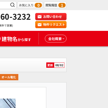
0
1
お気に入り
閲覧履歴
-60-3232
お問い合わせ
物件リクエスト
無休で営業)
建物名
会社概要
から探す
更新
08/02
オール電化