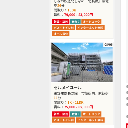
しなの鉄道北しなの「北長野」駅徒
歩
26
分
間取り：
1LDK
賃料：
79,000 - 83,000円
新築・築浅
敷金0
オートロック
バス・トイレ別
インターネット無料
オール電化
08/06
セルメイユール
長野電鉄長野線「市役所前」駅徒歩
11
分
間取り：
1K - 1LDK
賃料：
75,000 - 85,000円
新築・築浅
敷金0
オートロック
バス・トイレ別
インターネット無料