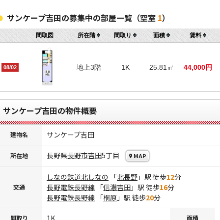
サンケープ吉田の募集中の部屋一覧（空室
1
）
間取図
所在階
間取り
面積
賃料
地上3階
1K
25.81㎡
44,000円
08/02
サンケープ吉田の物件概要
サンケープ吉田
建物名
長野県
長野市
吉田
5丁目
所在地
MAP
しなの鉄道北しなの
「
北長野
」駅 徒歩
12
分
長野電鉄長野線
「
信濃吉田
」駅 徒歩
16
分
交通
長野電鉄長野線
「
桐原
」駅 徒歩
20
分
1K
間取り
面積