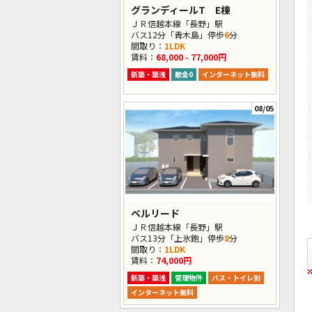
グランディールT E棟
ＪＲ信越本線「長野」駅
バス12分「青木島」停歩
6
分
間取り：
1LDK
賃料：
68,000 - 77,000円
新築・築浅
敷金0
インターネット無料
08/05
ベルリード
ＪＲ信越本線「長野」駅
バス13分「上氷鉋」停歩
8
分
間取り：
1LDK
賃料：
74,000円
新築・築浅
管理物件
バス・トイレ別
インターネット無料