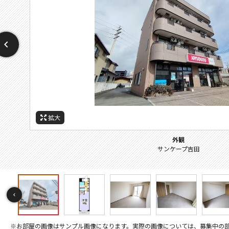
拡大
拡大
拡大
拡大
拡大
拡大
拡大
拡大
拡大
拡大
拡大
拡大
拡大
拡大
拡大
拡大
拡大
拡大
拡大
拡大
拡大
拡大
拡大
拡大
拡大
拡大
拡大
拡大
拡大
その他画像
キッチン
キッチン
外観
間取
設備
玄関
周辺施設：ショッピングセンター
周辺施設：ホームセンター
周辺施設：警察署・交番
周辺施設：高校・高専
周辺施設：スーパー
周辺施設：役所
セキュリティ
セキュリティ
バルコニー
キッチン
キッチン
トイレ
居間
居間
居間
居間
寝室
風呂
風呂
収納
洗面
玄関
洗濯機は設備ではありません。
洗濯機は設備ではありません。
シューズボックス
キッチン下収納
サンケープ吉田
エアコン
間取り
※お部屋の画像はサンプル画像になります。実際の画像については、募集中の