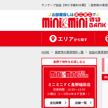
サンケープ吉田【仲介手数料半額】｜長野県の賃貸
エリア
から探す
HOME
長野市の賃貸物件一覧
吉田の賃貸物
長野で物件をお探しなら
仲
ミニミニＦＣ長野稲田店
営業時間：10:00～18:00
火曜日（1～3月は休まず営業！）
会社概要
店舗一覧