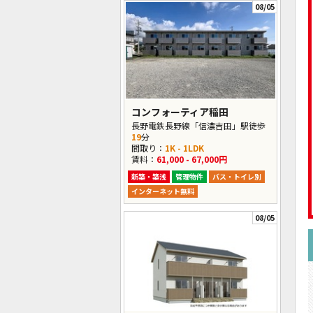
08/05
コンフォーティア稲田
長野電鉄長野線「信濃吉田」駅徒歩
19
分
間取り：
1K - 1LDK
賃料：
61,000 - 67,000円
新築・築浅
管理物件
バス・トイレ別
インターネット無料
08/05