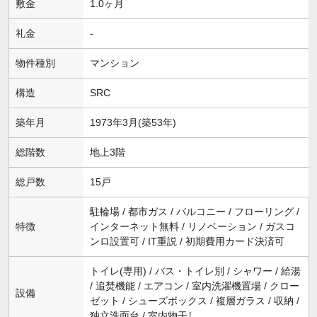
敷金
1.0ヶ月
礼金
-
物件種別
マンション
構造
SRC
築年月
1973年3月(築53年)
総階数
地上3階
総戸数
15戸
駐輪場 / 都市ガス / バルコニー / フローリング /
特徴
インターネット無料 / リノベーション / ガスコ
ンロ設置可 / IT重説 / 初期費用カード決済可
トイレ(専用) / バス・トイレ別 / シャワー / 給湯
/ 追焚機能 / エアコン / 室内洗濯機置場 / クロー
設備
ゼット / シューズボックス / 複層ガラス / 収納 /
独立洗面台 / 室内物干し