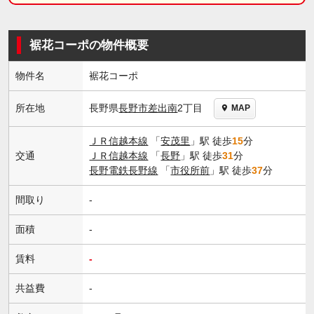
裾花コーポの物件概要
物件名
裾花コーポ
長野県
長野市
差出南
2丁目
所在地
MAP
ＪＲ信越本線
「
安茂里
」駅 徒歩
15
分
交通
ＪＲ信越本線
「
長野
」駅 徒歩
31
分
長野電鉄長野線
「
市役所前
」駅 徒歩
37
分
間取り
-
面積
-
賃料
-
共益費
-