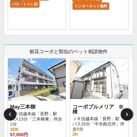
バス・トイレ別
インターネット無料
裾花コーポと類似のペット相談物件
May三本柳
コーポプルメリア B
棟
ＪＲ信越本線「長野」駅
ＪＲ信越本線「長野」駅
バス13分「三本柳東」停歩
バス15分「中氷鉋北停」停
2
分
歩
5
分
3DK
2K
57,000円