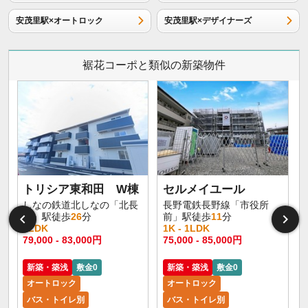
安茂里駅×オートロック
安茂里駅×デザイナーズ
裾花コーポと類似の新築物件
トリシア東和田 W棟
セルメイユール
しなの鉄道北しなの「北長
長野電鉄長野線「市役所
野」駅徒歩
26
分
前」駅徒歩
11
分
1LDK
1K - 1LDK
1
79,000 - 83,000円
75,000 - 85,000円
6
新築・築浅
敷金0
新築・築浅
敷金0
オートロック
オートロック
バス・トイレ別
バス・トイレ別