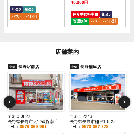
40,000円
礼金0
敷金0
仲介手数料半額
礼金0
バス・トイレ別
管理物件
バス・トイレ別
店舗案内
長野駅前店
長野稲里店
北信
北信
〒380-0822
〒381-2243
長野県長野市大字鶴賀南千歳町826
長野県長野市稲里1-5-25
TEL：
0570-069-991
TEL：
0570-067-878