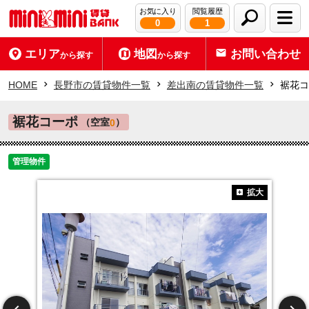
お気に入り
閲覧履歴
0
1
エリア
地図
お問い合わせ
から探す
から探す
HOME
長野市の賃貸物件一覧
差出南の賃貸物件一覧
裾花コ
裾花コーポ
（空室
）
0
管理物件
拡大