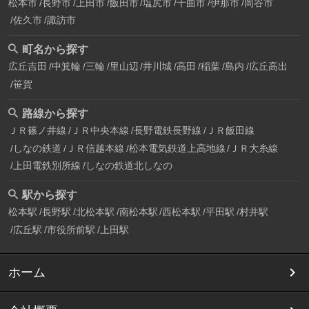
松本市
長野市
上田市
飯田市
塩尻市
千曲市
伊那市
岡谷市
佐久市
諏訪市
町名から探す
広丘吉田
中箕輪
三輪
里山辺
井川城
高田
稲葉
島内
広丘高出
笹賀
路線から探す
ＪＲ篠ノ井線
ＪＲ中央本線
長野電鉄長野線
ＪＲ飯田線
しなの鉄道
ＪＲ信越本線
松本電気鉄道上高地線
ＪＲ大糸線
上田電鉄別所線
しなの鉄道北しなの
駅から探す
松本駅
長野駅
北松本駅
南松本駅
西松本駅
平田駅
村井駅
広丘駅
市役所前駅
上田駅
ホーム