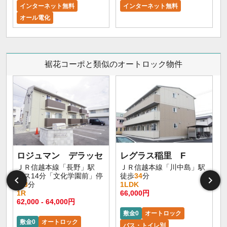
インターネット無料
インターネット無料
オール電化
裾花コーポと類似のオートロック物件
ロジュマン デラッセ
レグラス稲里 F
ＪＲ信越本線「長野」駅
ＪＲ信越本線「川中島」駅
バス14分「文化学園前」停
徒歩
34
分
歩
3
分
1LDK
1R
66,000円
62,000 - 64,000円
敷金0
オートロック
敷金0
オートロック
バス・トイレ別