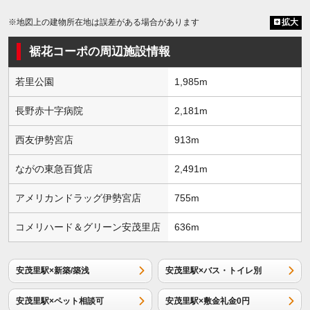
※地図上の建物所在地は誤差がある場合があります
拡大
裾花コーポの周辺施設情報
若里公園
1,985m
長野赤十字病院
2,181m
西友伊勢宮店
913m
ながの東急百貨店
2,491m
アメリカンドラッグ伊勢宮店
755m
コメリハード＆グリーン安茂里店
636m
安茂里駅×新築/築浅
安茂里駅×バス・トイレ別
安茂里駅×ペット相談可
安茂里駅×敷金礼金0円