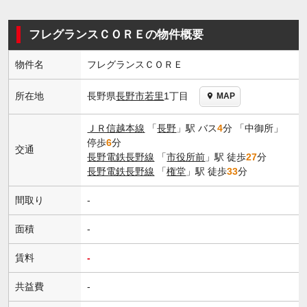
フレグランスＣＯＲＥの物件概要
物件名
フレグランスＣＯＲＥ
長野県
長野市
若里
1丁目
所在地
MAP
ＪＲ信越本線
「
長野
」駅 バス
4
分 「中御所」
停歩
6
分
交通
長野電鉄長野線
「
市役所前
」駅 徒歩
27
分
長野電鉄長野線
「
権堂
」駅 徒歩
33
分
間取り
-
面積
-
賃料
-
共益費
-