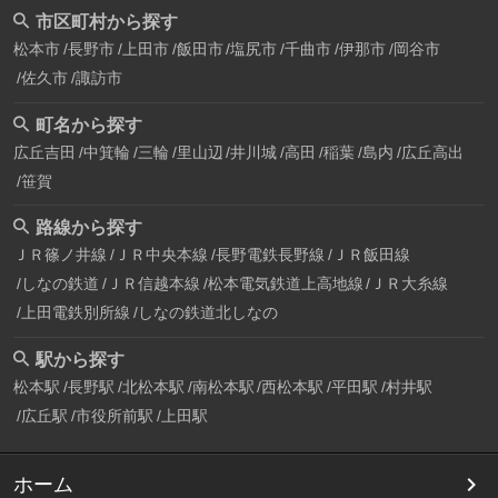
市区町村から探す
松本市
長野市
上田市
飯田市
塩尻市
千曲市
伊那市
岡谷市
佐久市
諏訪市
町名から探す
広丘吉田
中箕輪
三輪
里山辺
井川城
高田
稲葉
島内
広丘高出
笹賀
路線から探す
ＪＲ篠ノ井線
ＪＲ中央本線
長野電鉄長野線
ＪＲ飯田線
しなの鉄道
ＪＲ信越本線
松本電気鉄道上高地線
ＪＲ大糸線
上田電鉄別所線
しなの鉄道北しなの
駅から探す
松本駅
長野駅
北松本駅
南松本駅
西松本駅
平田駅
村井駅
広丘駅
市役所前駅
上田駅
ホーム