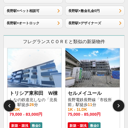
長野駅×ペット相談可
長野駅×敷金礼金0円
長野駅×オートロック
長野駅×デザイナーズ
フレグランスＣＯＲＥと類似の新築物件
トリシア東和田 W棟
セルメイユール
しなの鉄道北しなの「北長
長野電鉄長野線「市役所
野」駅徒歩
26
分
前」駅徒歩
11
分
1LDK
1K - 1LDK
1
79,000 - 83,000円
75,000 - 85,000円
6
新築・築浅
敷金0
新築・築浅
敷金0