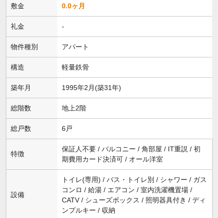
敷金
0.0ヶ月
礼金
-
物件種別
アパート
構造
軽量鉄骨
築年月
1995年2月(築31年)
総階数
地上2階
総戸数
6戸
保証人不要 / バルコニー / 角部屋 / IT重説 / 初
特徴
期費用カード決済可 / オール洋室
トイレ(専用) / バス・トイレ別 / シャワー / ガス
コンロ / 給湯 / エアコン / 室内洗濯機置場 /
設備
CATV / シューズボックス / 照明器具付き / ディ
ンプルキー / 収納