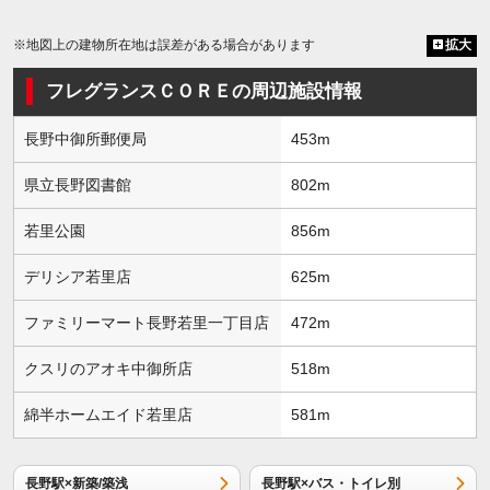
※地図上の建物所在地は誤差がある場合があります
拡大
フレグランスＣＯＲＥの周辺施設情報
長野中御所郵便局
453m
県立長野図書館
802m
若里公園
856m
デリシア若里店
625m
ファミリーマート長野若里一丁目店
472m
クスリのアオキ中御所店
518m
綿半ホームエイド若里店
581m
長野駅×新築/築浅
長野駅×バス・トイレ別