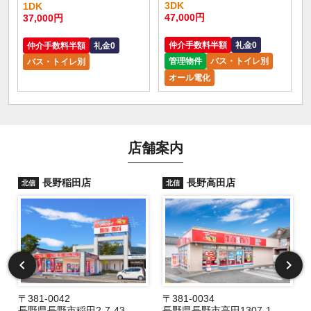
3DK
1DK
47,000円
37,000円
仲介手数料半額
礼金0
仲介手数料半額
礼金0
管理物件
バス・トイレ別
バス・トイレ別
オール電化
店舗案内
長野稲田店
長野高田店
北信
北信
〒381-0042
〒381-0034
長野県長野市稲田2-7-43
長野県長野市高田1307-1