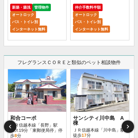
5
新築・築浅
管理物件
仲介手数料半額
オートロック
オートロック
バス・トイレ別
バス・トイレ別
インターネット無料
インターネット無料
フレグランスＣＯＲＥと類似のペット相談物件
和合コーポ
サンシティ川中島 A
棟
ＪＲ信越本線「長野」駅
ＪＲ信越本線「川中島」駅
バス19分「東郵便局停」停
徒歩
17
分
歩
8
分