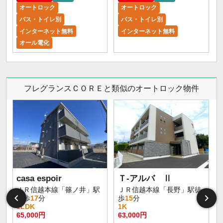
オートロック
オートロック
バス・トイレ別
バス・トイレ別
インターネット無料
インターネット無料
オール電化
フレグランスＣＯＲＥと類似のオートロック物件
casa espoir
Ｔ-アルバ Ⅱ
ＪＲ信越本線「篠ノ井」駅
ＪＲ信越本線「長野」駅徒
徒歩
17
分
歩
15
分
1LDK
1K
65,000円
63,000円