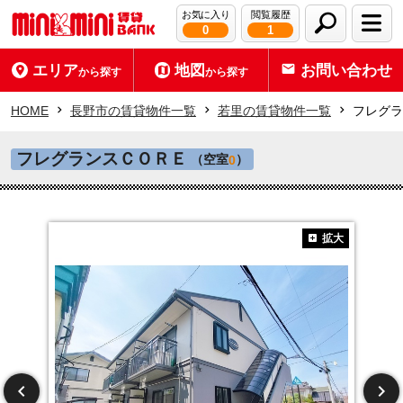
お気に入り
閲覧履歴
0
1
エリア
地図
お問い合わせ
から探す
から探す
HOME
長野市の賃貸物件一覧
若里の賃貸物件一覧
フレグラ
フレグランスＣＯＲＥ
（空室
）
0
拡大