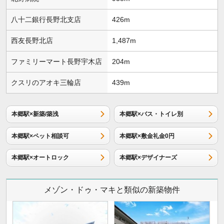
八十二銀行長野北支店
426m
西友長野北店
1,487m
ファミリーマート長野宇木店
204m
クスリのアオキ三輪店
439m
本郷駅×新築/築浅
本郷駅×バス・トイレ別
本郷駅×ペット相談可
本郷駅×敷金礼金0円
本郷駅×オートロック
本郷駅×デザイナーズ
メゾン・ドゥ・マキと類似の新築物件