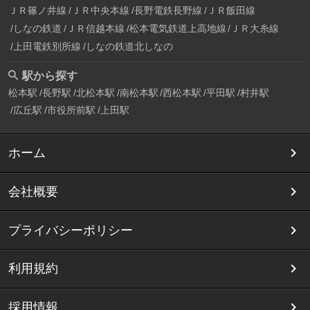
ＪＲ篠ノ井線
ＪＲ中央本線
長野電鉄長野線
ＪＲ飯田線
しなの鉄道
ＪＲ信越本線
松本電気鉄道上高地線
ＪＲ大糸線
上田電鉄別所線
しなの鉄道北しなの
駅から探す
松本駅
長野駅
北松本駅
南松本駅
西松本駅
平田駅
村井駅
広丘駅
市役所前駅
上田駅
ホーム
会社概要
プライバシーポリシー
利用規約
採用情報