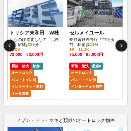
トリシア東和田 W棟
セルメイユール
しなの鉄道北しなの「北長
長野電鉄長野線「市役所
野」駅徒歩
26
分
前」駅徒歩
11
分
1LDK
1K - 1LDK
1
79,000 - 83,000円
75,000 - 85,000円
6
新築・築浅
敷金0
新築・築浅
敷金0
オートロック
オートロック
バス・トイレ別
バス・トイレ別
インターネット無料
インターネット無料
オール電化
メゾン・ドゥ・マキと類似のオートロック物件