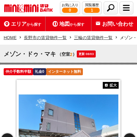
お気に入り
閲覧履歴
0
1
エリア
地図
お問い合わせ
から探す
から探す
HOME
長野市の賃貸物件一覧
三輪の賃貸物件一覧
メゾン・
メゾン・ドゥ・マキ
（空室
）
2
更新 08/03
仲介手数料半額
礼金0
インターネット無料
拡大