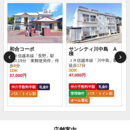
和合コーポ
サンシティ川中島 A
棟
ＪＲ信越本線「長野」駅
ＪＲ信越本線「川中島」駅
バス19分「東郵便局停」停
徒歩
17
分
歩
8
分
3DK
1DK
47,000円
37,000円
仲介手数料半額
礼金0
仲介手数料半額
礼金0
管理物件
バス・トイレ別
バス・トイレ別
オール電化
店舗案内