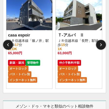
casa espoir
Ｔ-アルバ Ⅱ
ＪＲ信越本線「篠ノ井」駅
ＪＲ信越本線「長野」駅徒
徒歩
17
分
歩
15
分
1LDK
1K
65,000円
63,000円
5
新築・築浅
管理物件
仲介手数料半額
オートロック
オートロック
バス・トイレ別
バス・トイレ別
インターネット無料
インターネット無料
メゾン・ドゥ・マキと類似のペット相談物件