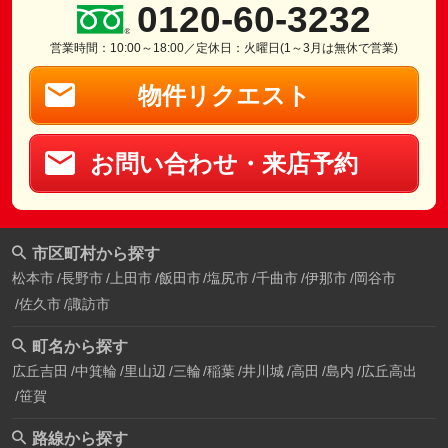
0120-60-3232
営業時間：10:00～18:00／定休日：火曜日(1～3月は無休で営業)
物件リクエスト
お問い合わせ・来店予約
市区町村から探す
松本市
長野市
上田市
飯田市
塩尻市
千曲市
伊那市
岡谷市
佐久市
諏訪市
町名から探す
広丘吉田
中箕輪
里山辺
三輪
稲葉
井川城
高田
島内
広丘高出
笹賀
路線から探す