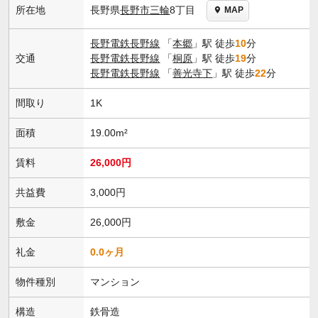
長野県
長野市
三輪
8丁目
所在地
MAP
長野電鉄長野線
「
本郷
」駅 徒歩
10
分
交通
長野電鉄長野線
「
桐原
」駅 徒歩
19
分
長野電鉄長野線
「
善光寺下
」駅 徒歩
22
分
間取り
1K
面積
19.00m²
賃料
26,000円
共益費
3,000円
敷金
26,000円
礼金
0.0ヶ月
物件種別
マンション
構造
鉄骨造