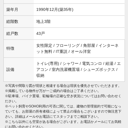
築年月
1990年12月(築35年)
総階数
地上3階
総戸数
43戸
女性限定 / フローリング / 角部屋 / インターネ
特徴
ット無料 / IT重説 / オール洋室
トイレ(専用) / シャワー / 電気コンロ / 給湯 / エ
設備
アコン / 室内洗濯機置場 / シューズボックス /
収納
※写真や間取り図が現状と相違する場合は現状を優先させていただきます。
※掲載している物件が万が一ご成約の場合はご了承ください。
※駐車場、バイク置場、駐輪場の正確な空き状況についてはお問い合わせく
ださい。
※ペット飼育やSOHO利用の可否に関しては、建物の管理規約で可能になっ
ていても、お部屋の所有者様によって禁止の場合もございますので御注意下
さい。詳細はメールやお電話にてスタッフまでご相談下さい。
※こちら以外にも空室がある場合がございます。お電話かメールにてお気軽
にお問い合わせください。