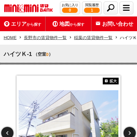
お気に入り
閲覧履歴
0
1
エリア
地図
お問い合わせ
から探す
から探す
HOME
長野市の賃貸物件一覧
稲葉の賃貸物件一覧
ハイツＫ
ハイツＫ-1
（空室
）
0
拡大