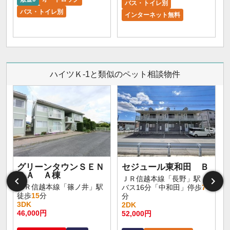
バス・トイレ別
バス・トイレ別
インターネット無料
ハイツＫ-1と類似のペット相談物件
グリーンタウンＳＥＮ
セジュール東和田 Ｂ
ＤＡ Ａ棟
ＪＲ信越本線「長野」駅
ＪＲ信越本線「篠ノ井」駅
バス16分「中和田」停歩
7
徒歩
15
分
分
3DK
2DK
46,000円
52,000円