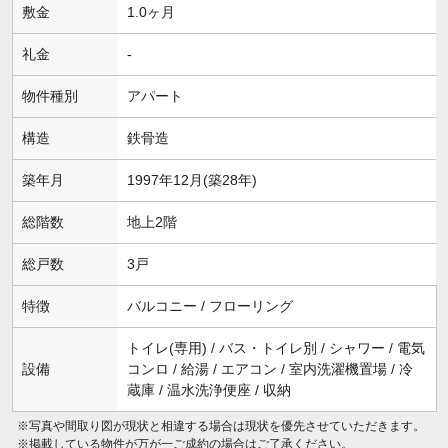
敷金
1.0ヶ月
礼金
-
物件種別
アパート
構造
鉄骨造
築年月
1997年12月(築28年)
総階数
地上2階
総戸数
3戸
特徴
バルコニー / フローリング
トイレ(専用) / バス・トイレ別 / シャワー / 電気
設備
コンロ / 給湯 / エアコン / 室内洗濯機置場 / 冷
蔵庫 / 温水洗浄便座 / 収納
※写真や間取り図が現状と相違する場合は現状を優先させていただきます。
※掲載している物件が万が一ご成約の場合はご了承ください。