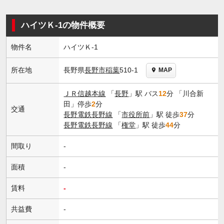
ハイツＫ-1の物件概要
物件名
ハイツＫ-1
長野県
長野市
稲葉
510-1
所在地
MAP
ＪＲ信越本線
「
長野
」駅 バス
12
分 「川合新
田」停歩
2
分
交通
長野電鉄長野線
「
市役所前
」駅 徒歩
37
分
長野電鉄長野線
「
権堂
」駅 徒歩
44
分
間取り
-
面積
-
賃料
-
共益費
-