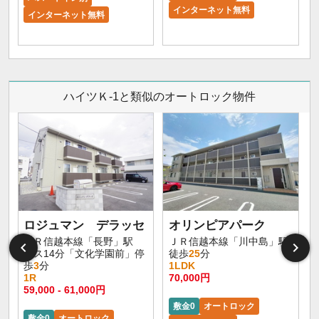
インターネット無料
インターネット無料
ハイツＫ-1と類似のオートロック物件
ロジュマン デラッセ
オリンピアパーク
ＪＲ信越本線「長野」駅
ＪＲ信越本線「川中島」駅
バス14分「文化学園前」停
徒歩
25
分
歩
3
分
1LDK
1R
70,000円
59,000 - 61,000円
敷金0
オートロック
敷金0
オートロック