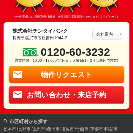
※仲介(2026.1)、管理(2026.8)発表 全国賃貸住宅新聞調べ（チンタイバンクグループ）
株式会社チンタイバンク
会社案内
長野県塩尻市広丘吉田1044-2
0120-60-3232
営業時間：10:00～18:00／定休日：火曜日(1～3月は無休で営業)
物件リクエスト
お問い合わせ・来店予約
市区町村から探す
松本市
長野市
上田市
飯田市
塩尻市
千曲市
伊那市
岡谷市