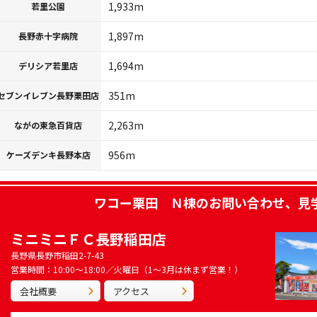
1,933m
若里公園
1,897m
長野赤十字病院
1,694m
デリシア若里店
351m
セブンイレブン長野栗田店
2,263m
ながの東急百貨店
956m
ケーズデンキ長野本店
ワコー栗田 Ｎ棟
のお問い合わせ、見
ミニミニＦＣ長野稲田店
長野県長野市稲田2-7-43
営業時間：10:00～18:00／火曜日（1～3月は休まず営業！）
会社概要
アクセス