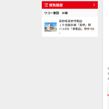
閲覧履歴
ワコー栗田 Ｎ棟
長野県長野市栗田
ＪＲ信越本線「長野」駅
バス8分「東栗田」停歩
4
分
-