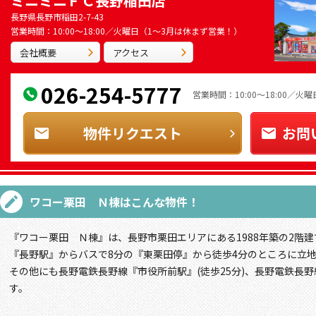
ミニミニＦＣ長野稲田店
長野県長野市稲田2-7-43
営業時間：10:00～18:00／火曜日（1～3月は休まず営業！）
会社概要
アクセス
026-254-5777
営業時間：10:00～18:00／
物件リクエスト
お問
ワコー栗田 Ｎ棟
はこんな物件！
『ワコー栗田 Ｎ棟』は、長野市栗田エリアにある1988年築の2階建
『長野駅』からバスで8分の『東栗田停』から徒歩4分のところに立
その他にも長野電鉄長野線『市役所前駅』(徒歩25分)、長野電鉄長野
す。