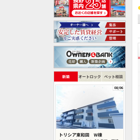
新築
オートロック
ペット相談
08/06
トリシア東和田 W棟