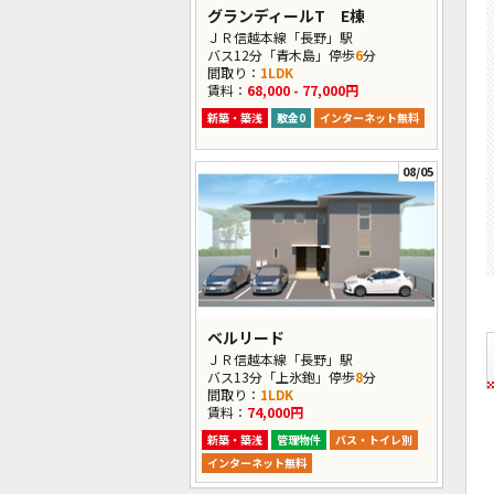
グランディールT E棟
ＪＲ信越本線「長野」駅
バス12分「青木島」停歩
6
分
間取り：
1LDK
賃料：
68,000 - 77,000円
新築・築浅
敷金0
インターネット無料
08/05
ベルリード
ＪＲ信越本線「長野」駅
バス13分「上氷鉋」停歩
8
分
間取り：
1LDK
賃料：
74,000円
新築・築浅
管理物件
バス・トイレ別
インターネット無料