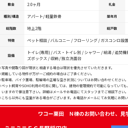
2.0ヶ月
敷金
礼金
アパート/ 軽量鉄骨
種別/構造
築年月
地上2階
総階数
総戸数
ペット相談 / バルコニー / フローリング / ガスコンロ設置可
特徴
トイレ(専用) / バス・トイレ別 / シャワー / 給湯 / 追焚機
設備
ズボックス / 収納 / 独立洗面台
※写真や間取り図が現状と相違する場合は現状を優先させていただきます。
※掲載している物件が万が一ご成約の場合はご了承ください。
※駐車場、バイク置場、駐輪場の正確な空き状況についてはお問い合わせください
※ペット飼育やSOHO利用の可否に関しては、建物の管理規約で可能になっていて
いますので御注意下さい。詳細はメールやお電話にてスタッフまでご相談下さい
※こちら以外にも空室がある場合がございます。お電話かメールにてお気軽にお問
ワコー栗田 Ｎ棟
のお問い合わせ、見