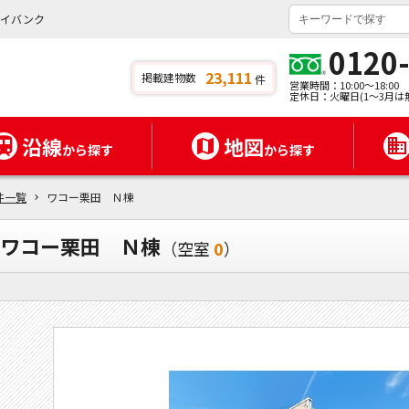
タイバンク
0120
23,111
掲載建物数
件
営業時間：10:00～18:00
定休日：火曜日(1～3月は
沿線
地図
から探す
から探す
件一覧
ワコー栗田 Ｎ棟
ワコー栗田 Ｎ棟
（空室
0
）