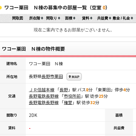
ワコー栗田 Ｎ棟の募集中の部屋一覧（空室
0
）
間取図
所在階
間取り
面積
賃料
共益費
敷金 / 礼金
現在ご案内できるお部屋がございません。
ワコー栗田 Ｎ棟の物件概要
ワコー栗田 Ｎ棟
建物名
長野県
長野市
栗田
所在地
MAP
ＪＲ信越本線
「
長野
」駅 バス
8
分 「東栗田」停歩
4
分
長野電鉄長野線
「
市役所前
」駅 徒歩
25
分
交通
長野電鉄長野線
「
権堂
」駅 徒歩
32
分
2DK
間取り
面積
-
賃料
共益費