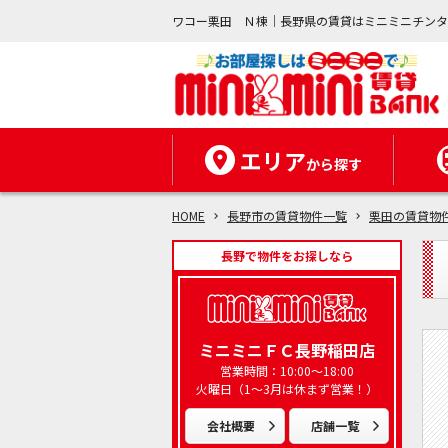
ワコー栗田 Ｎ棟｜長野県の賃貸はミニミニチン
エリア
から探す
HOME
長野市の賃貸物件一覧
栗田の賃貸物
長野で物件をお探しなら
ミニミニＦＣ長野稲田店
営業時間：10:00～18:00
火曜日（1～3月は休まず営業！）
会社概要
店舗一覧