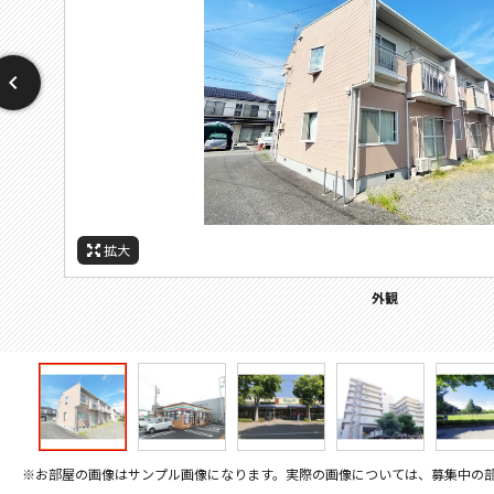
拡大
拡大
拡大
拡大
拡大
拡大
拡大
周辺施設：コンビニ
周辺施設：スーパー
周辺施設：郵便局
周辺施設：病院
周辺施設：公園
外観
※お部屋の画像はサンプル画像になります。実際の画像については、募集中の