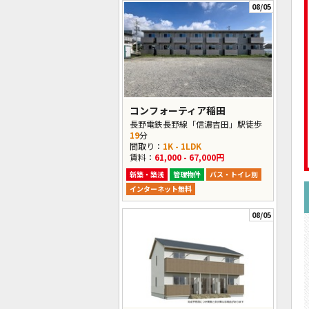
08/05
コンフォーティア稲田
長野電鉄長野線「信濃吉田」駅徒歩
19
分
間取り：
1K - 1LDK
賃料：
61,000 - 67,000円
新築・築浅
管理物件
バス・トイレ別
インターネット無料
08/05