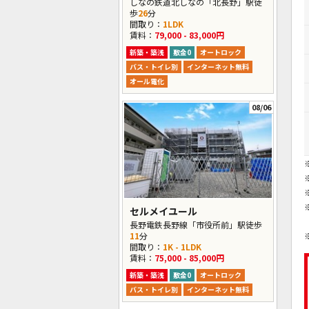
しなの鉄道北しなの「北長野」駅徒
歩
26
分
間取り：
1LDK
賃料：
79,000 - 83,000円
新築・築浅
敷金0
オートロック
バス・トイレ別
インターネット無料
オール電化
08/06
セルメイユール
長野電鉄長野線「市役所前」駅徒歩
11
分
間取り：
1K - 1LDK
賃料：
75,000 - 85,000円
新築・築浅
敷金0
オートロック
バス・トイレ別
インターネット無料