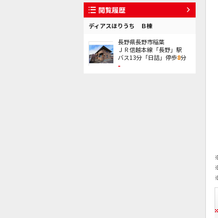
閲覧履歴
ディアスほりうち Ｂ棟
長野県長野市稲葉
ＪＲ信越本線「長野」駅
バス13分「日詰」停歩
8
分
-