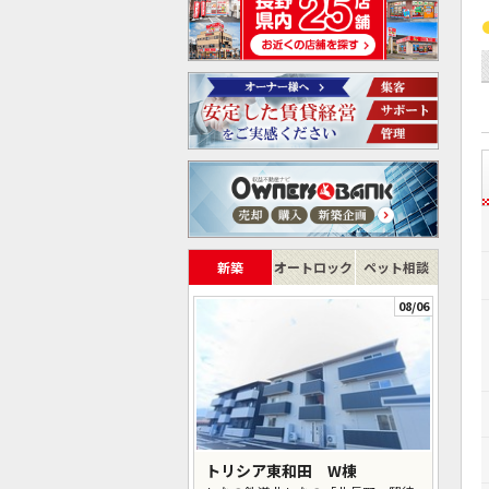
新築
オートロック
ペット相談
08/06
トリシア東和田 W棟