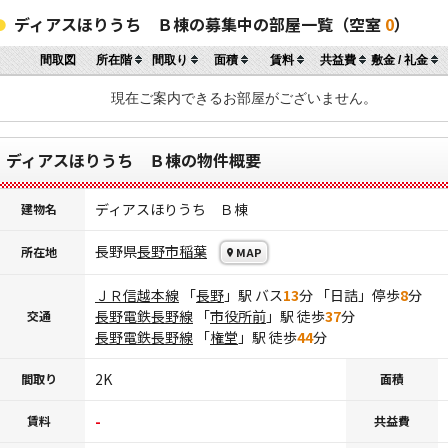
ディアスほりうち Ｂ棟の募集中の部屋一覧（空室
0
）
間取図
所在階
間取り
面積
賃料
共益費
敷金 / 礼金
現在ご案内できるお部屋がございません。
ディアスほりうち Ｂ棟の物件概要
ディアスほりうち Ｂ棟
建物名
長野県
長野市
稲葉
所在地
MAP
ＪＲ信越本線
「
長野
」駅 バス
13
分 「日詰」停歩
8
分
長野電鉄長野線
「
市役所前
」駅 徒歩
37
分
交通
長野電鉄長野線
「
権堂
」駅 徒歩
44
分
2K
間取り
面積
-
賃料
共益費