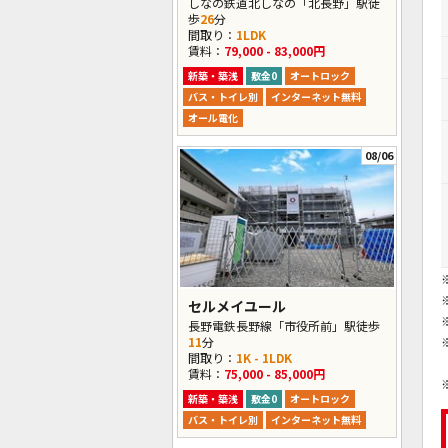
しなの鉄道北しなの「北長野」駅徒
歩
26
分
間取り：
1LDK
賃料：
79,000 - 83,000円
新築・築浅
敷金0
オートロック
バス・トイレ別
インターネット無料
オール電化
08/06
セルメイユール
長野電鉄長野線「市役所前」駅徒歩
11
分
間取り：
1K - 1LDK
賃料：
75,000 - 85,000円
新築・築浅
敷金0
オートロック
バス・トイレ別
インターネット無料