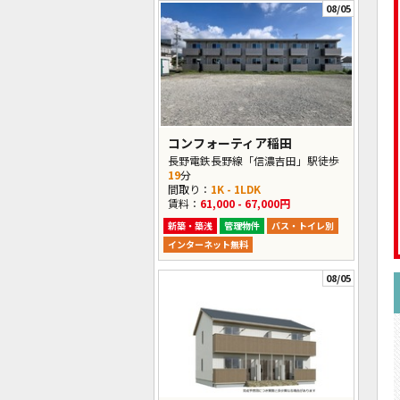
08/05
コンフォーティア稲田
長野電鉄長野線「信濃吉田」駅徒歩
19
分
間取り：
1K - 1LDK
賃料：
61,000 - 67,000円
新築・築浅
管理物件
バス・トイレ別
インターネット無料
08/05