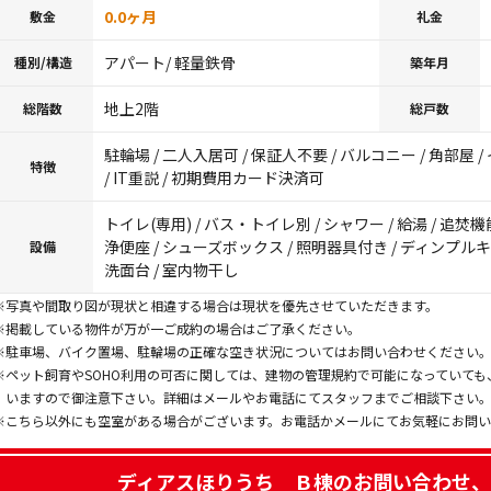
0.0ヶ月
敷金
礼金
アパート/ 軽量鉄骨
種別/構造
築年月
地上2階
総階数
総戸数
駐輪場 / 二人入居可 / 保証人不要 / バルコニー / 角部屋
特徴
/ IT重説 / 初期費用カード決済可
トイレ(専用) / バス・トイレ別 / シャワー / 給湯 / 追焚機
浄便座 / シューズボックス / 照明器具付き / ディンプルキー
設備
洗面台 / 室内物干し
※写真や間取り図が現状と相違する場合は現状を優先させていただきます。
※掲載している物件が万が一ご成約の場合はご了承ください。
※駐車場、バイク置場、駐輪場の正確な空き状況についてはお問い合わせください
※ペット飼育やSOHO利用の可否に関しては、建物の管理規約で可能になっていて
いますので御注意下さい。詳細はメールやお電話にてスタッフまでご相談下さい
※こちら以外にも空室がある場合がございます。お電話かメールにてお気軽にお問
ディアスほりうち Ｂ棟
のお問い合わせ、