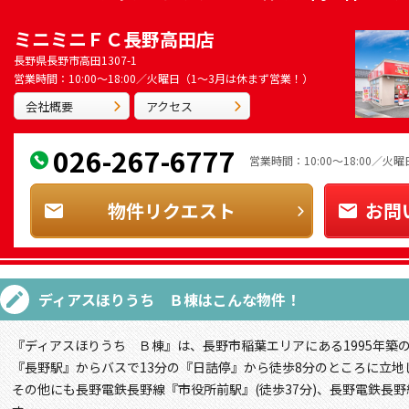
ミニミニＦＣ長野高田店
長野県長野市高田1307-1
営業時間：10:00～18:00／火曜日（1～3月は休まず営業！）
会社概要
アクセス
026-267-6777
営業時間：10:00～18:00／
物件リクエスト
お問
ディアスほりうち Ｂ棟
はこんな物件！
『ディアスほりうち Ｂ棟』は、長野市稲葉エリアにある1995年築
『長野駅』からバスで13分の『日詰停』から徒歩8分のところに立地
その他にも長野電鉄長野線『市役所前駅』(徒歩37分)、長野電鉄長野