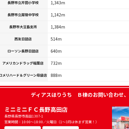
1,343m
長野市立芹田小学校
1,142m
長野市立犀陵中学校
1,384m
長野市大豆島支所
514m
西友日詰店
640m
ローソン長野日詰店
732m
アメリカンドラッグ稲葉店
888m
コメリハード＆グリーン母袋店
ディアスほりうち Ｂ棟
のお問い合わせ、
ミニミニＦＣ長野高田店
長野県長野市高田1307-1
営業時間：10:00～18:00／火曜日（1～3月は休まず営業！）