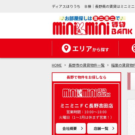
ディアスほりうち Ｂ棟｜長野県の賃貸はミニミニ
エリア
から探す
HOME
長野市の賃貸物件一覧
稲葉の賃貸物
長野で物件をお探しなら
ミニミニＦＣ長野高田店
営業時間：10:00～18:00
火曜日（1～3月は休まず営業！）
会社概要
店舗一覧