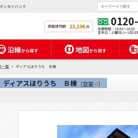
チンタイバンク
0120
23,106
掲載建物数
件
営業時間：10:00～18:00
定休日：火曜日(1～3月は
沿線
地図
から探す
から探す
件一覧
ディアスほりうち Ｂ棟
ディアスほりうち Ｂ棟
（空室
0
）