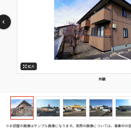
拡大
拡大
拡大
拡大
拡大
拡大
拡大
周辺施設：中学校
周辺施設：ホームセンター
周辺施設：ドラックストア
周辺施設：コンビニ
周辺施設：スーパー
外観
学区はご確認ください
※お部屋の画像はサンプル画像になります。実際の画像については、募集中の