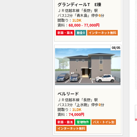
グランディールT E棟
ＪＲ信越本線「長野」駅
バス12分「青木島」停歩
6
分
間取り：
1LDK
賃料：
68,000 - 77,000円
新築・築浅
敷金0
インターネット無料
08/05
ベルリード
ＪＲ信越本線「長野」駅
バス13分「上氷鉋」停歩
8
分
間取り：
1LDK
賃料：
74,000円
新築・築浅
管理物件
バス・トイレ別
インターネット無料