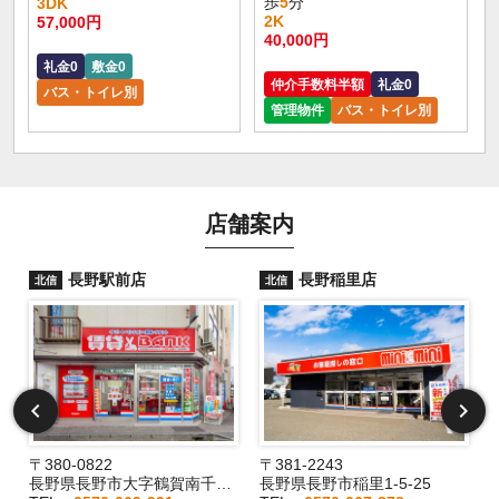
歩
5
分
3DK
2K
57,000円
40,000円
礼金0
敷金0
仲介手数料半額
礼金0
バス・トイレ別
管理物件
バス・トイレ別
店舗案内
長野駅前店
長野稲里店
北信
北信
〒380-0822
〒381-2243
長野県長野市大字鶴賀南千歳町826
長野県長野市稲里1-5-25