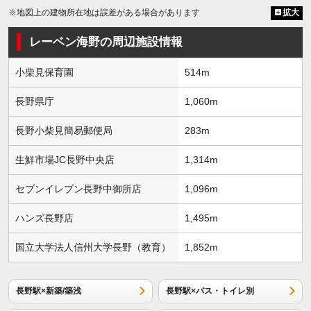
※地図上の建物所在地は誤差がある場合があります
拡大
レーベン海野の周辺施設情報
小柴見保育園
514m
長野県庁
1,060m
長野小柴見簡易郵便局
283m
生鮮市場JC長野中央店
1,314m
セブンイレブン長野中御所店
1,096m
ハンズ長野店
1,495m
国立大学法人信州大学長野（教育）
1,852m
長野駅×新築/築浅
長野駅×バス・トイレ別