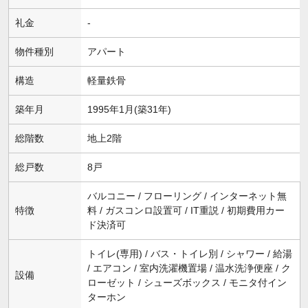
礼金
-
物件種別
アパート
構造
軽量鉄骨
築年月
1995年1月(築31年)
総階数
地上2階
総戸数
8戸
バルコニー / フローリング / インターネット無
特徴
料 / ガスコンロ設置可 / IT重説 / 初期費用カー
ド決済可
トイレ(専用) / バス・トイレ別 / シャワー / 給湯
/ エアコン / 室内洗濯機置場 / 温水洗浄便座 / ク
設備
ローゼット / シューズボックス / モニタ付イン
ターホン