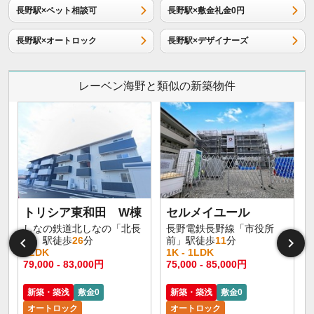
長野駅×ペット相談可
長野駅×敷金礼金0円
長野駅×オートロック
長野駅×デザイナーズ
レーベン海野と類似の新築物件
トリシア東和田 W棟
セルメイユール
しなの鉄道北しなの「北長
長野電鉄長野線「市役所
野」駅徒歩
26
分
前」駅徒歩
11
分
1LDK
1K - 1LDK
1
79,000 - 83,000円
75,000 - 85,000円
6
新築・築浅
敷金0
新築・築浅
敷金0
オートロック
オートロック