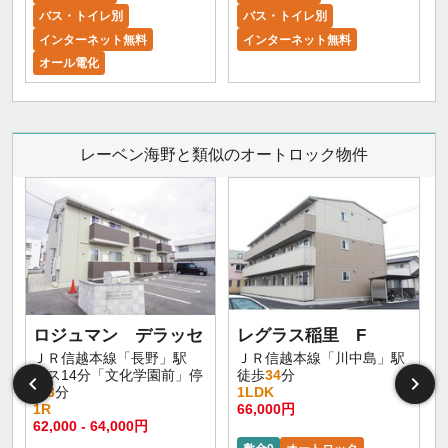
バス・トイレ別
バス・トイレ別
インターネット無料
インターネット無料
オール電化
レーベン海野と類似のオートロック物件
ロジュマン デラッセ
レグラス稲里 F
ＪＲ信越本線「長野」駅
ＪＲ信越本線「川中島」駅
バス14分「文化学園前」停
徒歩
34
分
歩
3
分
1LDK
1R
66,000円
62,000 - 64,000円