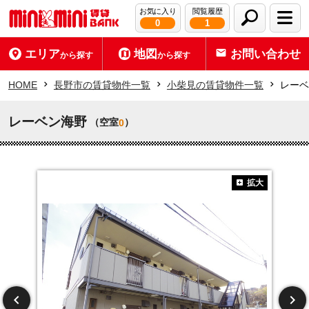
お気に入り
閲覧履歴
0
1
エリア
地図
お問い合わせ
から探す
から探す
HOME
長野市の賃貸物件一覧
小柴見の賃貸物件一覧
レーベ
レーベン海野
（空室
）
0
拡大