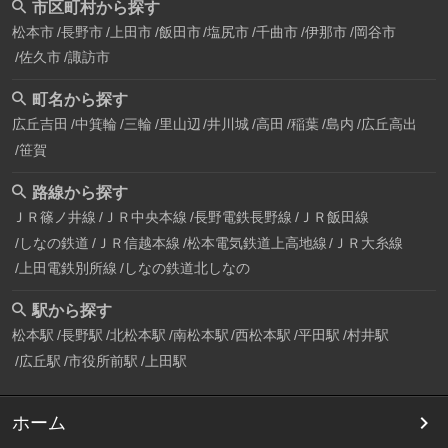
市区町村から探す
松本市
長野市
上田市
飯田市
塩尻市
千曲市
伊那市
岡谷市
佐久市
諏訪市
町名から探す
広丘吉田
中箕輪
三輪
里山辺
井川城
高田
稲葉
島内
広丘高出
笹賀
路線から探す
ＪＲ篠ノ井線
ＪＲ中央本線
長野電鉄長野線
ＪＲ飯田線
しなの鉄道
ＪＲ信越本線
松本電気鉄道上高地線
ＪＲ大糸線
上田電鉄別所線
しなの鉄道北しなの
駅から探す
松本駅
長野駅
北松本駅
南松本駅
西松本駅
平田駅
村井駅
広丘駅
市役所前駅
上田駅
ホーム