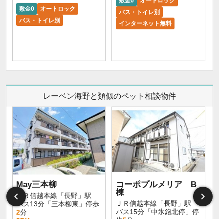
敷金0
オートロック
敷金0
オートロック
バス・トイレ別
バス・トイレ別
インターネット無料
レーベン海野と類似のペット相談物件
May三本柳
コーポプルメリア B
棟
ＪＲ信越本線「長野」駅
ＪＲ信越本線「長野」駅
バス13分「三本柳東」停歩
バス15分「中氷鉋北停」停
2
分