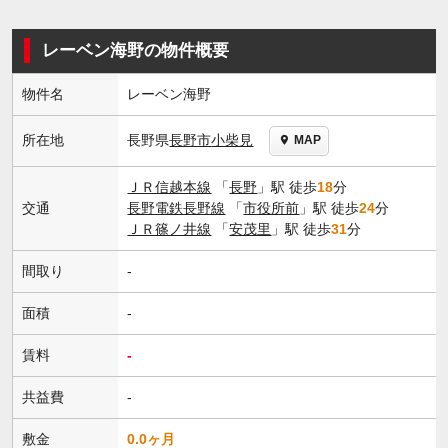
レーベン海野の物件概要
物件名
レーベン海野
長野県
長野市
小柴見
所在地
MAP
ＪＲ信越本線
「
長野
」駅 徒歩
18
分
交通
長野電鉄長野線
「
市役所前
」駅 徒歩
24
分
ＪＲ篠ノ井線
「
安茂里
」駅 徒歩
31
分
間取り
-
面積
-
賃料
-
共益費
-
敷金
0.0ヶ月