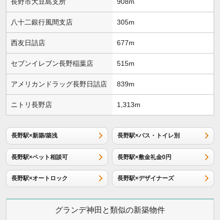
長野市大豆島支所
908m
八十二銀行風間支店
305m
西友日詰店
677m
セブンイレブン長野稲葉店
515m
アメリカンドラッグ長野日詰店
839m
ニトリ長野店
1,313m
長野駅×新築/築浅
長野駅×バス・トイレ別
長野駅×ペット相談可
長野駅×敷金礼金0円
長野駅×オートロック
長野駅×デザイナーズ
グランデ神田と類似の新築物件