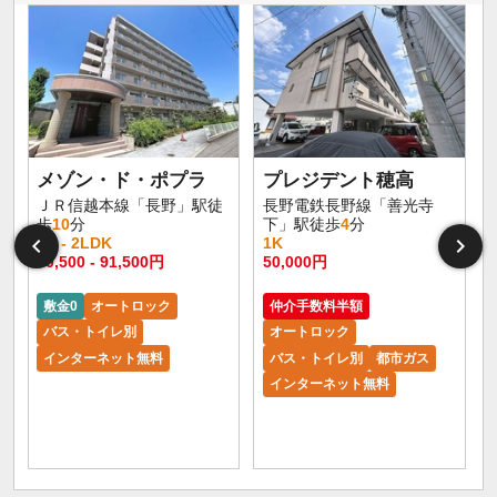
メゾン・ド・ポプラ
プレジデント穂高
ＪＲ信越本線「長野」駅徒
長野電鉄長野線「善光寺
歩
10
分
下」駅徒歩
4
分
1R - 2LDK
1K
60,500 - 91,500円
50,000円
敷金0
オートロック
仲介手数料半額
バス・トイレ別
オートロック
インターネット無料
バス・トイレ別
都市ガス
インターネット無料