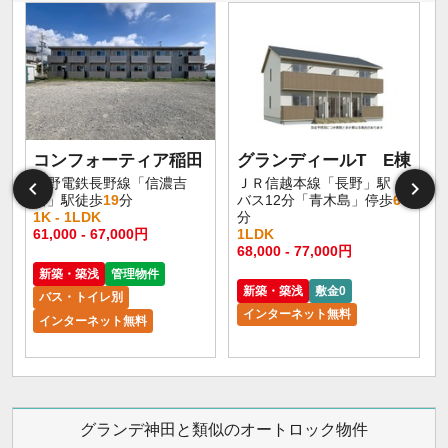
コンフォーティア稲田
グランディールT E棟
長野電鉄長野線「信濃吉
ＪＲ信越本線「長野」駅
田」駅徒歩
19
分
バス12分「青木島」停歩
6
1K - 1LDK
分
61,000 - 67,000円
1LDK
68,000 - 77,000円
新築・築浅
管理物件
新築・築浅
敷金0
バス・トイレ別
インターネット無料
インターネット無料
グランデ神田と類似のオートロック物件