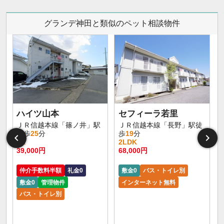
グランデ神田と類似のペット相談物件
ハイツ山本
セフィーラ若里
ＪＲ信越本線「篠ノ井」駅
ＪＲ信越本線「長野」駅徒
徒歩
25
分
歩
19
分
3K
2LDK
39,000円
68,000円
仲介手数料半額
礼金0
敷金0
バス・トイレ別
敷金0
管理物件
インターネット無料
バス・トイレ別