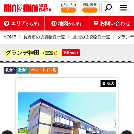
お気に入り
閲覧履歴
0
1
エリア
地図
お問い合わせ
から探す
から探す
HOME
長野市の賃貸物件一覧
風間の賃貸物件一覧
グランデ
グランデ神田
（空室
）
1
更新 08/05
礼金0
敷金0
バス・トイレ別
拡大