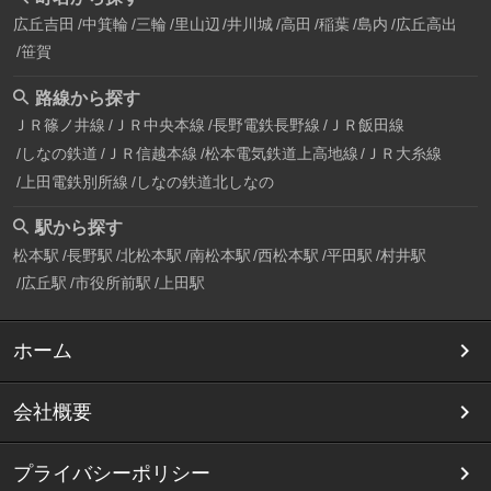
広丘吉田
中箕輪
三輪
里山辺
井川城
高田
稲葉
島内
広丘高出
笹賀
路線から探す
ＪＲ篠ノ井線
ＪＲ中央本線
長野電鉄長野線
ＪＲ飯田線
しなの鉄道
ＪＲ信越本線
松本電気鉄道上高地線
ＪＲ大糸線
上田電鉄別所線
しなの鉄道北しなの
駅から探す
松本駅
長野駅
北松本駅
南松本駅
西松本駅
平田駅
村井駅
広丘駅
市役所前駅
上田駅
ホーム
会社概要
プライバシーポリシー