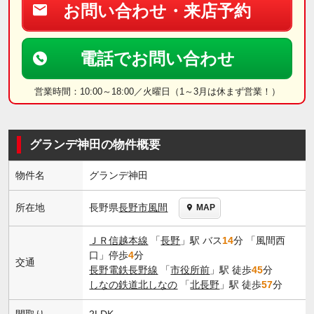
お問い合わせ・来店予約
電話でお問い合わせ
営業時間：10:00～18:00／火曜日（1～3月は休まず営業！）
グランデ神田の物件概要
物件名
グランデ神田
長野県
長野市
風間
所在地
MAP
ＪＲ信越本線
「
長野
」駅 バス
14
分 「風間西
口」停歩
4
分
交通
長野電鉄長野線
「
市役所前
」駅 徒歩
45
分
しなの鉄道北しなの
「
北長野
」駅 徒歩
57
分
間取り
2LDK