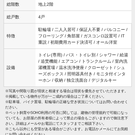
総階数
地上2階
総戸数
4戸
駐輪場 / 二人入居可 / 保証人不要 / バルコニー /
特徴
フローリング / 角部屋 / ガスコンロ設置可 / IT
重説 / 初期費用カード決済可 / オール洋室
トイレ(専用) / バス・トイレ別 / シャワー / 給湯
/ 追焚機能 / エアコン / トランクルーム / 室内洗
設備
濯機置場 / 温水洗浄便座 / クローゼット / シュ
ーズボックス / 照明器具付き / モニタ付インタ
ーホン / 収納 / 独立洗面台 / デジタルキー
※写真や間取り図が現状と相違する場合は現状を優先させていただきます。
※掲載している物件が万が一ご成約の場合はご了承ください。
※駐車場、バイク置場、駐輪場の正確な空き状況についてはお問い合わせく
ださい。
※ペット飼育やSOHO利用の可否に関しては、建物の管理規約で可能になっ
ていても、お部屋の所有者様によって禁止の場合もございますので御注意下
さい。詳細はメールやお電話にてスタッフまでご相談下さい。
※こちら以外にも空室がある場合がございます。お電話かメールにてお気軽
にお問い合わせください。