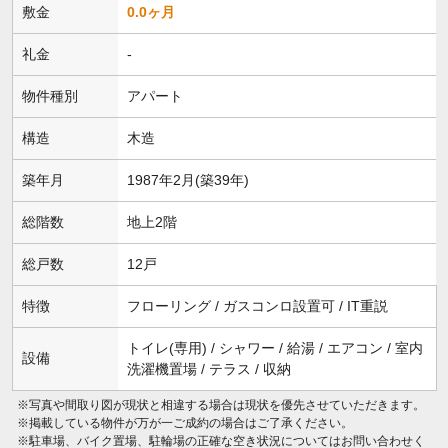
敷金
0.0ヶ月
礼金
-
物件種別
アパート
構造
木造
築年月
1987年2月(築39年)
総階数
地上2階
総戸数
12戸
特徴
フローリング / ガスコンロ設置可 / IT重説
トイレ(専用) / シャワー / 給湯 / エアコン / 室内
設備
洗濯機置場 / テラス / 収納
※写真や間取り図が現状と相違する場合は現状を優先させていただきます。
※掲載している物件が万が一ご成約の場合はご了承ください。
※駐車場、バイク置場、駐輪場の正確な空き状況についてはお問い合わせく