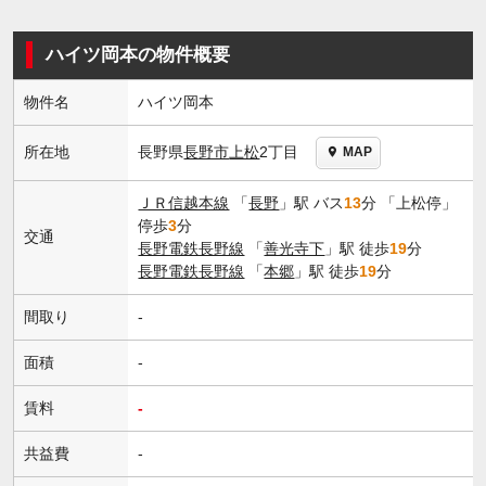
ハイツ岡本の物件概要
物件名
ハイツ岡本
長野県
長野市
上松
2丁目
所在地
MAP
ＪＲ信越本線
「
長野
」駅 バス
13
分 「上松停」
停歩
3
分
交通
長野電鉄長野線
「
善光寺下
」駅 徒歩
19
分
長野電鉄長野線
「
本郷
」駅 徒歩
19
分
間取り
-
面積
-
賃料
-
共益費
-