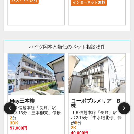
バス・トイレ別
インターネット無料
ハイツ岡本と類似のペット相談物件
May三本柳
コーポプルメリア B
棟
ＪＲ信越本線「長野」駅
ＪＲ信越本線「長野」駅
バス13分「三本柳東」停歩
バス15分「中氷鉋北停」停
2
分
歩
5
分
3DK
2K
57,000円
40,000円