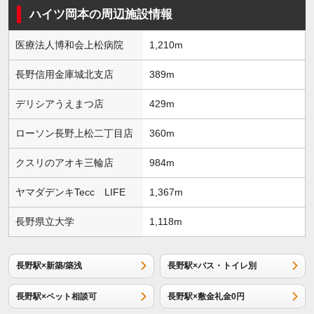
ハイツ岡本の周辺施設情報
医療法人博和会上松病院
1,210m
長野信用金庫城北支店
389m
デリシアうえまつ店
429m
ローソン長野上松二丁目店
360m
クスリのアオキ三輪店
984m
ヤマダデンキTecc LIFE
1,367m
長野県立大学
1,118m
長野駅×新築/築浅
長野駅×バス・トイレ別
長野駅×ペット相談可
長野駅×敷金礼金0円