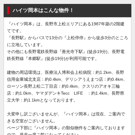
ハイツ岡本はこんな物件！
『ハイツ岡本』は、長野市上松エリアにある1987年築の2階建
てです。
『長野駅』からバスで13分の『上松停停』から徒歩3分のところ
に立地しています。
その他にも長野電鉄長野線『善光寺下駅』(徒歩19分)、長野電
鉄長野線『本郷駅』(徒歩19分)が利用可能です。
建物の周辺環境は、医療法人博和会上松病院：約1.2km、長野
信用金庫城北支店：約0.4km、デリシアうえまつ店：約0.4km、
ローソン長野上松二丁目店：約0.4km、クスリのアオキ三輪
店：約1.0km、ヤマダデンキTecc LIFE ：約1.4km、長野県
立大学：約1.1kmとなっております。
大変申し訳ございませんが、『ハイツ岡本』は現在、ご案内で
きる空室がございません。
ページ下部に『ハイツ岡本』の類似物件をご案内しております
ので、是非一度ご覧になってください。