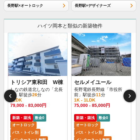
長野駅×オートロック
長野駅×デザイナーズ
ハイツ岡本と類似の新築物件
トリシア東和田 W棟
セルメイユール
しなの鉄道北しなの「北長
長野電鉄長野線「市役所
野」駅徒歩
26
分
前」駅徒歩
11
分
1LDK
1K - 1LDK
1
79,000 - 83,000円
75,000 - 85,000円
6
新築・築浅
敷金0
新築・築浅
敷金0
オートロック
オートロック
バス・トイレ別
バス・トイレ別
インターネット無料
インターネット無料