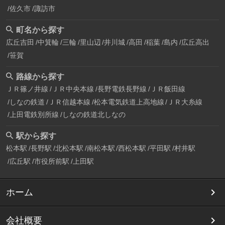
佐久市
諏訪市
町名から探す
広丘吉田
中箕輪
三輪
里山辺
井川城
高田
稲葉
島内
広丘高出
笹賀
路線から探す
ＪＲ篠ノ井線
ＪＲ中央本線
長野電鉄長野線
ＪＲ飯田線
しなの鉄道
ＪＲ信越本線
松本電気鉄道上高地線
ＪＲ大糸線
上田電鉄別所線
しなの鉄道北しなの
駅から探す
松本駅
長野駅
北松本駅
南松本駅
西松本駅
平田駅
村井駅
広丘駅
市役所前駅
上田駅
ホーム
会社概要