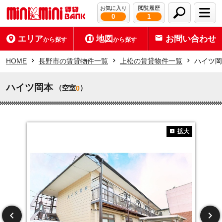
お気に入り
閲覧履歴
0
1
エリア
地図
お問い合わせ
から探す
から探す
HOME
長野市の賃貸物件一覧
上松の賃貸物件一覧
ハイツ岡
ハイツ岡本
（空室
）
0
拡大