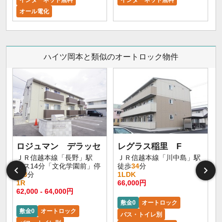
オール電化
ハイツ岡本と類似のオートロック物件
ロジュマン デラッセ
レグラス稲里 F
ＪＲ信越本線「長野」駅
ＪＲ信越本線「川中島」駅
バス14分「文化学園前」停
徒歩
34
分
歩
3
分
1LDK
1R
66,000円
62,000 - 64,000円
敷金0
オートロック
敷金0
オートロック
バス・トイレ別