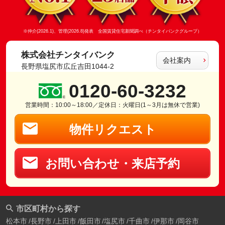
※仲介(2026.1)、管理(2026.8)発表 全国賃貸住宅新聞調べ（チンタイバンクグループ）
株式会社チンタイバンク
会社案内
長野県塩尻市広丘吉田1044-2
0120-60-3232
営業時間：10:00～18:00／定休日：火曜日(1～3月は無休で営業)
物件リクエスト
お問い合わせ・来店予約
市区町村から探す
松本市
長野市
上田市
飯田市
塩尻市
千曲市
伊那市
岡谷市