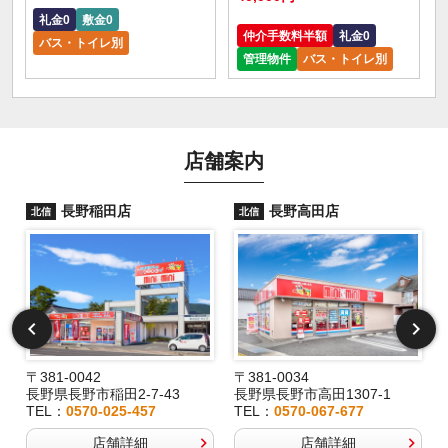
礼金0
敷金0
仲介手数料半額
礼金0
バス・トイレ別
管理物件
バス・トイレ別
店舗案内
長野稲田店
長野高田店
北信
北信
〒381-0042
〒381-0034
長野県長野市稲田2-7-43
長野県長野市高田1307-1
TEL：
0570-025-457
TEL：
0570-067-677
店舗詳細
店舗詳細