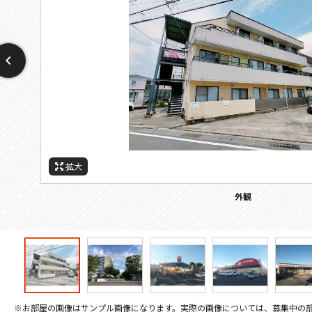
拡大
拡大
拡大
拡大
拡大
拡大
拡大
周辺施設：ホームセンター
周辺施設：ドラックストア
周辺施設：コンビニ
周辺施設：スーパー
周辺施設：郵便局
周辺施設：大学
外観
※お部屋の画像はサンプル画像になります。実際の画像については、募集中の