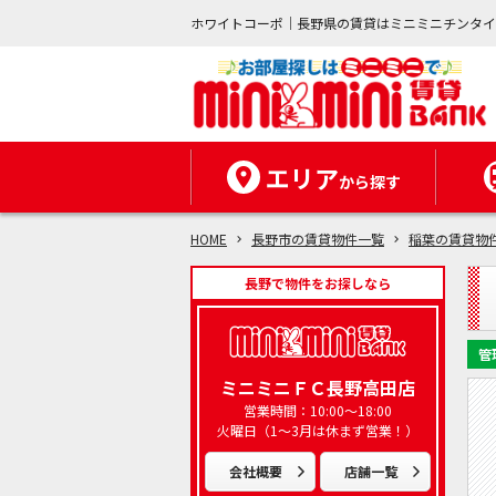
ホワイトコーポ｜長野県の賃貸はミニミニチンタ
エリア
から探す
HOME
長野市の賃貸物件一覧
稲葉の賃貸物
長野で物件をお探しなら
管
ミニミニＦＣ長野高田店
営業時間：10:00～18:00
火曜日（1～3月は休まず営業！）
会社概要
店舗一覧