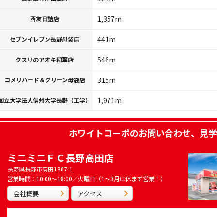
1,357m
西友日詰店
441m
セブンイレブン長野母袋店
546m
クスリのアオキ稲葉店
315m
コメリハード＆グリーン母袋店
1,971m
国立大学法人信州大学長野（工学）
ホワイトコーポ
のお問い合わせ、見学
ミニミニＦＣ長野高田店
長野県長野市高田1307-1
営業時間：10:00～18:00／火曜日（1～3月は休まず営業！）
会社概要
アクセス