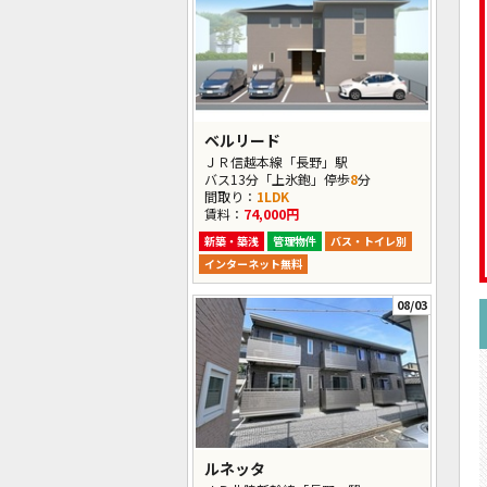
ベルリード
ＪＲ信越本線「長野」駅
バス13分「上氷鉋」停歩
8
分
間取り：
1LDK
賃料：
74,000円
新築・築浅
管理物件
バス・トイレ別
インターネット無料
08/03
ルネッタ