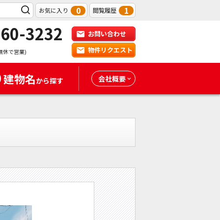
0
1
お気に入り
閲覧履歴
-60-3232
お問い合わせ
物件リクエスト
無休で営業)
建物名
会社概要
から探す