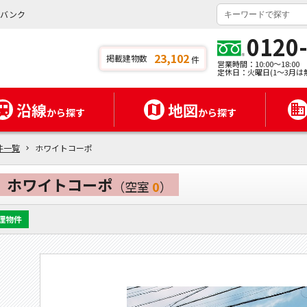
イバンク
0120
23,102
掲載建物数
件
営業時間：10:00～18:00
定休日：火曜日(1～3月は
沿線
地図
から探す
から探す
件一覧
ホワイトコーポ
ホワイトコーポ
（空室
0
）
理物件