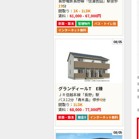
長野電鉄長野線「信濃吉田」駅徒歩
19
分
間取り：
1K - 1LDK
賃料：
61,000 - 67,000円
新築・築浅
管理物件
バス・トイレ別
インターネット無料
08/05
グランディールT E棟
ＪＲ信越本線「長野」駅
バス12分「青木島」停歩
6
分
間取り：
1LDK
賃料：
68,000 - 77,000円
新築・築浅
敷金0
インターネット無料
08/05