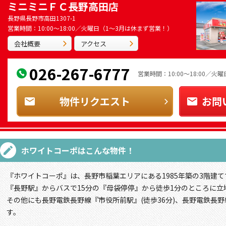
ミニミニＦＣ長野高田店
長野県長野市高田1307-1
営業時間：10:00～18:00／火曜日（1～3月は休まず営業！）
会社概要
アクセス
026-267-6777
営業時間：10:00～18:00／
物件リクエスト
お問
ホワイトコーポ
はこんな物件！
『ホワイトコーポ』は、長野市稲葉エリアにある1985年築の3階建て
『長野駅』からバスで15分の『母袋停停』から徒歩1分のところに立
その他にも長野電鉄長野線『市役所前駅』(徒歩36分)、長野電鉄長野
す。