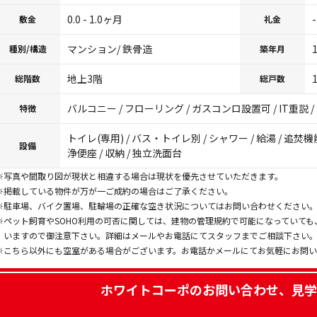
0.0 - 1.0ヶ月
-
敷金
礼金
マンション/ 鉄骨造
種別/構造
築年月
地上3階
総階数
総戸数
バルコニー / フローリング / ガスコンロ設置可 / IT重説 
特徴
トイレ(専用) / バス・トイレ別 / シャワー / 給湯 / 追焚機
設備
浄便座 / 収納 / 独立洗面台
※写真や間取り図が現状と相違する場合は現状を優先させていただきます。
※掲載している物件が万が一ご成約の場合はご了承ください。
※駐車場、バイク置場、駐輪場の正確な空き状況についてはお問い合わせください
※ペット飼育やSOHO利用の可否に関しては、建物の管理規約で可能になっていて
いますので御注意下さい。詳細はメールやお電話にてスタッフまでご相談下さい
※こちら以外にも空室がある場合がございます。お電話かメールにてお気軽にお問
ホワイトコーポ
のお問い合わせ、見学