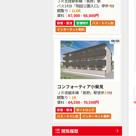
ＪＲ北陸新幹線「長野」駅
バス16分「和田公園入口」停歩
4
分
間取り：
1LDK
賃料：
67,000 - 68,000円
新築・築浅
管理物件
バス・トイレ別
インターネット無料
08/03
コンフォーティア小柴見
ＪＲ信越本線「長野」駅徒歩
19
分
間取り：
1K
賃料：
64,500 - 70,500円
新築・築浅
オートロック
バス・トイレ別
インターネット無料
閲覧履歴