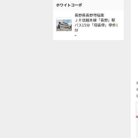
ホワイトコーポ
長野県長野市稲葉
ＪＲ信越本線「長野」駅
バス15分「母袋停」停歩
1
分
-