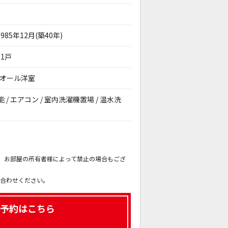
1985年12月(築40年)
11戸
/ オール洋室
能 / エアコン / 室内洗濯機置場 / 温水洗
。
も、お部屋の所有者様によって禁止の場合もござ
。
い合わせください。
予約はこちら