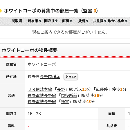
ホワイトコーポの募集中の部屋一覧（空室
0
）
間取図
所在階
間取り
面積
賃料
共益費
敷金 / 礼金
現在ご案内できるお部屋がございません。
ホワイトコーポの物件概要
ホワイトコーポ
建物名
長野県
長野市
稲葉
所在地
MAP
ＪＲ信越本線
「
長野
」駅 バス
15
分 「母袋停」停歩
1
分
長野電鉄長野線
「
市役所前
」駅 徒歩
36
分
交通
長野電鉄長野線
「
権堂
」駅 徒歩
43
分
1K - 2K
1
間取り
面積
-
-
賃料
共益費