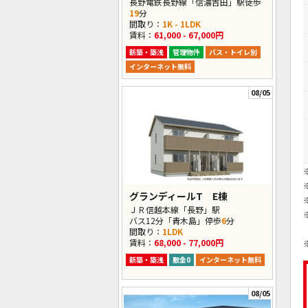
長野電鉄長野線「信濃吉田」駅徒歩
19
分
間取り：
1K - 1LDK
賃料：
61,000 - 67,000円
新築・築浅
管理物件
バス・トイレ別
インターネット無料
08/05
グランディールT E棟
ＪＲ信越本線「長野」駅
バス12分「青木島」停歩
6
分
間取り：
1LDK
賃料：
68,000 - 77,000円
新築・築浅
敷金0
インターネット無料
08/05