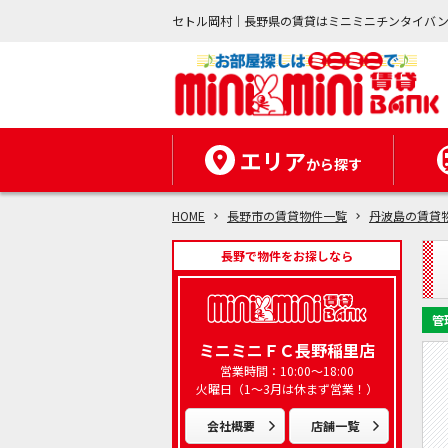
セトル岡村｜長野県の賃貸はミニミニチンタイバ
エリア
から探す
HOME
長野市の賃貸物件一覧
丹波島の賃貸
長野で物件をお探しなら
管
ミニミニＦＣ長野稲里店
営業時間：10:00～18:00
火曜日（1～3月は休まず営業！）
会社概要
店舗一覧