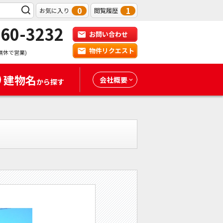
0
1
お気に入り
閲覧履歴
-60-3232
お問い合わせ
物件リクエスト
無休で営業)
建物名
会社概要
から探す