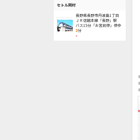
セトル岡村
長野県長野市丹波島1丁目
ＪＲ信越本線「長野」駅
バス15分「お宮前停」停歩
3
分
-