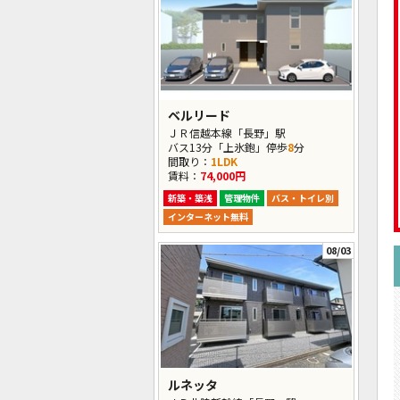
ベルリード
ＪＲ信越本線「長野」駅
バス13分「上氷鉋」停歩
8
分
間取り：
1LDK
賃料：
74,000円
新築・築浅
管理物件
バス・トイレ別
インターネット無料
08/03
ルネッタ