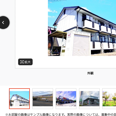
拡大
拡大
拡大
拡大
拡大
拡大
拡大
周辺施設：ドラックストア
周辺施設：スーパー
周辺施設：郵便局
周辺施設：小学校
周辺施設：銀行
周辺施設：公園
外観
※お部屋の画像はサンプル画像になります。実際の画像については、募集中の