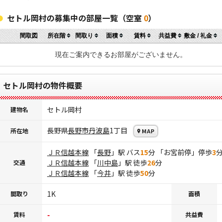
セトル岡村の募集中の部屋一覧（空室
0
）
間取図
所在階
間取り
面積
賃料
共益費
敷金 / 礼金
現在ご案内できるお部屋がございません。
セトル岡村の物件概要
セトル岡村
建物名
長野県
長野市
丹波島
1丁目
所在地
MAP
ＪＲ信越本線
「
長野
」駅 バス
15
分 「お宮前停」停歩
3
ＪＲ信越本線
「
川中島
」駅 徒歩
26
分
交通
ＪＲ信越本線
「
今井
」駅 徒歩
50
分
1K
間取り
面積
-
賃料
共益費