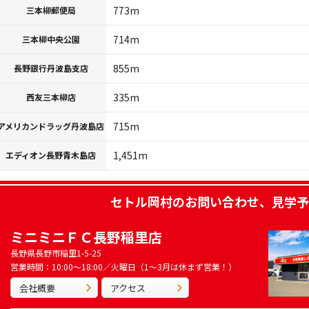
773m
三本柳郵便局
714m
三本柳中央公園
855m
長野銀行丹波島支店
335m
西友三本柳店
715m
アメリカンドラッグ丹波島店
1,451m
エディオン長野青木島店
セトル岡村
のお問い合わせ、見学予
ミニミニＦＣ長野稲里店
長野県長野市稲里1-5-25
営業時間：10:00～18:00／火曜日（1～3月は休まず営業！）
会社概要
アクセス