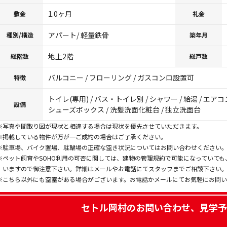
1.0ヶ月
敷金
礼金
アパート/ 軽量鉄骨
種別/構造
築年月
地上2階
総階数
総戸数
バルコニー / フローリング / ガスコンロ設置可
特徴
トイレ(専用) / バス・トイレ別 / シャワー / 給湯 / エアコン
設備
シューズボックス / 洗髪洗面化粧台 / 独立洗面台
※写真や間取り図が現状と相違する場合は現状を優先させていただきます。
※掲載している物件が万が一ご成約の場合はご了承ください。
※駐車場、バイク置場、駐輪場の正確な空き状況についてはお問い合わせください
※ペット飼育やSOHO利用の可否に関しては、建物の管理規約で可能になっていて
いますので御注意下さい。詳細はメールやお電話にてスタッフまでご相談下さい
※こちら以外にも空室がある場合がございます。お電話かメールにてお気軽にお問
セトル岡村
のお問い合わせ、見学予