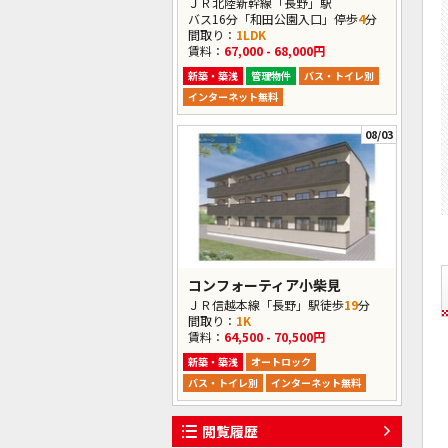
ＪＲ北陸新幹線「長野」駅
バス16分「和田公園入口」停歩
4
分
間取り：
1LDK
賃料：
67,000 - 68,000円
新築・築浅
管理物件
バス・トイレ別
インターネット無料
08/03
コンフォーティア小柴見
ＪＲ信越本線「長野」駅徒歩
19
分
間取り：
1K
賃料：
64,500 - 70,500円
新築・築浅
オートロック
バス・トイレ別
インターネット無料
閲覧履歴