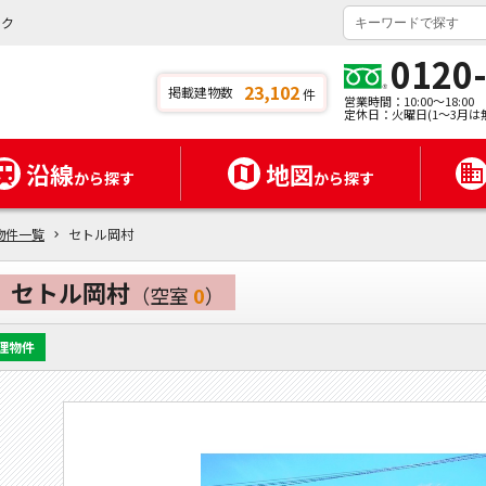
ンク
0120
23,102
掲載建物数
件
営業時間：10:00～18:00
定休日：火曜日(1～3月は
沿線
地図
から探す
から探す
物件一覧
セトル岡村
セトル岡村
（空室
0
）
理物件