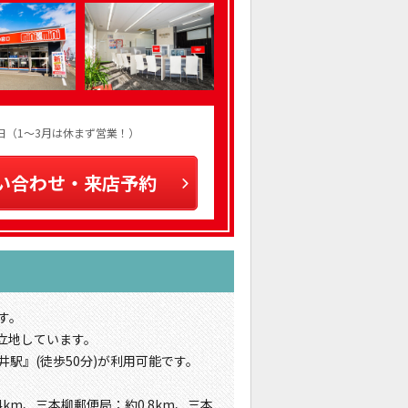
火曜日（1～3月は休まず営業！）
い合わせ・来店予約
す。
立地しています。
井駅』(徒歩50分)が利用可能です。
km、三本柳郵便局：約0.8km、三本