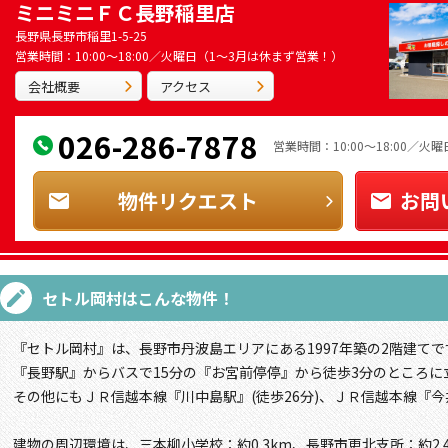
ミニミニＦＣ長野稲里店
長野県長野市稲里1-5-25
営業時間：10:00～18:00／火曜日（1～3月は休まず営業！）
会社概要
アクセス
026-286-7878
営業時間：10:00～18:00／
物件リクエスト
お問
セトル岡村
はこんな物件！
『セトル岡村』は、長野市丹波島エリアにある1997年築の2階建てで
『長野駅』からバスで15分の『お宮前停停』から徒歩3分のところに
その他にもＪＲ信越本線『川中島駅』(徒歩26分)、ＪＲ信越本線『今
建物の周辺環境は、三本柳小学校：約0.3km、長野市更北支所：約2.4