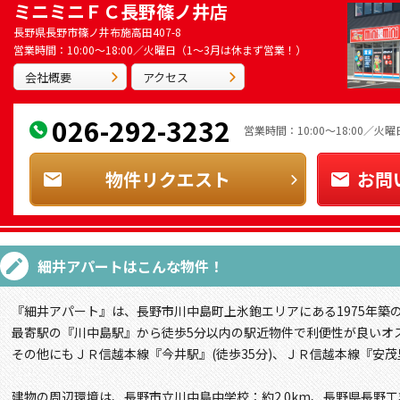
ミニミニＦＣ長野篠ノ井店
長野県長野市篠ノ井布施高田407-8
営業時間：10:00～18:00／火曜日（1～3月は休まず営業！）
会社概要
アクセス
026-292-3232
営業時間：10:00～18:00／
物件リクエスト
お問
細井アパート
はこんな物件！
『細井アパート』は、長野市川中島町上氷鉋エリアにある1975年築
最寄駅の『川中島駅』から徒歩5分以内の駅近物件で利便性が良いオ
その他にもＪＲ信越本線『今井駅』(徒歩35分)、ＪＲ信越本線『安茂
建物の周辺環境は、長野市立川中島中学校：約2.0km、長野県長野工