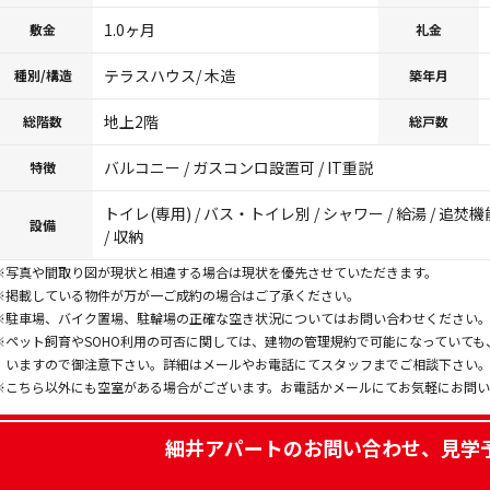
1.0ヶ月
敷金
礼金
テラスハウス/ 木造
種別/構造
築年月
地上2階
総階数
総戸数
バルコニー / ガスコンロ設置可 / IT重説
特徴
トイレ(専用) / バス・トイレ別 / シャワー / 給湯 / 追
設備
/ 収納
※写真や間取り図が現状と相違する場合は現状を優先させていただきます。
※掲載している物件が万が一ご成約の場合はご了承ください。
※駐車場、バイク置場、駐輪場の正確な空き状況についてはお問い合わせください
※ペット飼育やSOHO利用の可否に関しては、建物の管理規約で可能になっていて
いますので御注意下さい。詳細はメールやお電話にてスタッフまでご相談下さい
※こちら以外にも空室がある場合がございます。お電話かメールにてお気軽にお問
細井アパート
のお問い合わせ、見学