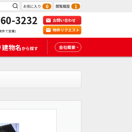
0
1
お気に入り
閲覧履歴
-60-3232
お問い合わせ
物件リクエスト
無休で営業)
建物名
会社概要
から探す