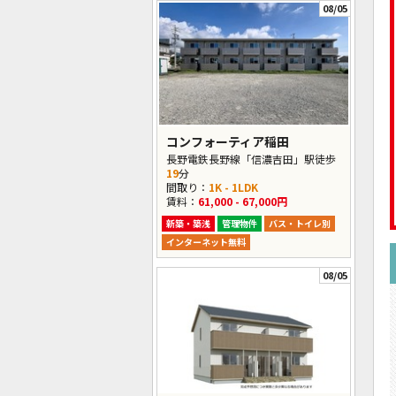
08/05
コンフォーティア稲田
長野電鉄長野線「信濃吉田」駅徒歩
19
分
間取り：
1K - 1LDK
賃料：
61,000 - 67,000円
新築・築浅
管理物件
バス・トイレ別
インターネット無料
08/05