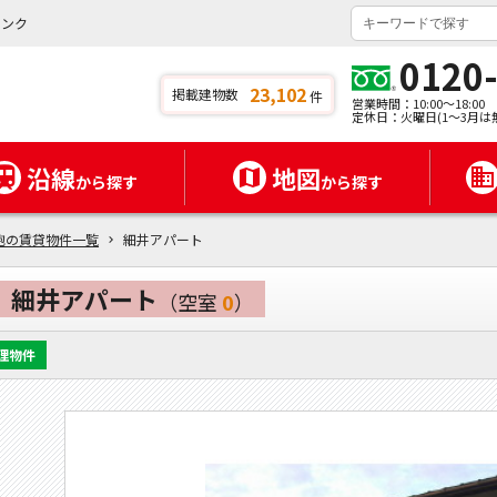
バンク
0120
23,102
掲載建物数
件
営業時間：10:00～18:00
定休日：火曜日(1～3月は
沿線
地図
から探す
から探す
鉋の賃貸物件一覧
細井アパート
細井アパート
（空室
0
）
理物件