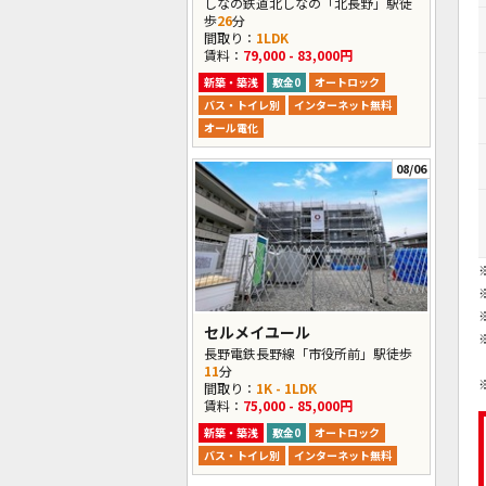
しなの鉄道北しなの「北長野」駅徒
歩
26
分
間取り：
1LDK
賃料：
79,000 - 83,000円
新築・築浅
敷金0
オートロック
バス・トイレ別
インターネット無料
オール電化
08/06
セルメイユール
長野電鉄長野線「市役所前」駅徒歩
11
分
間取り：
1K - 1LDK
賃料：
75,000 - 85,000円
新築・築浅
敷金0
オートロック
バス・トイレ別
インターネット無料