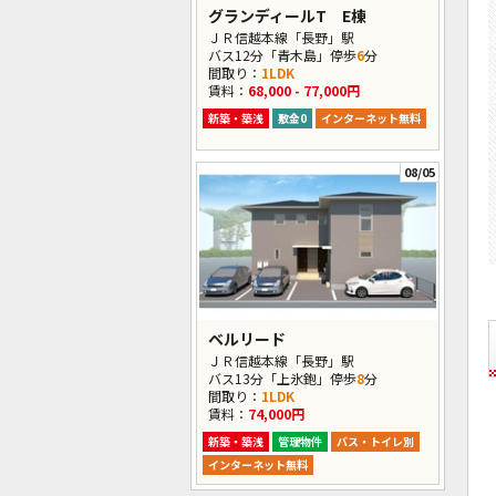
グランディールT E棟
ＪＲ信越本線「長野」駅
バス12分「青木島」停歩
6
分
間取り：
1LDK
賃料：
68,000 - 77,000円
新築・築浅
敷金0
インターネット無料
08/05
ベルリード
ＪＲ信越本線「長野」駅
バス13分「上氷鉋」停歩
8
分
間取り：
1LDK
賃料：
74,000円
新築・築浅
管理物件
バス・トイレ別
インターネット無料