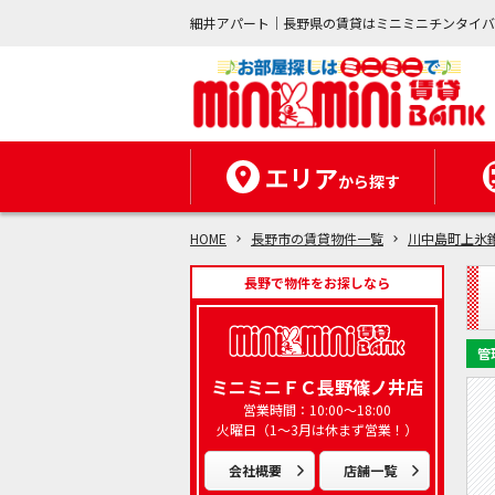
細井アパート｜長野県の賃貸はミニミニチンタイ
エリア
から探す
HOME
長野市の賃貸物件一覧
川中島町上氷
長野で物件をお探しなら
管
ミニミニＦＣ長野篠ノ井店
営業時間：10:00～18:00
火曜日（1～3月は休まず営業！）
会社概要
店舗一覧