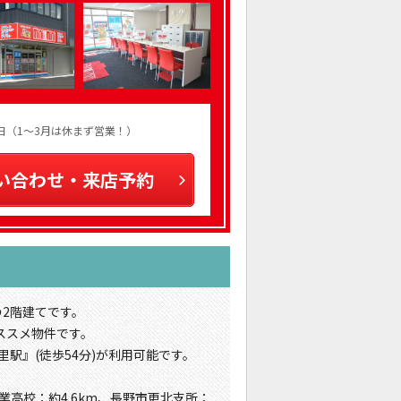
火曜日（1～3月は休まず営業！）
い合わせ・来店予約
の2階建てです。
ススメ物件です。
里駅』(徒歩54分)が利用可能です。
業高校：約4.6km、長野市更北支所：