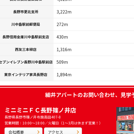
3,222m
長野市更北支所
272m
川中島駅前郵便局
430m
長野信用金庫川中島駅前支店
1,316m
西友三本柳店
509m
セブンイレブン長野川中島駅前店
1,894m
東京インテリア家具長野店
細井アパート
のお問い合わせ、見学
ミニミニＦＣ長野篠ノ井店
長野県長野市篠ノ井布施高田407-8
営業時間：10:00～18:00／火曜日（1～3月は休まず営業！）
会社概要
アクセス