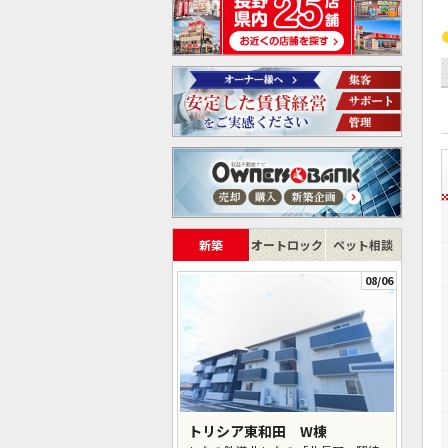
新築
オートロック
ペット相談
08/06
トリシア東和田 W棟