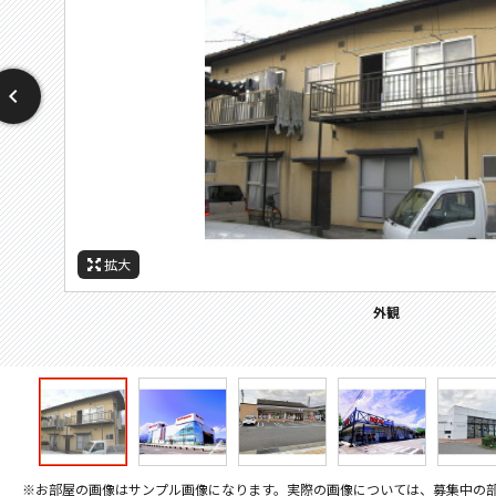
拡大
拡大
拡大
拡大
拡大
拡大
拡大
周辺施設：ホームセンター
周辺施設：コンビニ
周辺施設：スーパー
周辺施設：中学校
周辺施設：銀行
周辺施設：役所
外観
※お部屋の画像はサンプル画像になります。実際の画像については、募集中の