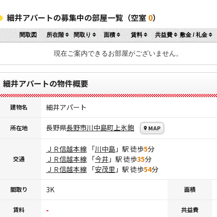
細井アパートの募集中の部屋一覧（空室
0
）
間取図
所在階
間取り
面積
賃料
共益費
敷金 / 礼金
現在ご案内できるお部屋がございません。
細井アパートの物件概要
細井アパート
建物名
長野県
長野市
川中島町上氷鉋
所在地
MAP
ＪＲ信越本線
「
川中島
」駅 徒歩
5
分
ＪＲ信越本線
「
今井
」駅 徒歩
35
分
交通
ＪＲ信越本線
「
安茂里
」駅 徒歩
54
分
3K
間取り
面積
-
賃料
共益費