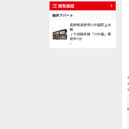
閲覧履歴
細井アパート
長野県長野市川中島町上氷
鉋
ＪＲ信越本線「川中島」駅
徒歩
5
分
-