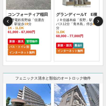
コンフォーティア稲田
グランディールT E棟
長野電鉄長野線「信濃吉
ＪＲ信越本線「長野」駅
田」駅徒歩
19
分
バス12分「青木島」停歩
6
1K - 1LDK
分
61,000 - 67,000円
1LDK
68,000 - 77,000円
新築・築浅
管理物件
新築・築浅
敷金0
バス・トイレ別
インターネット無料
インターネット無料
フェニックス清水と類似のオートロック物件