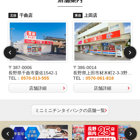
千曲店
上田店
北信
東信
〒387-0006
〒386-0014
長野県千曲市粟佐1542-1
長野県上田市材木町2-3-3野村ビル1F
長
TEL：
0570-013-555
TEL：
0570-061-818
店舗詳細
店舗詳細
ミニミニチンタイバンクの店舗一覧