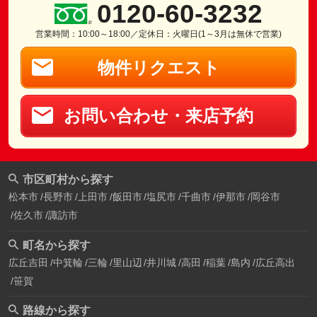
0120-60-3232
営業時間：10:00～18:00／定休日：火曜日(1～3月は無休で営業)
物件リクエスト
お問い合わせ・来店予約
市区町村から探す
松本市
長野市
上田市
飯田市
塩尻市
千曲市
伊那市
岡谷市
佐久市
諏訪市
町名から探す
広丘吉田
中箕輪
三輪
里山辺
井川城
高田
稲葉
島内
広丘高出
笹賀
路線から探す