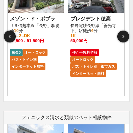
メゾン・ド・ポプラ
プレジデント穂高
ＪＲ信越本線「長野」駅徒
長野電鉄長野線「善光寺
歩
10
分
下」駅徒歩
4
分
1R - 2LDK
1K
60,500 - 91,500円
50,000円
敷金0
オートロック
仲介手数料半額
バス・トイレ別
オートロック
インターネット無料
バス・トイレ別
都市ガス
インターネット無料
フェニックス清水と類似のペット相談物件