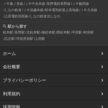
ＪＲ篠ノ井線
ＪＲ中央本線
長野電鉄長野線
ＪＲ飯田線
しなの鉄道
ＪＲ信越本線
松本電気鉄道上高地線
ＪＲ大糸線
上田電鉄別所線
しなの鉄道北しなの
駅から探す
松本駅
長野駅
北松本駅
南松本駅
西松本駅
平田駅
村井駅
広丘駅
市役所前駅
上田駅
ホーム
会社概要
プライバシーポリシー
利用規約
採用情報