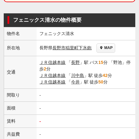
フェニックス清水の物件概要
物件名
フェニックス清水
長野県
長野市
稲里町下氷鉋
所在地
MAP
ＪＲ信越本線
「
長野
」駅 バス
15
分 「野池」停
歩
2
分
交通
ＪＲ信越本線
「
川中島
」駅 徒歩
42
分
ＪＲ信越本線
「
今井
」駅 徒歩
50
分
間取り
-
面積
-
賃料
-
共益費
-