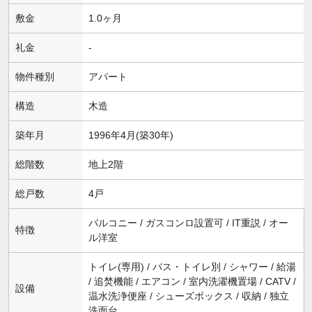
敷金
1.0ヶ月
礼金
-
物件種別
アパート
構造
木造
築年月
1996年4月(築30年)
総階数
地上2階
総戸数
4戸
バルコニー / ガスコンロ設置可 / IT重説 / オー
特徴
ル洋室
トイレ(専用) / バス・トイレ別 / シャワー / 給湯
/ 追焚機能 / エアコン / 室内洗濯機置場 / CATV /
設備
温水洗浄便座 / シューズボックス / 収納 / 独立
洗面台