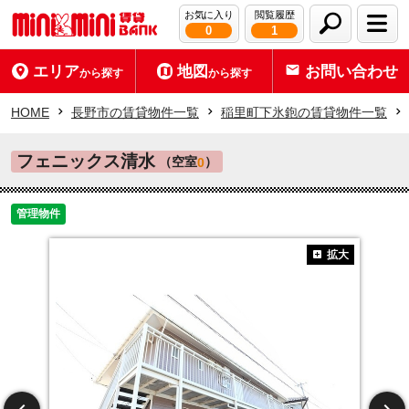
お気に入り
閲覧履歴
0
1
エリア
地図
お問い合わせ
から探す
から探す
HOME
長野市の賃貸物件一覧
稲里町下氷鉋の賃貸物件一覧
フェニックス清水
（空室
）
0
管理物件
拡大