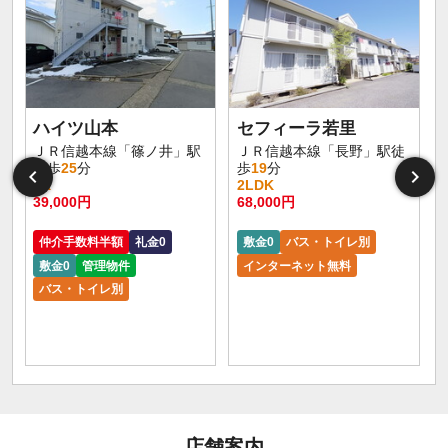
ハイツ山本
セフィーラ若里
ＪＲ信越本線「篠ノ井」駅
ＪＲ信越本線「長野」駅徒
徒歩
25
分
歩
19
分
3K
2LDK
39,000円
68,000円
仲介手数料半額
礼金0
敷金0
バス・トイレ別
敷金0
管理物件
インターネット無料
バス・トイレ別
店舗案内