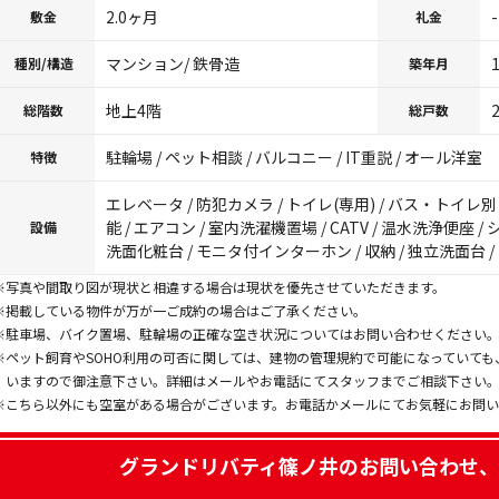
2.0ヶ月
-
敷金
礼金
マンション/ 鉄骨造
種別/構造
築年月
地上4階
総階数
総戸数
駐輪場 / ペット相談 / バルコニー / IT重説 / オール洋室
特徴
エレベータ / 防犯カメラ / トイレ(専用) / バス・トイレ別 /
能 / エアコン / 室内洗濯機置場 / CATV / 温水洗浄便座 
設備
洗面化粧台 / モニタ付インターホン / 収納 / 独立洗面台 
※写真や間取り図が現状と相違する場合は現状を優先させていただきます。
※掲載している物件が万が一ご成約の場合はご了承ください。
※駐車場、バイク置場、駐輪場の正確な空き状況についてはお問い合わせください
※ペット飼育やSOHO利用の可否に関しては、建物の管理規約で可能になっていて
いますので御注意下さい。詳細はメールやお電話にてスタッフまでご相談下さい
※こちら以外にも空室がある場合がございます。お電話かメールにてお気軽にお問
グランドリバティ篠ノ井
のお問い合わせ、