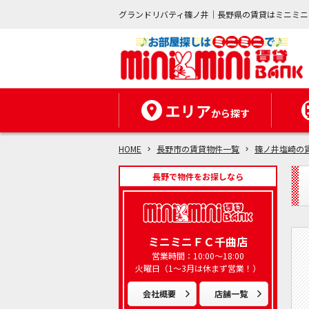
グランドリバティ篠ノ井｜長野県の賃貸はミニミニ
エリア
から探す
HOME
長野市の賃貸物件一覧
篠ノ井塩崎の
長野で物件をお探しなら
ミニミニＦＣ千曲店
営業時間：10:00～18:00
火曜日（1～3月は休まず営業！）
会社概要
店舗一覧