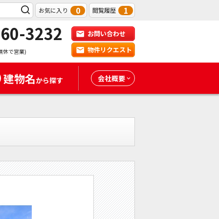
0
1
お気に入り
閲覧履歴
-60-3232
お問い合わせ
物件リクエスト
無休で営業)
建物名
会社概要
から探す