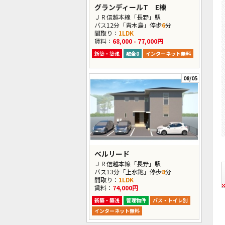
グランディールT E棟
ＪＲ信越本線「長野」駅
バス12分「青木島」停歩
6
分
間取り：
1LDK
賃料：
68,000 - 77,000円
新築・築浅
敷金0
インターネット無料
08/05
ベルリード
ＪＲ信越本線「長野」駅
バス13分「上氷鉋」停歩
8
分
間取り：
1LDK
賃料：
74,000円
新築・築浅
管理物件
バス・トイレ別
インターネット無料