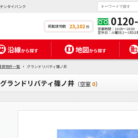
チンタイバンク
0120
23,102
掲載建物数
件
営業時間：10:00～18:00
定休日：火曜日(1～3月は
沿線
地図
から探す
から探す
賃貸物件一覧
グランドリバティ篠ノ井
グランドリバティ篠ノ井
（空室
0
）