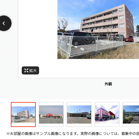
拡大
拡大
拡大
拡大
拡大
拡大
拡大
周辺施設：ドラックストア
周辺施設：コンビニ
周辺施設：スーパー
周辺施設：中学校
周辺施設：小学校
周辺施設：役所
外観
※お部屋の画像はサンプル画像になります。実際の画像については、募集中の