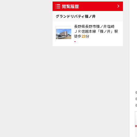
閲覧履歴
グランドリバティ篠ノ井
長野県長野市篠ノ井塩崎
ＪＲ信越本線「篠ノ井」駅
徒歩
23
分
-