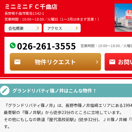
ミニミニＦＣ千曲店
長野県千曲市粟佐1542-1
営業時間：10:00～18:00／火曜日（1～3月は休まず営業！）
会社概要
アクセス
026-261-3555
営業時間：10:00～18:00／
物件リクエスト
お問
グランドリバティ篠ノ井
はこんな物件！
『グランドリバティ篠ノ井』は、長野市篠ノ井塩崎エリアにある199
最寄駅の『篠ノ井駅』から徒歩23分のところに立地しています。
その他にもしなの鉄道『屋代高校前駅』(徒歩32分)、ＪＲ篠ノ井線『
す。