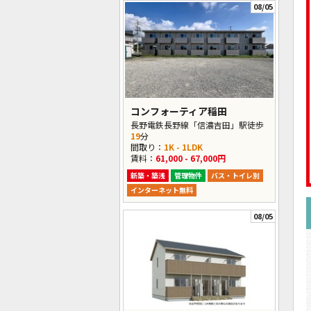
08/05
コンフォーティア稲田
長野電鉄長野線「信濃吉田」駅徒歩
19
分
間取り：
1K - 1LDK
賃料：
61,000 - 67,000円
新築・築浅
管理物件
バス・トイレ別
インターネット無料
08/05