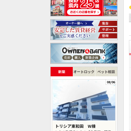
新築
オートロック
ペット相談
08/06
トリシア東和田 W棟