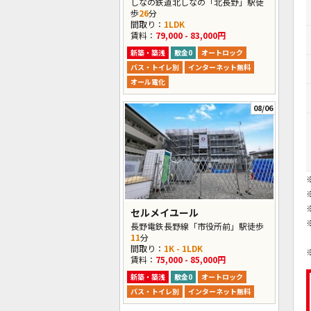
しなの鉄道北しなの「北長野」駅徒
歩
26
分
間取り：
1LDK
賃料：
79,000 - 83,000円
新築・築浅
敷金0
オートロック
バス・トイレ別
インターネット無料
オール電化
08/06
セルメイユール
長野電鉄長野線「市役所前」駅徒歩
11
分
間取り：
1K - 1LDK
賃料：
75,000 - 85,000円
新築・築浅
敷金0
オートロック
バス・トイレ別
インターネット無料