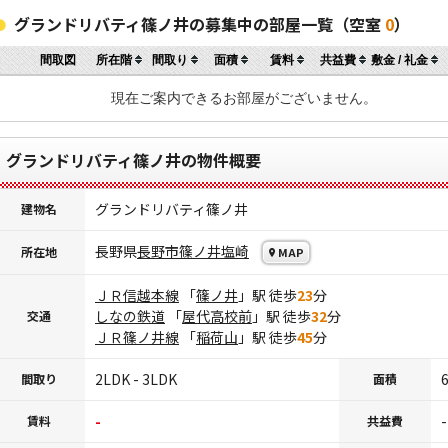
グランドリバティ篠ノ井の募集中の部屋一覧（空室
0
）
間取図
所在階
間取り
面積
賃料
共益費
敷金 / 礼金
現在ご案内できるお部屋がございません。
グランドリバティ篠ノ井の物件概要
グランドリバティ篠ノ井
建物名
長野県
長野市
篠ノ井塩崎
所在地
MAP
ＪＲ信越本線
「
篠ノ井
」駅 徒歩
23
分
しなの鉄道
「
屋代高校前
」駅 徒歩
32
分
交通
ＪＲ篠ノ井線
「
稲荷山
」駅 徒歩
45
分
2LDK - 3LDK
6
間取り
面積
-
-
賃料
共益費