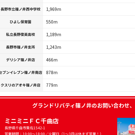
1,969m
長野市立篠ノ井西中学校
550m
ひよし保育園
1,189m
私立長野俊英高校
1,243m
長野市篠ノ井支所
466m
デリシア篠ノ井店
878m
セブンイレブン篠ノ井南店
779m
クスリのアオキ篠ノ井店
グランドリバティ篠ノ井
のお問い合わせ、
ミニミニＦＣ千曲店
長野県千曲市粟佐1542-1
営業時間：10:00～18:00／火曜日（1～3月は休まず営業！）