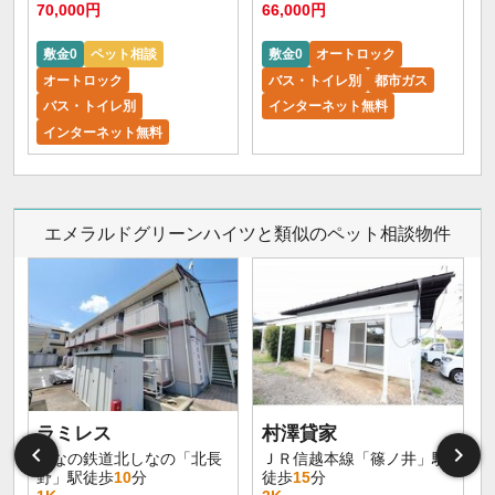
70,000円
66,000円
6
敷金0
ペット相談
敷金0
オートロック
オートロック
バス・トイレ別
都市ガス
バス・トイレ別
インターネット無料
インターネット無料
エメラルドグリーンハイツと類似のペット相談物件
ラミレス
村澤貸家
しなの鉄道北しなの「北長
ＪＲ信越本線「篠ノ井」駅
野」駅徒歩
10
分
徒歩
15
分