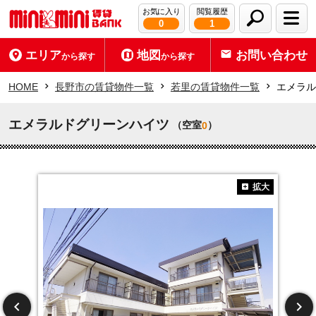
お気に入り
閲覧履歴
0
1
エリア
地図
お問い合わせ
から探す
から探す
HOME
長野市の賃貸物件一覧
若里の賃貸物件一覧
エメラル
エメラルドグリーンハイツ
（空室
）
0
拡大