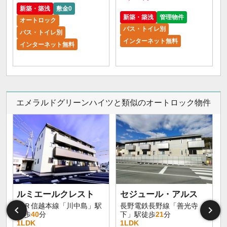
新築・築浅
敷金0
新築・築浅
管理物件
オートロック
バス・トイレ別
バス・トイレ別
インターネット無料
インターネット無料
エメラルドグリーンハイツと類似のオートロック物件
ルミエールクレスト
セジュール・アルス
ＪＲ信越本線「川中島」駅
長野電鉄長野線「善光寺
徒歩
40
分
下」駅徒歩
21
分
1LDK
1LDK