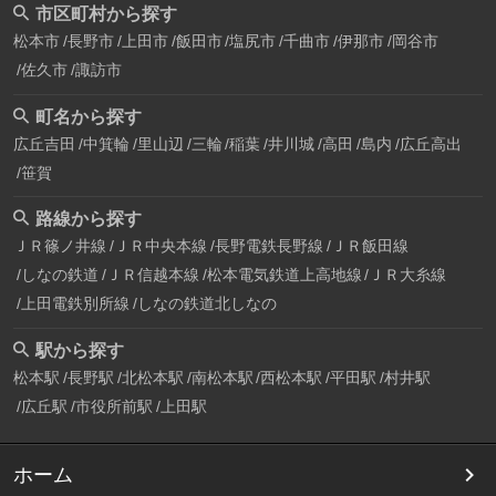
市区町村から探す
松本市
長野市
上田市
飯田市
塩尻市
千曲市
伊那市
岡谷市
佐久市
諏訪市
町名から探す
広丘吉田
中箕輪
里山辺
三輪
稲葉
井川城
高田
島内
広丘高出
笹賀
路線から探す
ＪＲ篠ノ井線
ＪＲ中央本線
長野電鉄長野線
ＪＲ飯田線
しなの鉄道
ＪＲ信越本線
松本電気鉄道上高地線
ＪＲ大糸線
上田電鉄別所線
しなの鉄道北しなの
駅から探す
松本駅
長野駅
北松本駅
南松本駅
西松本駅
平田駅
村井駅
広丘駅
市役所前駅
上田駅
ホーム