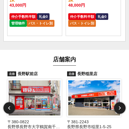
1K
3K
43,000円
48,000円
仲介手数料半額
礼金0
仲介手数料半額
礼金0
管理物件
バス・トイレ別
バス・トイレ別
店舗案内
長野駅前店
長野稲里店
北信
北信
〒380-0822
〒381-2243
長野県長野市大字鶴賀南千歳町826
長野県長野市稲里1-5-25