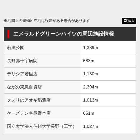
※地図上の建物所在地は誤差がある場合があります
拡大
エメラルドグリーンハイツの周辺施設情報
若里公園
1,389m
長野赤十字病院
683m
デリシア若里店
1,150m
ながの東急百貨店
2,394m
クスリのアオキ稲葉店
1,613m
ケーズデンキ長野本店
651m
国立大学法人信州大学長野（工学）
1,027m