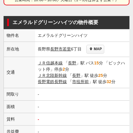
エメラルドグリーンハイツの物件概要
物件名
エメラルドグリーンハイツ
長野県
長野市
若里
6丁目
所在地
MAP
ＪＲ信越本線
「
長野
」駅 バス
15
分 「ビックハ
ット停」停歩
2
分
交通
ＪＲ北陸新幹線
「
長野
」駅 徒歩
25
分
長野電鉄長野線
「
市役所前
」駅 徒歩
32
分
間取り
-
面積
-
賃料
-
共益費
-