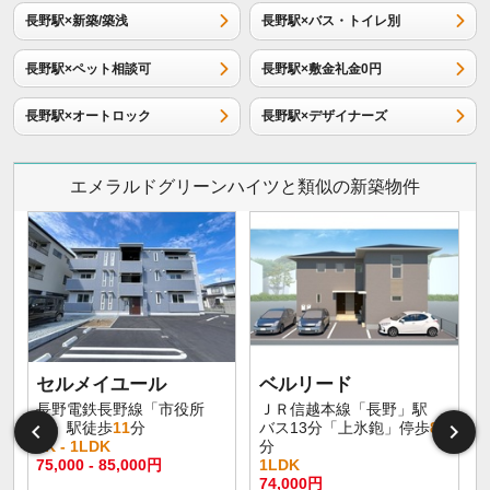
長野駅×新築/築浅
長野駅×バス・トイレ別
長野駅×ペット相談可
長野駅×敷金礼金0円
長野駅×オートロック
長野駅×デザイナーズ
エメラルドグリーンハイツと類似の新築物件
セルメイユール
ベルリード
長野電鉄長野線「市役所
ＪＲ信越本線「長野」駅
前」駅徒歩
11
分
バス13分「上氷鉋」停歩
8
1K - 1LDK
分
75,000 - 85,000円
1LDK
6
74,000円