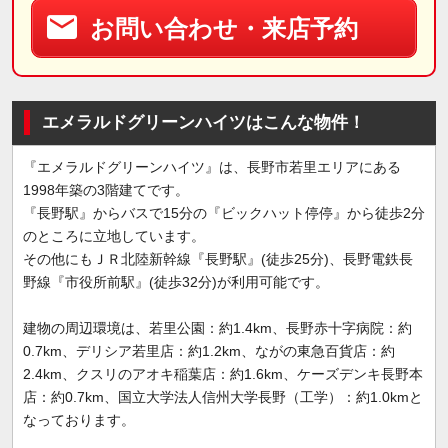
お問い合わせ・来店予約
エメラルドグリーンハイツはこんな物件！
『エメラルドグリーンハイツ』は、長野市若里エリアにある
1998年築の3階建てです。
『長野駅』からバスで15分の『ビックハット停停』から徒歩2分
のところに立地しています。
その他にもＪＲ北陸新幹線『長野駅』(徒歩25分)、長野電鉄長
野線『市役所前駅』(徒歩32分)が利用可能です。
建物の周辺環境は、若里公園：約1.4km、長野赤十字病院：約
0.7km、デリシア若里店：約1.2km、ながの東急百貨店：約
2.4km、クスリのアオキ稲葉店：約1.6km、ケーズデンキ長野本
店：約0.7km、国立大学法人信州大学長野（工学）：約1.0kmと
なっております。