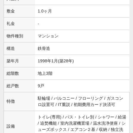
敷金
1.0ヶ月
礼金
-
物件種別
マンション
構造
鉄骨造
築年月
1998年1月(築28年)
総階数
地上3階
総戸数
9戸
駐輪場 / バルコニー / フローリング / ガスコン
特徴
ロ設置可 / IT重説 / 初期費用カード決済可
トイレ(専用) / バス・トイレ別 / シャワー / 給湯
/ 追焚機能 / 室内洗濯機置場 / 温水洗浄便座 / シ
設備
ューズボックス / エアコン２基 / 収納 / 独立洗