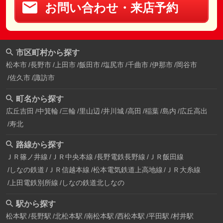
お問い合わせ・来店予約
市区町村から探す
松本市
長野市
上田市
飯田市
塩尻市
千曲市
伊那市
岡谷市
佐久市
諏訪市
町名から探す
広丘吉田
中箕輪
三輪
里山辺
井川城
高田
稲葉
島内
広丘高出
寿北
路線から探す
ＪＲ篠ノ井線
ＪＲ中央本線
長野電鉄長野線
ＪＲ飯田線
しなの鉄道
ＪＲ信越本線
松本電気鉄道上高地線
ＪＲ大糸線
上田電鉄別所線
しなの鉄道北しなの
駅から探す
松本駅
長野駅
北松本駅
南松本駅
西松本駅
平田駅
村井駅