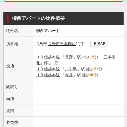
柳西アパートの物件概要
物件名
柳西アパート
長野県
長野市
三本柳西
1丁目
所在地
MAP
ＪＲ信越本線
「
長野
」駅 バス
15
分 「三本柳
北」停歩
1
分
交通
ＪＲ信越本線
「
川中島
」駅 徒歩
21
分
ＪＲ信越本線
「
今井
」駅 徒歩
46
分
間取り
-
面積
-
賃料
-
共益費
-