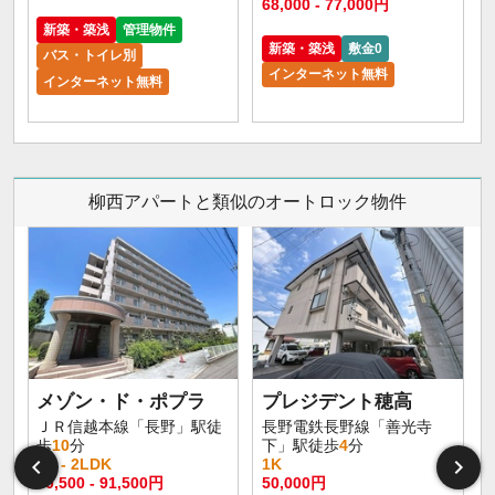
68,000 - 77,000円
新築・築浅
管理物件
新築・築浅
敷金0
バス・トイレ別
インターネット無料
インターネット無料
柳西アパートと類似のオートロック物件
メゾン・ド・ポプラ
プレジデント穂高
ＪＲ信越本線「長野」駅徒
長野電鉄長野線「善光寺
歩
10
分
下」駅徒歩
4
分
1R - 2LDK
1K
60,500 - 91,500円
50,000円