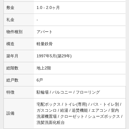
敷金
1.0 - 2.0ヶ月
礼金
-
物件種別
アパート
構造
軽量鉄骨
築年月
1997年5月(築29年)
総階数
地上2階
総戸数
6戸
特徴
駐輪場 / バルコニー / フローリング
宅配ボックス / トイレ(専用) / バス・トイレ別 /
ガスコンロ / 給湯 / 追焚機能 / エアコン / 室内
設備
洗濯機置場 / クローゼット / シューズボックス /
洗髪洗面化粧台