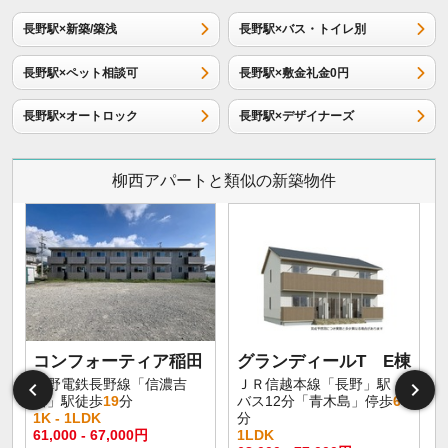
長野駅×新築/築浅
長野駅×バス・トイレ別
長野駅×ペット相談可
長野駅×敷金礼金0円
長野駅×オートロック
長野駅×デザイナーズ
柳西アパートと類似の新築物件
コンフォーティア稲田
グランディールT E棟
長野電鉄長野線「信濃吉
ＪＲ信越本線「長野」駅
田」駅徒歩
19
分
バス12分「青木島」停歩
6
1K - 1LDK
分
61,000 - 67,000円
1LDK