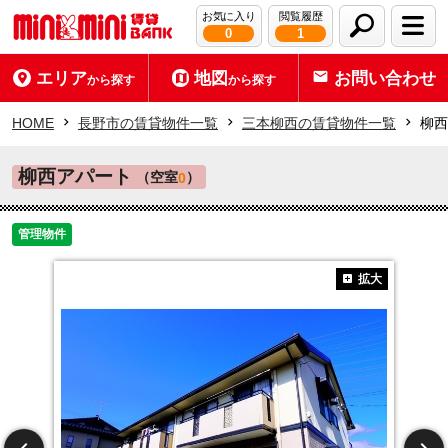
お気に入り
閲覧履歴
0
1
エリア
地図
お問い合わせ
から探す
から探す
HOME
長野市の賃貸物件一覧
三本柳西の賃貸物件一覧
柳西
柳西アパート
（空室
）
0
管理物件
拡大