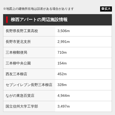
※地図上の建物所在地は誤差がある場合があります
拡大
柳西アパートの周辺施設情報
長野県長野工業高校
3,506m
長野市更北支所
2,991m
三本柳郵便局
710m
三本柳中央公園
154m
西友三本柳店
452m
セブンイレブン長野三本柳店
328m
ながの東急百貨店
4,944m
国立信州大学工学部
3,497m