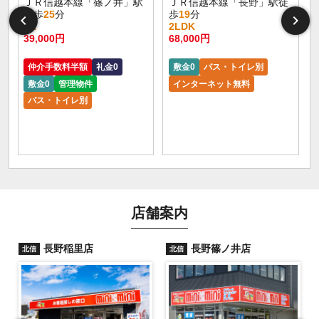
ＪＲ信越本線「篠ノ井」駅
ＪＲ信越本線「長野」駅徒
徒歩
25
分
歩
19
分
3K
2LDK
39,000円
68,000円
仲介手数料半額
礼金0
敷金0
バス・トイレ別
敷金0
管理物件
インターネット無料
バス・トイレ別
店舗案内
長野稲里店
長野篠ノ井店
北信
北信