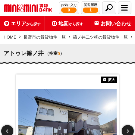
お気に入り
閲覧履歴
0
1
エリア
地図
お問い合わせ
から探す
から探す
HOME
長野市の賃貸物件一覧
篠ノ井二ツ柳の賃貸物件一覧
アトゥレ篠ノ井
（空室
）
0
拡大