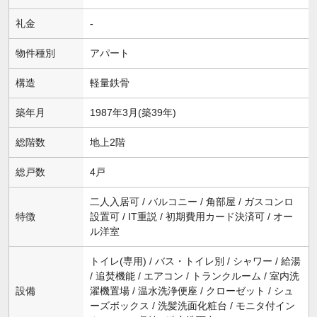
礼金
-
物件種別
アパート
構造
軽量鉄骨
築年月
1987年3月(築39年)
総階数
地上2階
総戸数
4戸
二人入居可 / バルコニー / 角部屋 / ガスコンロ
特徴
設置可 / IT重説 / 初期費用カード決済可 / オー
ル洋室
トイレ(専用) / バス・トイレ別 / シャワー / 給湯
/ 追焚機能 / エアコン / トランクルーム / 室内洗
設備
濯機置場 / 温水洗浄便座 / クローゼット / シュ
ーズボックス / 洗髪洗面化粧台 / モニタ付イン