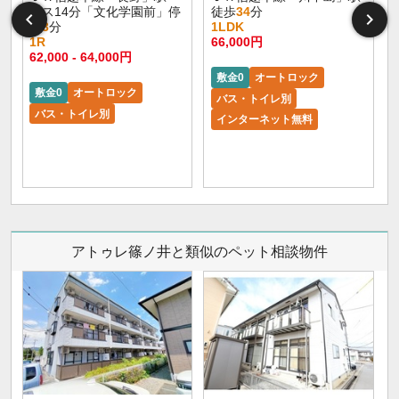
バス14分「文化学園前」停
徒歩
34
分
歩
3
分
1LDK
1R
66,000円
62,000 - 64,000円
敷金0
オートロック
敷金0
オートロック
バス・トイレ別
バス・トイレ別
インターネット無料
アトゥレ篠ノ井と類似のペット相談物件