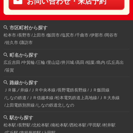
お問い合わせ・来店予約
市区町村から探す
松本市
長野市
上田市
飯田市
塩尻市
千曲市
伊那市
岡谷市
佐久市
諏訪市
町名から探す
広丘吉田
中箕輪
三輪
里山辺
井川城
高田
稲葉
島内
広丘高出
笹賀
路線から探す
ＪＲ篠ノ井線
ＪＲ中央本線
長野電鉄長野線
ＪＲ飯田線
しなの鉄道
ＪＲ信越本線
松本電気鉄道上高地線
ＪＲ大糸線
上田電鉄別所線
しなの鉄道北しなの
駅から探す
松本駅
長野駅
北松本駅
南松本駅
西松本駅
平田駅
村井駅
広丘駅
市役所前駅
上田駅