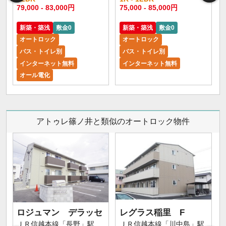
79,000 - 83,000円
75,000 - 85,000円
6
新築・築浅
敷金0
新築・築浅
敷金0
オートロック
オートロック
バス・トイレ別
バス・トイレ別
インターネット無料
インターネット無料
オール電化
アトゥレ篠ノ井と類似のオートロック物件
ロジュマン デラッセ
レグラス稲里 F
ＪＲ信越本線「長野」駅
ＪＲ信越本線「川中島」駅