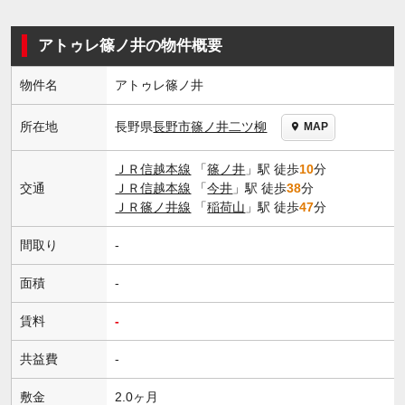
アトゥレ篠ノ井の物件概要
物件名
アトゥレ篠ノ井
長野県
長野市
篠ノ井二ツ柳
所在地
MAP
ＪＲ信越本線
「
篠ノ井
」駅 徒歩
10
分
交通
ＪＲ信越本線
「
今井
」駅 徒歩
38
分
ＪＲ篠ノ井線
「
稲荷山
」駅 徒歩
47
分
間取り
-
面積
-
賃料
-
共益費
-
敷金
2.0ヶ月