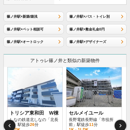
篠ノ井駅×新築/築浅
篠ノ井駅×バス・トイレ別
篠ノ井駅×ペット相談可
篠ノ井駅×敷金礼金0円
篠ノ井駅×オートロック
篠ノ井駅×デザイナーズ
アトゥレ篠ノ井と類似の新築物件
トリシア東和田 W棟
セルメイユール
しなの鉄道北しなの「北長
長野電鉄長野線「市役所
野」駅徒歩
26
分
前」駅徒歩
11
分
1LDK
1K - 1LDK
1