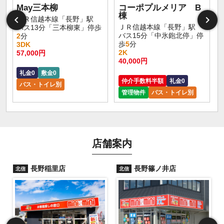
May三本柳
コーポプルメリア B
棟
ＪＲ信越本線「長野」駅
ＪＲ信越本線「長野」駅
バス13分「三本柳東」停歩
バス15分「中氷鉋北停」停
2
分
歩
5
分
3DK
2K
57,000円
40,000円
礼金0
敷金0
仲介手数料半額
礼金0
バス・トイレ別
管理物件
バス・トイレ別
店舗案内
長野稲里店
長野篠ノ井店
北信
北信