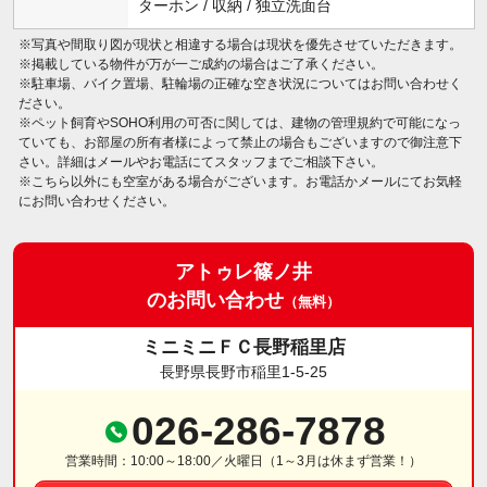
ターホン / 収納 / 独立洗面台
※写真や間取り図が現状と相違する場合は現状を優先させていただきます。
※掲載している物件が万が一ご成約の場合はご了承ください。
※駐車場、バイク置場、駐輪場の正確な空き状況についてはお問い合わせく
ださい。
※ペット飼育やSOHO利用の可否に関しては、建物の管理規約で可能になっ
ていても、お部屋の所有者様によって禁止の場合もございますので御注意下
さい。詳細はメールやお電話にてスタッフまでご相談下さい。
※こちら以外にも空室がある場合がございます。お電話かメールにてお気軽
にお問い合わせください。
アトゥレ篠ノ井
のお問い合わせ
（無料）
ミニミニＦＣ長野稲里店
長野県長野市稲里1-5-25
026-286-7878
営業時間：10:00～18:00／火曜日（1～3月は休まず営業！）