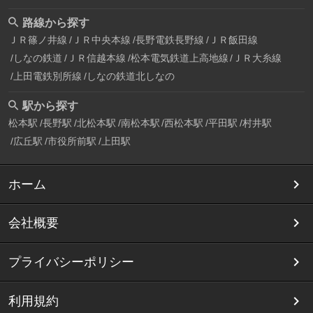
路線から探す
ＪＲ篠ノ井線
ＪＲ中央本線
長野電鉄長野線
ＪＲ飯田線
しなの鉄道
ＪＲ信越本線
松本電気鉄道上高地線
ＪＲ大糸線
上田電鉄別所線
しなの鉄道北しなの
駅から探す
松本駅
長野駅
北松本駅
南松本駅
西松本駅
平田駅
村井駅
広丘駅
市役所前駅
上田駅
ホーム
会社概要
プライバシーポリシー
利用規約