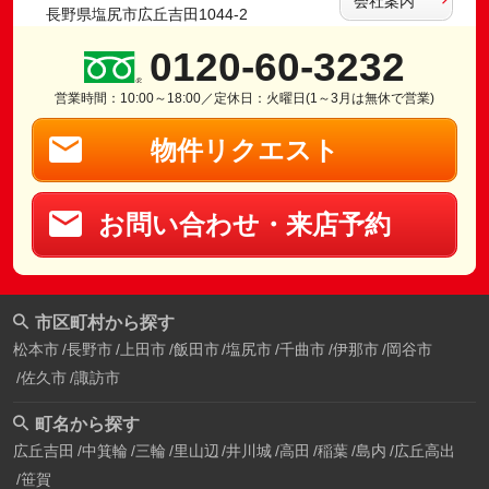
会社案内
長野県塩尻市広丘吉田1044-2
0120-60-3232
営業時間：10:00～18:00／定休日：火曜日(1～3月は無休で営業)
物件リクエスト
お問い合わせ・来店予約
市区町村から探す
松本市
長野市
上田市
飯田市
塩尻市
千曲市
伊那市
岡谷市
佐久市
諏訪市
町名から探す
広丘吉田
中箕輪
三輪
里山辺
井川城
高田
稲葉
島内
広丘高出
笹賀