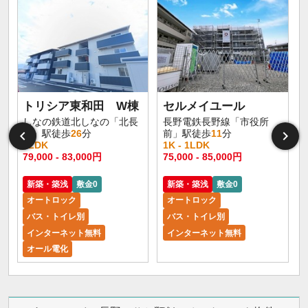
トリシア東和田 W棟
セルメイユール
しなの鉄道北しなの「北長
長野電鉄長野線「市役所
野」駅徒歩
26
分
前」駅徒歩
11
分
1LDK
1K - 1LDK
1
79,000 - 83,000円
75,000 - 85,000円
6
新築・築浅
敷金0
新築・築浅
敷金0
オートロック
オートロック
バス・トイレ別
バス・トイレ別
インターネット無料
インターネット無料
オール電化