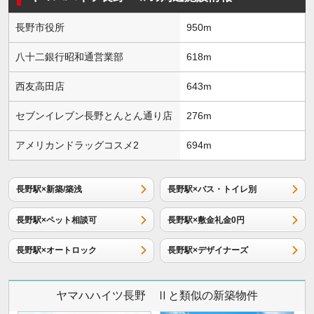
長野市役所
950m
八十二銀行昭和通営業部
618m
西友高田店
643m
セブンイレブン長野とんとん通り店
276m
アメリカンドラッグコスメ2
694m
長野駅×新築/築浅
長野駅×バス・トイレ別
長野駅×ペット相談可
長野駅×敷金礼金0円
長野駅×オートロック
長野駅×デザイナーズ
ヤマハハイツ長野 Ⅱと類似の新築物件