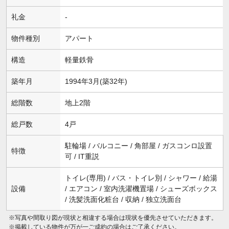
礼金
-
物件種別
アパート
構造
軽量鉄骨
築年月
1994年3月(築32年)
総階数
地上2階
総戸数
4戸
駐輪場 / バルコニー / 角部屋 / ガスコンロ設置
特徴
可 / IT重説
トイレ(専用) / バス・トイレ別 / シャワー / 給湯
設備
/ エアコン / 室内洗濯機置場 / シューズボックス
/ 洗髪洗面化粧台 / 収納 / 独立洗面台
※写真や間取り図が現状と相違する場合は現状を優先させていただきます。
※掲載している物件が万が一ご成約の場合はご了承ください。