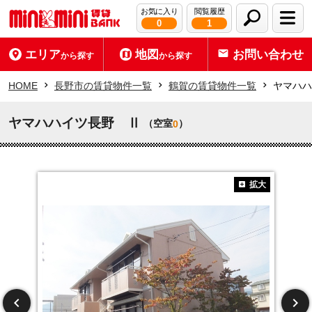
お気に入り
閲覧履歴
0
1
エリア
地図
お問い合わせ
から探す
から探す
HOME
長野市の賃貸物件一覧
鶴賀の賃貸物件一覧
ヤマハハ
ヤマハハイツ長野 Ⅱ
（空室
）
0
拡大