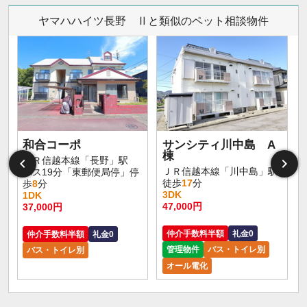
ヤマハハイツ長野 Ⅱと類似のペット相談物件
和合コーポ
サンシティ川中島 A
棟
ＪＲ信越本線「長野」駅
ＪＲ信越本線「川中島」駅
バス19分「東郵便局停」停
徒歩
17
分
歩
8
分
3DK
1DK
47,000円
37,000円
仲介手数料半額
礼金0
仲介手数料半額
礼金0
管理物件
バス・トイレ別
バス・トイレ別
オール電化