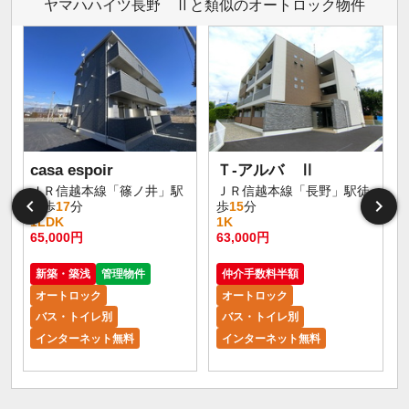
ヤマハハイツ長野 Ⅱと類似のオートロック物件
casa espoir
Ｔ-アルバ Ⅱ
ＪＲ信越本線「篠ノ井」駅
ＪＲ信越本線「長野」駅徒
徒歩
17
分
歩
15
分
1LDK
1K
65,000円
63,000円
5
新築・築浅
管理物件
仲介手数料半額
オートロック
オートロック
バス・トイレ別
バス・トイレ別
インターネット無料
インターネット無料