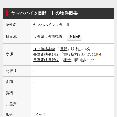
ヤマハハイツ長野 Ⅱの物件概要
物件名
ヤマハハイツ長野 Ⅱ
長野県
長野市
鶴賀
所在地
MAP
ＪＲ信越本線
「
長野
」駅 徒歩
16
分
交通
長野電鉄長野線
「
市役所前
」駅 徒歩
16
分
長野電鉄長野線
「
権堂
」駅 徒歩
20
分
間取り
-
面積
-
賃料
-
共益費
-
敷金
1.0ヶ月