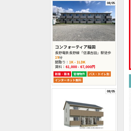
08/05
コンフォーティア稲田
長野電鉄長野線「信濃吉田」駅徒歩
19
分
間取り：
1K - 1LDK
賃料：
61,000 - 67,000円
新築・築浅
管理物件
バス・トイレ別
インターネット無料
08/05