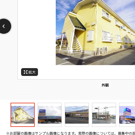
拡大
拡大
拡大
拡大
拡大
拡大
拡大
周辺施設：ホームセンター
周辺施設：ドラックストア
周辺施設：コンビニ
周辺施設：スーパー
周辺施設：銀行
外観
※お部屋の画像はサンプル画像になります。実際の画像については、募集中の