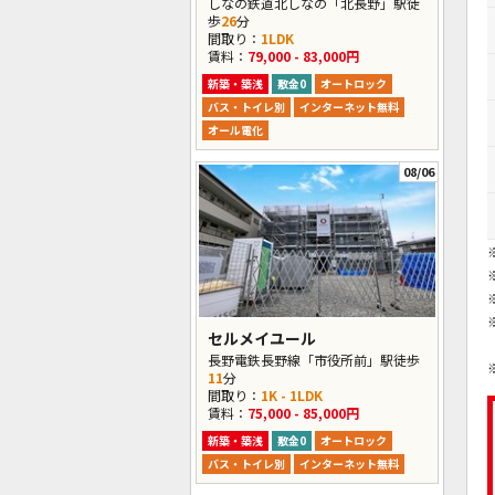
しなの鉄道北しなの「北長野」駅徒
歩
26
分
間取り：
1LDK
賃料：
79,000 - 83,000円
新築・築浅
敷金0
オートロック
バス・トイレ別
インターネット無料
オール電化
08/06
セルメイユール
長野電鉄長野線「市役所前」駅徒歩
11
分
間取り：
1K - 1LDK
賃料：
75,000 - 85,000円
新築・築浅
敷金0
オートロック
バス・トイレ別
インターネット無料