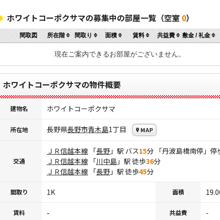
ホワイトコーポクサマの募集中の部屋一覧（空室
0
）
間取図
所在階
間取り
面積
賃料
共益費
敷金 / 礼金
現在ご案内できるお部屋がございません。
ホワイトコーポクサマの物件概要
ホワイトコーポクサマ
建物名
長野県
長野市
青木島
1丁目
所在地
MAP
ＪＲ信越本線
「
長野
」駅 バス
15
分 「丹波島橋南停」停
ＪＲ信越本線
「
川中島
」駅 徒歩
36
分
交通
ＪＲ信越本線
「
長野
」駅 徒歩
45
分
1K
19.
間取り
面積
-
-
賃料
共益費