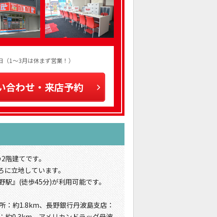
火曜日（1～3月は休まず営業！）
い合わせ・来店予約
の2階建てです。
ろに立地しています。
野駅』(徒歩45分)が利用可能です。
所：約1.8km、長野銀行丹波島支店：
：約0.3km、アメリカンドラッグ丹波