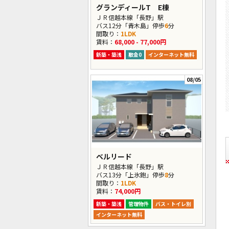
グランディールT E棟
ＪＲ信越本線「長野」駅
バス12分「青木島」停歩
6
分
間取り：
1LDK
賃料：
68,000 - 77,000円
新築・築浅
敷金0
インターネット無料
08/05
ベルリード
ＪＲ信越本線「長野」駅
バス13分「上氷鉋」停歩
8
分
間取り：
1LDK
賃料：
74,000円
新築・築浅
管理物件
バス・トイレ別
インターネット無料