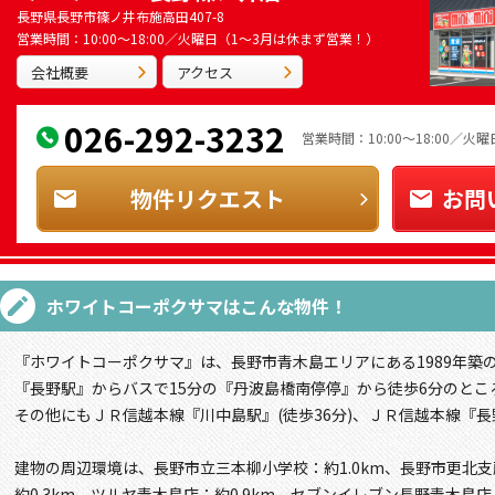
長野県長野市篠ノ井布施高田407-8
営業時間：10:00～18:00／火曜日（1～3月は休まず営業！）
会社概要
アクセス
026-292-3232
営業時間：10:00～18:00／
物件リクエスト
お問
ホワイトコーポクサマ
はこんな物件！
『ホワイトコーポクサマ』は、長野市青木島エリアにある1989年築
『長野駅』からバスで15分の『丹波島橋南停停』から徒歩6分のとこ
その他にもＪＲ信越本線『川中島駅』(徒歩36分)、ＪＲ信越本線『長
建物の周辺環境は、長野市立三本柳小学校：約1.0km、長野市更北支
約0.3km、ツルヤ青木島店：約0.9km、セブンイレブン長野青木島店