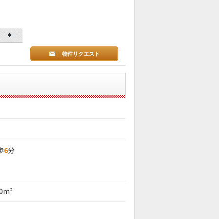
物件リクエスト
歩
6
分
00m²