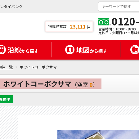
チンタイバンク
0120
23,111
掲載建物数
件
営業時間：10:00～18:00
定休日：火曜日(1～3月は
沿線
地図
から探す
から探す
物件一覧
ホワイトコーポクサマ
ホワイトコーポクサマ
（空室
0
）
理物件