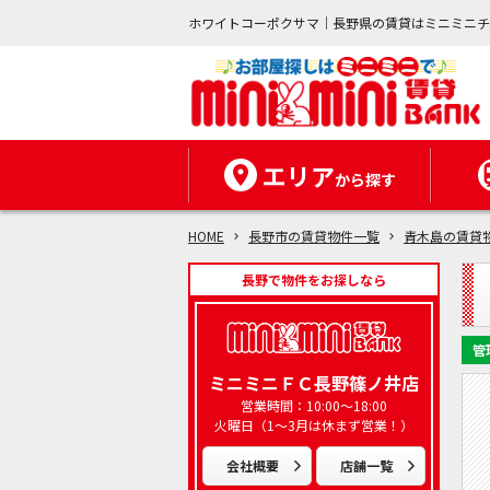
ホワイトコーポクサマ｜長野県の賃貸はミニミニ
エリア
から探す
HOME
長野市の賃貸物件一覧
青木島の賃貸
長野で物件をお探しなら
管
ミニミニＦＣ長野篠ノ井店
営業時間：10:00～18:00
火曜日（1～3月は休まず営業！）
会社概要
店舗一覧