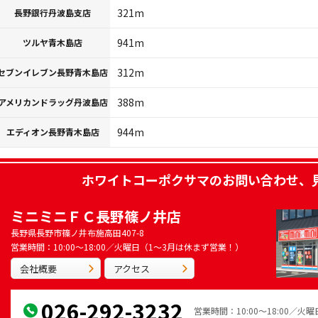
321m
長野銀行丹波島支店
941m
ツルヤ青木島店
312m
セブンイレブン長野青木島店
388m
アメリカンドラッグ丹波島店
944m
エディオン長野青木島店
ホワイトコーポクサマ
のお問い合わせ、
ミニミニＦＣ長野篠ノ井店
長野県長野市篠ノ井布施高田407-8
営業時間：10:00～18:00／火曜日（1～3月は休まず営業！）
会社概要
アクセス
026-292-3232
営業時間：10:00～18:00／