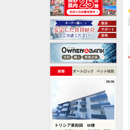
新築
オートロック
ペット相談
08/06
トリシア東和田 W棟