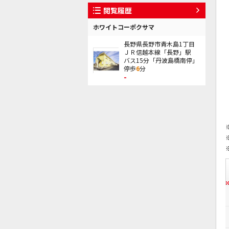
閲覧履歴
ホワイトコーポクサマ
長野県長野市青木島1丁目
ＪＲ信越本線「長野」駅
バス15分「丹波島橋南停」
停歩
6
分
-