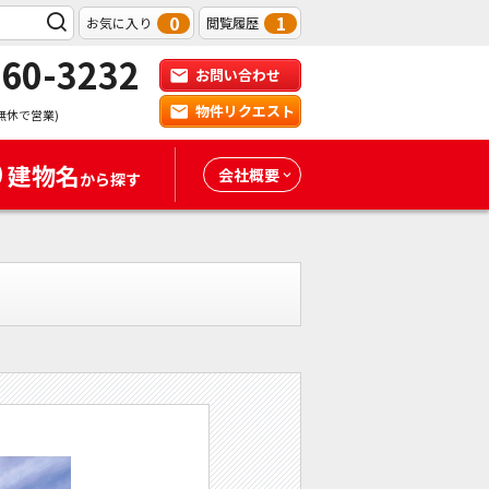
0
1
お気に入り
閲覧履歴
-60-3232
お問い合わせ
物件リクエスト
無休で営業)
建物名
会社概要
から探す