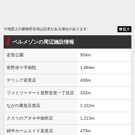
※地図上の建物所在地は誤差がある場合があります
拡大
ベルメゾンの周辺施設情報
若里公園
954m
長野赤十字病院
1,064m
デリシア若里店
430m
ファミリーマート長野若里一丁目店
332m
ながの東急百貨店
2,152m
クスリのアオキ中御所店
1,213m
綿半ホームエイド若里店
479m