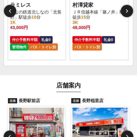
ラミレス
村澤貸家
しなの鉄道北しなの「北長
ＪＲ信越本線「篠ノ井」駅
野」駅徒歩
10
分
徒歩
15
分
1K
3K
43,000円
48,000円
仲介手数料半額
礼金0
仲介手数料半額
礼金0
管理物件
バス・トイレ別
バス・トイレ別
店舗案内
長野駅前店
長野稲里店
北信
北信