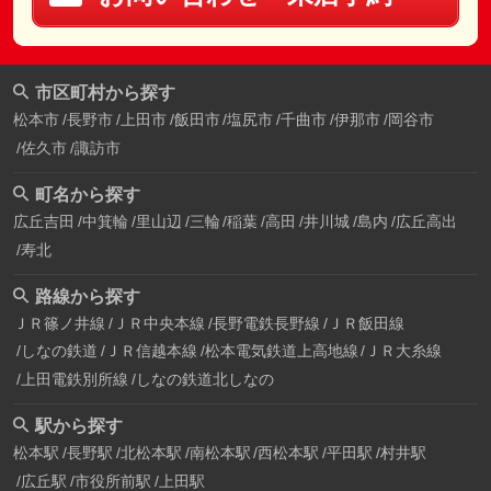
市区町村から探す
松本市
長野市
上田市
飯田市
塩尻市
千曲市
伊那市
岡谷市
佐久市
諏訪市
町名から探す
広丘吉田
中箕輪
里山辺
三輪
稲葉
高田
井川城
島内
広丘高出
寿北
路線から探す
ＪＲ篠ノ井線
ＪＲ中央本線
長野電鉄長野線
ＪＲ飯田線
しなの鉄道
ＪＲ信越本線
松本電気鉄道上高地線
ＪＲ大糸線
上田電鉄別所線
しなの鉄道北しなの
駅から探す
松本駅
長野駅
北松本駅
南松本駅
西松本駅
平田駅
村井駅
広丘駅
市役所前駅
上田駅