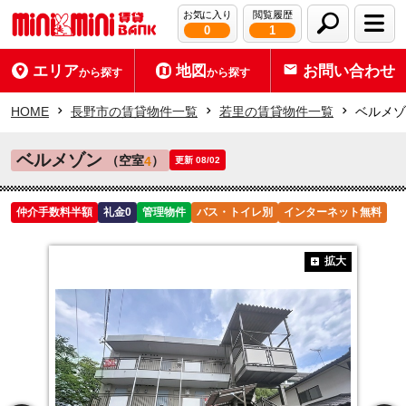
お気に入り
閲覧履歴
0
1
エリア
地図
お問い合わせ
から探す
から探す
HOME
長野市の賃貸物件一覧
若里の賃貸物件一覧
ベルメゾ
ベルメゾン
（空室
）
4
更新 08/02
仲介手数料半額
礼金0
管理物件
バス・トイレ別
インターネット無料
拡大