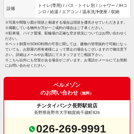
トイレ(専用) / バス・トイレ別 / シャワー / IHコ
設備
ンロ / 給湯 / エアコン / 温水洗浄便座 / 収納
※写真や間取り図が現状と相違する場合は現状を優先させていただきます。
※掲載している物件が万が一ご成約の場合はご了承ください。
※駐車場、バイク置場、駐輪場の正確な空き状況についてはお問い合わせく
ださい。
※ペット飼育やSOHO利用の可否に関しては、建物の管理規約で可能になっ
ていても、お部屋の所有者様によって禁止の場合もございますので御注意下
さい。詳細はメールやお電話にてスタッフまでご相談下さい。
※こちら以外にも空室がある場合がございます。お電話かメールにてお気軽
にお問い合わせください。
ベルメゾン
のお問い合わせ
（無料）
チンタイバンク長野駅前店
長野県長野市大字鶴賀南千歳町826
026-269-9991