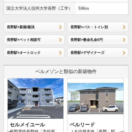
国立大学法人信州大学長野（工学）
596m
長野駅×新築/築浅
長野駅×バス・トイレ別
長野駅×ペット相談可
長野駅×敷金礼金0円
長野駅×オートロック
長野駅×デザイナーズ
ベルメゾンと類似の新築物件
セルメイユール
ベルリード
長野電鉄長野線「市役所
ＪＲ信越本線「長野」駅