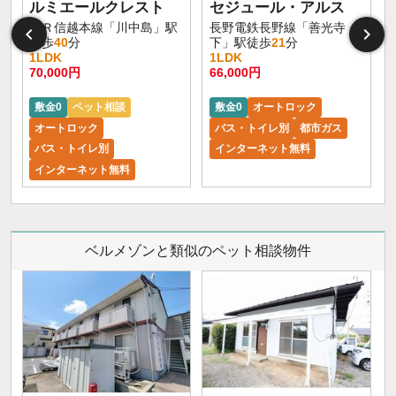
ルミエールクレスト
セジュール・アルス
ＪＲ信越本線「川中島」駅
長野電鉄長野線「善光寺
徒歩
40
分
下」駅徒歩
21
分
1LDK
1LDK
70,000円
66,000円
6
敷金0
ペット相談
敷金0
オートロック
オートロック
バス・トイレ別
都市ガス
バス・トイレ別
インターネット無料
インターネット無料
ベルメゾンと類似のペット相談物件