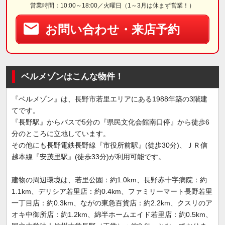
営業時間：10:00～18:00／火曜日（1～3月は休まず営業！）
お問い合わせ・来店予約
ベルメゾンはこんな物件！
『ベルメゾン』は、長野市若里エリアにある1988年築の3階建
てです。
『長野駅』からバスで5分の『県民文化会館南口停』から徒歩6
分のところに立地しています。
その他にも長野電鉄長野線『市役所前駅』(徒歩30分)、ＪＲ信
越本線『安茂里駅』(徒歩33分)が利用可能です。
建物の周辺環境は、若里公園：約1.0km、長野赤十字病院：約
1.1km、デリシア若里店：約0.4km、ファミリーマート長野若里
一丁目店：約0.3km、ながの東急百貨店：約2.2km、クスリのア
オキ中御所店：約1.2km、綿半ホームエイド若里店：約0.5km、