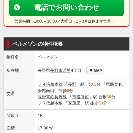
電話でお問い合わせ
営業時間：10:00～18:00／火曜日（1～3月は休まず営業！）
ベルメゾンの物件概要
物件名
ベルメゾン
長野県
長野市
若里
4丁目
所在地
MAP
ＪＲ信越本線
「
長野
」駅 バス
5
分 「県民文化
会館南口」停歩
6
分
交通
長野電鉄長野線
「
市役所前
」駅 徒歩
30
分
ＪＲ信越本線
「
安茂里
」駅 徒歩
33
分
間取り
1K
面積
17.00m²