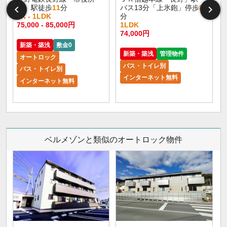
前」駅徒歩
11
分
バス13分「上氷鉋」停歩
8
1K - 1LDK
分
75,000 - 85,000円
1LDK
6
74,000円
新築・築浅
敷金0
新築・築浅
管理物件
オートロック
バス・トイレ別
バス・トイレ別
インターネット無料
インターネット無料
ベルメゾンと類似のオートロック物件