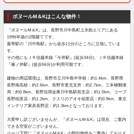
ボヌールM＆Kはこんな物件！
『ボヌールM＆K』は、長野市川中島町上氷鉋エリアにある
1996年築の2階建てです。
最寄駅の『川中島駅』から徒歩11分のところに立地していま
す。
その他にもＪＲ信越本線『今井駅』(徒歩34分)、ＪＲ信越本線
『篠ノ井駅』(徒歩56分)が利用可能です。
建物の周辺環境は、長野市立川中島中学校：約1.4km、長野県
長野南高校：約2.6km、長野市更北支所：約2.7km、三本柳郵便
局：約0.8km、長野信用金庫川中島駅前支店：約1.0km、コープ
長野稲里店：約1.2km、クスリのアオキ稲里店：約0.9km、東京
インテリア家具長野店：約1.3kmとなっております。
大変申し訳ございませんが、『ボヌールM＆K』は現在、ご案内
できる空室がございません。
ページ下部に『ボヌールM＆K』の類似物件をご案内しておりま