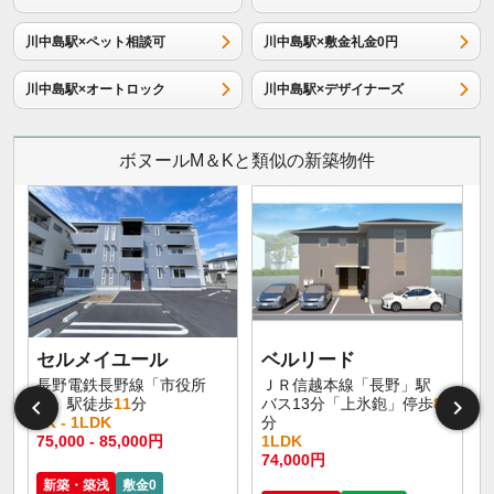
川中島駅×ペット相談可
川中島駅×敷金礼金0円
川中島駅×オートロック
川中島駅×デザイナーズ
ボヌールM＆Kと類似の新築物件
セルメイユール
ベルリード
長野電鉄長野線「市役所
ＪＲ信越本線「長野」駅
前」駅徒歩
11
分
バス13分「上氷鉋」停歩
8
1K - 1LDK
分
75,000 - 85,000円
1LDK
6
74,000円
新築・築浅
敷金0