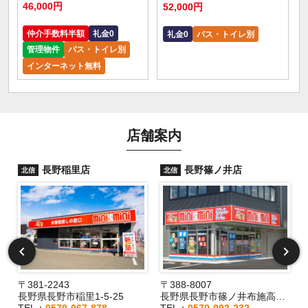
46,000円
52,000円
仲介手数料半額
礼金0
礼金0
バス・トイレ別
管理物件
バス・トイレ別
インターネット無料
店舗案内
長野稲里店
長野篠ノ井店
北信
北信
〒381-2243
〒388-8007
長野県長野市稲里1-5-25
長野県長野市篠ノ井布施高田407-8
TEL：
0570-067-878
TEL：
0570-093-232