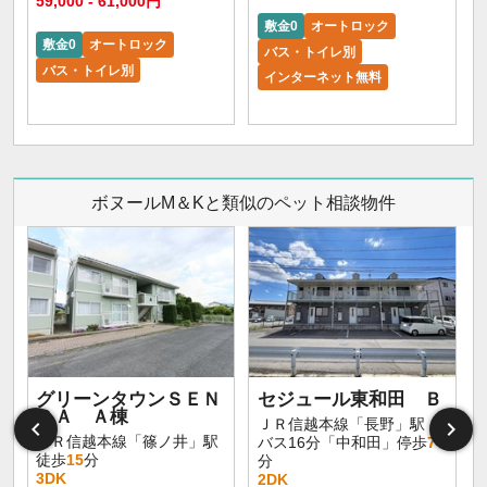
59,000 - 61,000円
敷金0
オートロック
敷金0
オートロック
バス・トイレ別
バス・トイレ別
インターネット無料
ボヌールM＆Kと類似のペット相談物件
グリーンタウンＳＥＮ
セジュール東和田 Ｂ
ＤＡ Ａ棟
ＪＲ信越本線「長野」駅
ＪＲ信越本線「篠ノ井」駅
バス16分「中和田」停歩
7
徒歩
15
分
分
3DK
2DK