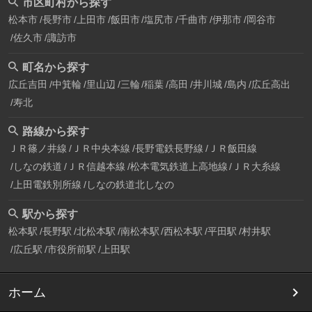
市区町村から探す
松本市
長野市
上田市
飯田市
塩尻市
千曲市
伊那市
岡谷市
佐久市
諏訪市
町名から探す
広丘吉田
中箕輪
里山辺
三輪
稲葉
高田
井川城
島内
広丘高出
寿北
路線から探す
ＪＲ篠ノ井線
ＪＲ中央本線
長野電鉄長野線
ＪＲ飯田線
しなの鉄道
ＪＲ信越本線
松本電気鉄道上高地線
ＪＲ大糸線
上田電鉄別所線
しなの鉄道北しなの
駅から探す
松本駅
長野駅
北松本駅
南松本駅
西松本駅
平田駅
村井駅
広丘駅
市役所前駅
上田駅
ホーム