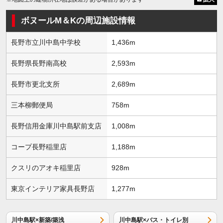
ボヌールM＆Kの周辺施設情報
長野市立川中島中学校
1,436m
長野県長野南高校
2,593m
長野市更北支所
2,689m
三本柳郵便局
758m
長野信用金庫川中島駅前支店
1,008m
コープ長野稲里店
1,188m
クスリのアオキ稲里店
928m
東京インテリア家具長野店
1,277m
川中島駅×新築/築浅
川中島駅×バス・トイレ別