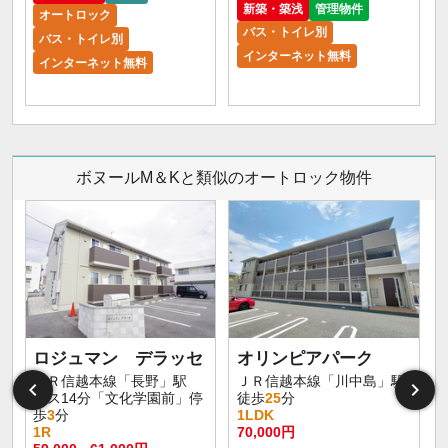
新築・築浅
管理物件
オートロック
バス・トイレ別
バス・トイレ別
インターネット無料
インターネット無料
ボヌールM＆Kと類似のオートロック物件
ロジュマン デラッセ
オリンピアパーク
ＪＲ信越本線「長野」駅
ＪＲ信越本線「川中島」駅
バス14分「文化学園前」停
徒歩
25
分
歩
3
分
1LDK
1R
70,000円