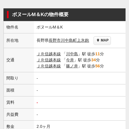
ボヌールM＆Kの物件概要
物件名
ボヌールM＆K
長野県
長野市
川中島町上氷鉋
所在地
MAP
ＪＲ信越本線
「
川中島
」駅 徒歩
11
分
交通
ＪＲ信越本線
「
今井
」駅 徒歩
34
分
ＪＲ信越本線
「
篠ノ井
」駅 徒歩
56
分
間取り
-
面積
-
賃料
-
共益費
-
敷金
2.0ヶ月