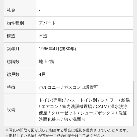
礼金
-
物件種別
アパート
構造
木造
築年月
1996年4月(築30年)
総階数
地上2階
総戸数
4戸
特徴
バルコニー / ガスコンロ設置可
トイレ(専用) / バス・トイレ別 / シャワー / 給湯
/ エアコン / 室内洗濯機置場 / CATV / 温水洗浄
設備
便座 / クローゼット / シューズボックス / 洗髪
洗面化粧台 / 独立洗面台
※写真や間取り図が現状と相違する場合は現状を優先させていただきます。
※掲載している物件が万が一ご成約の場合はご了承ください。