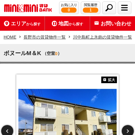
お気に入り
閲覧履歴
0
1
エリア
地図
お問い合わせ
から探す
から探す
HOME
長野市の賃貸物件一覧
川中島町上氷鉋の賃貸物件一覧
ボヌールM＆K
（空室
）
0
拡大