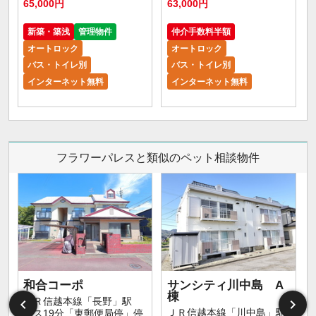
65,000円
63,000円
5
新築・築浅
管理物件
仲介手数料半額
オートロック
オートロック
バス・トイレ別
バス・トイレ別
インターネット無料
インターネット無料
フラワーパレスと類似のペット相談物件
和合コーポ
サンシティ川中島 A
棟
ＪＲ信越本線「長野」駅
ＪＲ信越本線「川中島」駅
バス19分「東郵便局停」停