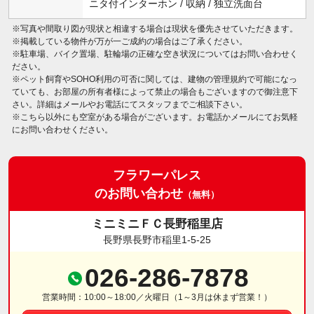
ニタ付インターホン / 収納 / 独立洗面台
※写真や間取り図が現状と相違する場合は現状を優先させていただきます。
※掲載している物件が万が一ご成約の場合はご了承ください。
※駐車場、バイク置場、駐輪場の正確な空き状況についてはお問い合わせく
ださい。
※ペット飼育やSOHO利用の可否に関しては、建物の管理規約で可能になっ
ていても、お部屋の所有者様によって禁止の場合もございますので御注意下
さい。詳細はメールやお電話にてスタッフまでご相談下さい。
※こちら以外にも空室がある場合がございます。お電話かメールにてお気軽
にお問い合わせください。
フラワーパレス
のお問い合わせ
（無料）
ミニミニＦＣ長野稲里店
長野県長野市稲里1-5-25
026-286-7878
営業時間：10:00～18:00／火曜日（1～3月は休まず営業！）