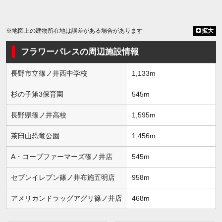
※地図上の建物所在地は誤差がある場合があります
拡大
フラワーパレスの周辺施設情報
長野市立篠ノ井西中学校
1,133m
杉の子第3保育園
545m
長野県篠ノ井高校
1,595m
茶臼山恐竜公園
1,456m
A・コープファーマーズ篠ノ井店
545m
セブンイレブン篠ノ井布施五明店
958m
アメリカンドラッグアグリ篠ノ井店
468m