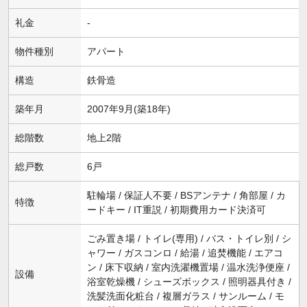
礼金
-
物件種別
アパート
構造
鉄骨造
築年月
2007年9月(築18年)
総階数
地上2階
総戸数
6戸
駐輪場 / 保証人不要 / BSアンテナ / 角部屋 / カ
特徴
ードキー / IT重説 / 初期費用カード決済可
ごみ置き場 / トイレ(専用) / バス・トイレ別 / シ
ャワー / ガスコンロ / 給湯 / 追焚機能 / エアコ
ン / 床下収納 / 室内洗濯機置場 / 温水洗浄便座 /
設備
浴室乾燥機 / シューズボックス / 照明器具付き /
洗髪洗面化粧台 / 複層ガラス / サンルーム / モ