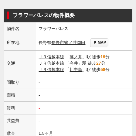
フラワーパレスの物件概要
物件名
フラワーパレス
長野県
長野市
篠ノ井岡田
所在地
MAP
ＪＲ信越本線
「
篠ノ井
」駅 徒歩
19
分
交通
ＪＲ信越本線
「
今井
」駅 徒歩
27
分
ＪＲ信越本線
「
川中島
」駅 徒歩
58
分
間取り
-
面積
-
賃料
-
共益費
-
敷金
1.5ヶ月