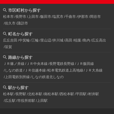
市区町村から探す
松本市
長野市
上田市
飯田市
塩尻市
千曲市
伊那市
岡谷市
佐久市
諏訪市
町名から探す
広丘吉田
中箕輪
三輪
里山辺
井川城
高田
稲葉
島内
広丘高出
笹賀
路線から探す
ＪＲ篠ノ井線
ＪＲ中央本線
長野電鉄長野線
ＪＲ飯田線
しなの鉄道
ＪＲ信越本線
松本電気鉄道上高地線
ＪＲ大糸線
上田電鉄別所線
しなの鉄道北しなの
駅から探す
松本駅
長野駅
北松本駅
南松本駅
西松本駅
平田駅
村井駅
広丘駅
市役所前駅
上田駅