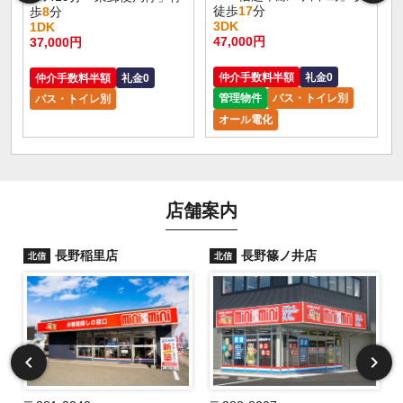
徒歩
17
分
歩
8
分
3DK
1DK
47,000円
37,000円
仲介手数料半額
礼金0
仲介手数料半額
礼金0
管理物件
バス・トイレ別
バス・トイレ別
オール電化
店舗案内
長野稲里店
長野篠ノ井店
北信
北信