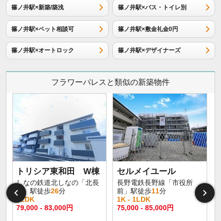
篠ノ井駅×新築/築浅
篠ノ井駅×バス・トイレ別
篠ノ井駅×ペット相談可
篠ノ井駅×敷金礼金0円
篠ノ井駅×オートロック
篠ノ井駅×デザイナーズ
フラワーパレスと類似の新築物件
トリシア東和田 W棟
セルメイユール
しなの鉄道北しなの「北長
長野電鉄長野線「市役所
野」駅徒歩
26
分
前」駅徒歩
11
分
1LDK
1K - 1LDK
1
79,000 - 83,000円
75,000 - 85,000円
6