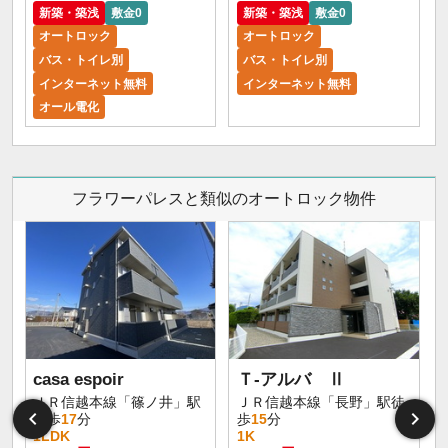
新築・築浅
敷金0
新築・築浅
敷金0
オートロック
オートロック
バス・トイレ別
バス・トイレ別
インターネット無料
インターネット無料
オール電化
フラワーパレスと類似のオートロック物件
casa espoir
Ｔ-アルバ Ⅱ
ＪＲ信越本線「篠ノ井」駅
ＪＲ信越本線「長野」駅徒
徒歩
17
分
歩
15
分
1LDK
1K