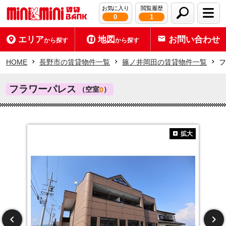
お気に入り
閲覧履歴
0
1
エリア
地図
お問い合わせ
から探す
から探す
HOME
長野市の賃貸物件一覧
篠ノ井岡田の賃貸物件一覧
フ
フラワーパレス
（空室
）
0
拡大