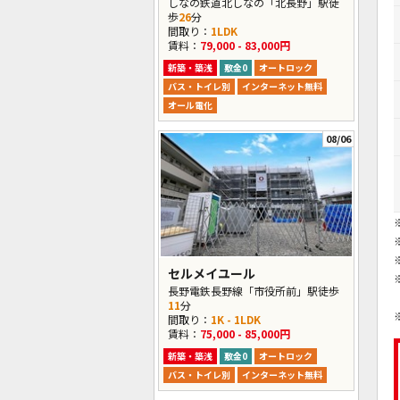
しなの鉄道北しなの「北長野」駅徒
歩
26
分
間取り：
1LDK
賃料：
79,000 - 83,000円
新築・築浅
敷金0
オートロック
バス・トイレ別
インターネット無料
オール電化
08/06
セルメイユール
長野電鉄長野線「市役所前」駅徒歩
11
分
間取り：
1K - 1LDK
賃料：
75,000 - 85,000円
新築・築浅
敷金0
オートロック
バス・トイレ別
インターネット無料