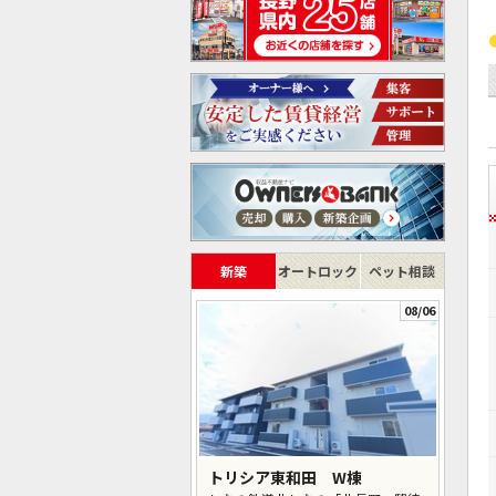
新築
オートロック
ペット相談
08/06
トリシア東和田 W棟