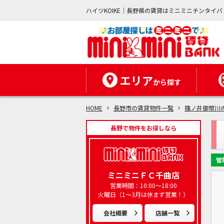
ハイツKOIKE｜長野県の賃貸はミニミニチンタイバ
エリア
から探す
HOME
長野市の賃貸物件一覧
篠ノ井御幣川
長野で物件をお探しなら
管
ミニミニＦＣ千曲店
営業時間：10:00～18:00
火曜日（1～3月は休まず営業！）
会社概要
店舗一覧