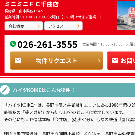
ミニミニＦＣ千曲店
長野県千曲市粟佐1542-1
営業時間：10:00～18:00／火曜日（1～3月は休まず営業！）
会社概要
アクセス
026-261-3555
営業時間：10:00～18:00／
物件リクエスト
お問
ハイツKOIKE
はこんな物件！
『ハイツKOIKE』は、長野市篠ノ井御幣川エリアにある1986年築の
最寄駅の『篠ノ井駅』から徒歩10分のところに立地しています。
その他にもＪＲ信越本線『今井駅』(徒歩37分)、しなの鉄道『屋代高
建物の周辺環境は、長野市立通明小学校：約0.1km、長野市中央保育