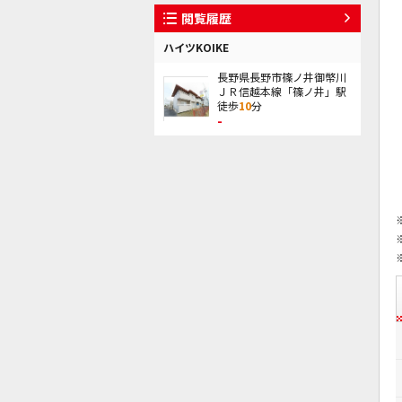
閲覧履歴
ハイツKOIKE
長野県長野市篠ノ井御幣川
ＪＲ信越本線「篠ノ井」駅
徒歩
10
分
-