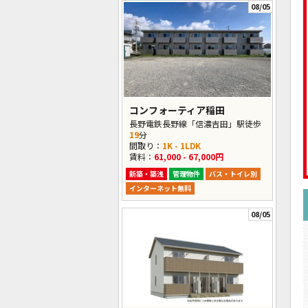
08/05
コンフォーティア稲田
長野電鉄長野線「信濃吉田」駅徒歩
19
分
間取り：
1K - 1LDK
賃料：
61,000 - 67,000円
新築・築浅
管理物件
バス・トイレ別
インターネット無料
08/05