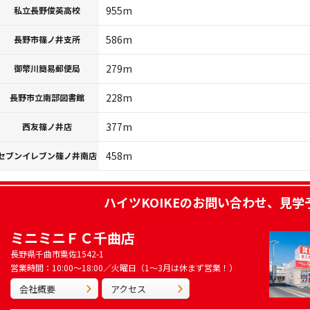
955m
私立長野俊英高校
586m
長野市篠ノ井支所
279m
御幣川簡易郵便局
228m
長野市立南部図書館
377m
西友篠ノ井店
458m
セブンイレブン篠ノ井南店
ハイツKOIKE
のお問い合わせ、見学
ミニミニＦＣ千曲店
長野県千曲市粟佐1542-1
営業時間：10:00～18:00／火曜日（1～3月は休まず営業！）
会社概要
アクセス