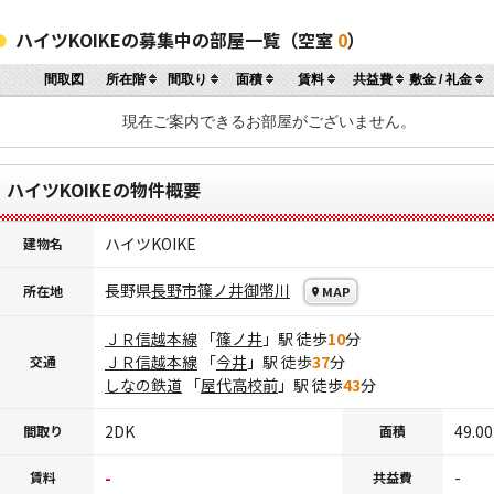
ハイツKOIKEの募集中の部屋一覧（空室
0
）
間取図
所在階
間取り
面積
賃料
共益費
敷金 / 礼金
現在ご案内できるお部屋がございません。
ハイツKOIKEの物件概要
ハイツKOIKE
建物名
長野県
長野市
篠ノ井御幣川
所在地
MAP
ＪＲ信越本線
「
篠ノ井
」駅 徒歩
10
分
ＪＲ信越本線
「
今井
」駅 徒歩
37
分
交通
しなの鉄道
「
屋代高校前
」駅 徒歩
43
分
2DK
49.0
間取り
面積
-
-
賃料
共益費