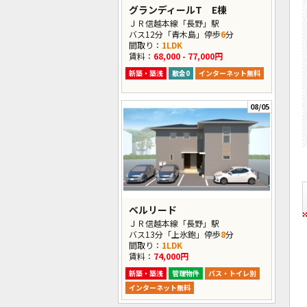
グランディールT E棟
ＪＲ信越本線「長野」駅
バス12分「青木島」停歩
6
分
間取り：
1LDK
賃料：
68,000 - 77,000円
新築・築浅
敷金0
インターネット無料
08/05
ベルリード
ＪＲ信越本線「長野」駅
バス13分「上氷鉋」停歩
8
分
間取り：
1LDK
賃料：
74,000円
新築・築浅
管理物件
バス・トイレ別
インターネット無料