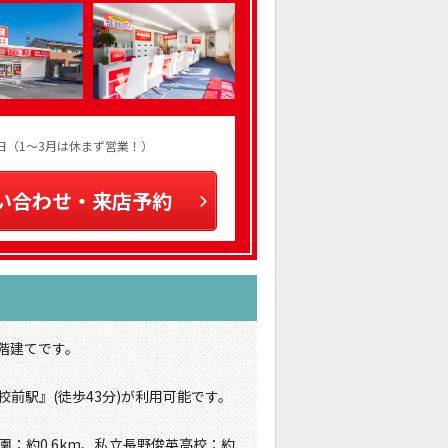
火曜日（1～3月は休まず営業！）
い合わせ・来店予約
2階建てです。
校前駅』(徒歩43分)が利用可能です。
園：約0.6km、私立長野俊英高校：約