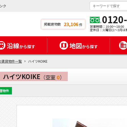
ンク
0120
23,106
掲載建物数
件
営業時間：10:00～18:00
定休日：火曜日(1～3月は
沿線
地図
から探す
から探す
の賃貸物件一覧
ハイツKOIKE
ハイツKOIKE
（空室
0
）
理物件