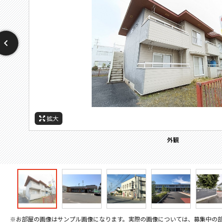
拡大
拡大
拡大
拡大
拡大
拡大
拡大
周辺施設：幼稚園・保育園
周辺施設：高校・高専
周辺施設：コンビニ
周辺施設：郵便局
周辺施設：小学校
周辺施設：役所
外観
※お部屋の画像はサンプル画像になります。実際の画像については、募集中の