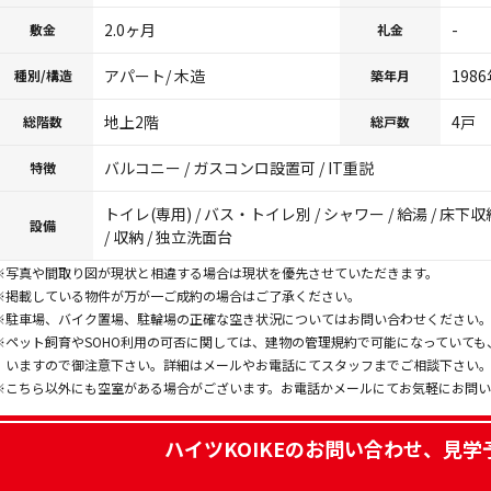
2.0ヶ月
-
敷金
礼金
アパート/ 木造
198
種別/構造
築年月
地上2階
4戸
総階数
総戸数
バルコニー / ガスコンロ設置可 / IT重説
特徴
トイレ(専用) / バス・トイレ別 / シャワー / 給湯 / 床
設備
/ 収納 / 独立洗面台
※写真や間取り図が現状と相違する場合は現状を優先させていただきます。
※掲載している物件が万が一ご成約の場合はご了承ください。
※駐車場、バイク置場、駐輪場の正確な空き状況についてはお問い合わせください
※ペット飼育やSOHO利用の可否に関しては、建物の管理規約で可能になっていて
いますので御注意下さい。詳細はメールやお電話にてスタッフまでご相談下さい
※こちら以外にも空室がある場合がございます。お電話かメールにてお気軽にお問
ハイツKOIKE
のお問い合わせ、見学