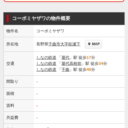
コーポミヤザワの物件概要
物件名
コーポミヤザワ
長野県
千曲市
大字杭瀬下
所在地
MAP
しなの鉄道
「
屋代
」駅 徒歩
17
分
交通
しなの鉄道
「
屋代高校前
」駅 徒歩
34
分
しなの鉄道
「
千曲
」駅 徒歩
46
分
間取り
-
面積
-
賃料
-
共益費
-