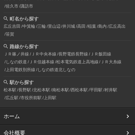
佐久市
諏訪市
町名から探す
広丘吉田
中箕輪
三輪
里山辺
井川城
高田
稲葉
島内
広丘高出
笹賀
路線から探す
ＪＲ篠ノ井線
ＪＲ中央本線
長野電鉄長野線
ＪＲ飯田線
しなの鉄道
ＪＲ信越本線
松本電気鉄道上高地線
ＪＲ大糸線
上田電鉄別所線
しなの鉄道北しなの
駅から探す
松本駅
長野駅
北松本駅
南松本駅
西松本駅
平田駅
村井駅
広丘駅
市役所前駅
上田駅
ホーム
会社概要