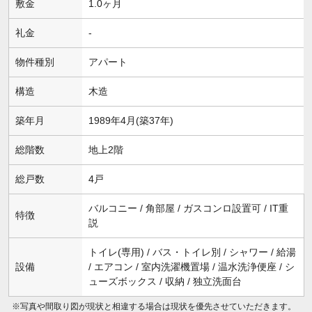
敷金
1.0ヶ月
礼金
-
物件種別
アパート
構造
木造
築年月
1989年4月(築37年)
総階数
地上2階
総戸数
4戸
バルコニー / 角部屋 / ガスコンロ設置可 / IT重
特徴
説
トイレ(専用) / バス・トイレ別 / シャワー / 給湯
設備
/ エアコン / 室内洗濯機置場 / 温水洗浄便座 / シ
ューズボックス / 収納 / 独立洗面台
※写真や間取り図が現状と相違する場合は現状を優先させていただきます。