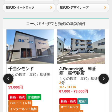
屋代駅×オートロック
屋代駅×デザイナーズ
コーポミヤザワと類似の新築物件
千曲シモンド
J-Room☆妃 Ⅶ番
館 屋代駅前
しなの鉄道「屋代」駅徒歩
しなの鉄道「屋代」駅徒歩
4
分
2
分
1K
1R - 1LDK
59,000円
5
67,000 - 73,000円
新築・築浅
管理物件
新築・築浅
敷金0
バス・トイレ別
オートロック
インターネット無料