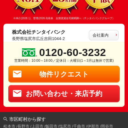
※仲介(2026.1)、管理(2026.8)発表 全国賃貸住宅新聞調べ（チンタイバンクグループ）
株式会社チンタイバンク
会社案内
長野県塩尻市広丘吉田1044-2
0120-60-3232
営業時間：10:00～18:00／定休日：火曜日(1～3月は無休で営業)
物件リクエスト
お問い合わせ・来店予約
市区町村から探す
松本市
長野市
上田市
飯田市
塩尻市
千曲市
伊那市
岡谷市