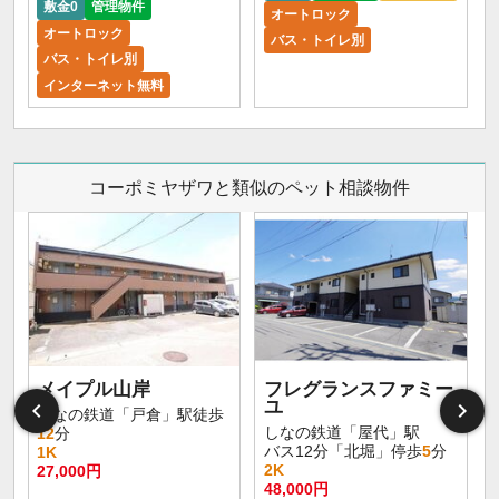
敷金0
管理物件
オートロック
オートロック
バス・トイレ別
バス・トイレ別
インターネット無料
コーポミヤザワと類似のペット相談物件
メイプル山岸
フレグランスファミー
ユ
しなの鉄道「戸倉」駅徒歩
しなの鉄道「屋代」駅
12
分
バス12分「北堀」停歩
5
分
1K
2K
27,000円
48,000円