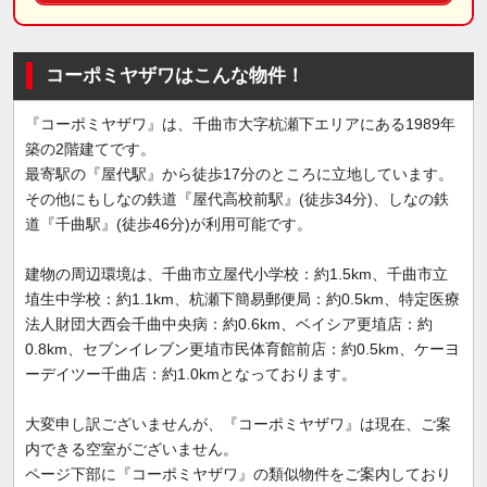
コーポミヤザワはこんな物件！
『コーポミヤザワ』は、千曲市大字杭瀬下エリアにある1989年
築の2階建てです。
最寄駅の『屋代駅』から徒歩17分のところに立地しています。
その他にもしなの鉄道『屋代高校前駅』(徒歩34分)、しなの鉄
道『千曲駅』(徒歩46分)が利用可能です。
建物の周辺環境は、千曲市立屋代小学校：約1.5km、千曲市立
埴生中学校：約1.1km、杭瀬下簡易郵便局：約0.5km、特定医療
法人財団大西会千曲中央病：約0.6km、ベイシア更埴店：約
0.8km、セブンイレブン更埴市民体育館前店：約0.5km、ケーヨ
ーデイツー千曲店：約1.0kmとなっております。
大変申し訳ございませんが、『コーポミヤザワ』は現在、ご案
内できる空室がございません。
ページ下部に『コーポミヤザワ』の類似物件をご案内しており