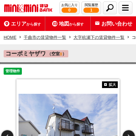
お気に入り
閲覧履歴
0
1
エリア
地図
お問い合わせ
から探す
から探す
HOME
千曲市の賃貸物件一覧
大字杭瀬下の賃貸物件一覧
コ
コーポミヤザワ
（空室
）
0
管理物件
拡大