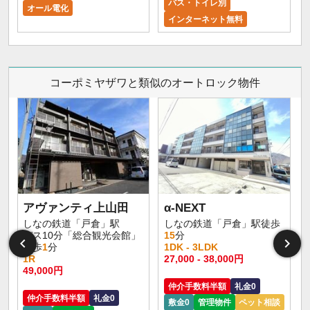
バス・トイレ別
オール電化
インターネット無料
コーポミヤザワと類似のオートロック物件
アヴァンティ上山田
α-NEXT
しなの鉄道「戸倉」駅
しなの鉄道「戸倉」駅徒歩
バス10分「総合観光会館」
15
分
停歩
1
分
1DK - 3LDK
1R
27,000 - 38,000円
49,000円
仲介手数料半額
礼金0
仲介手数料半額
礼金0
敷金0
管理物件
ペット相談