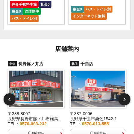
仲介手数料半額
礼金0
敷金0
バス・トイレ別
敷金0
管理物件
インターネット無料
バス・トイレ別
店舗案内
長野篠ノ井店
千曲店
北信
北信
〒388-8007
〒387-0006
長野県長野市篠ノ井布施高田407-8
長野県千曲市粟佐1542-1
TEL：
0570-093-232
TEL：
0570-013-555
店舗詳細
店舗詳細