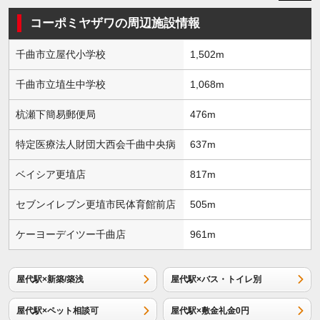
コーポミヤザワの周辺施設情報
千曲市立屋代小学校
1,502m
千曲市立埴生中学校
1,068m
杭瀬下簡易郵便局
476m
特定医療法人財団大西会千曲中央病
637m
ベイシア更埴店
817m
セブンイレブン更埴市民体育館前店
505m
ケーヨーデイツー千曲店
961m
屋代駅×新築/築浅
屋代駅×バス・トイレ別
屋代駅×ペット相談可
屋代駅×敷金礼金0円