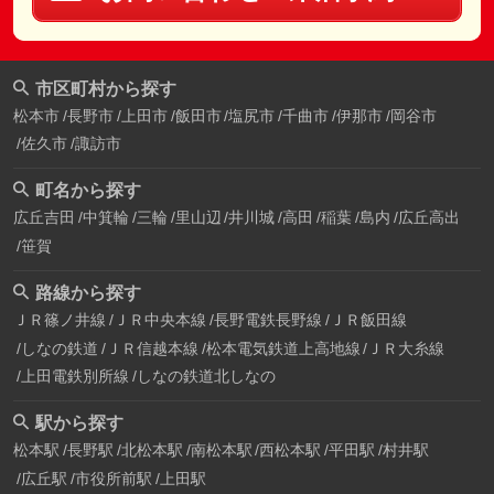
市区町村から探す
松本市
長野市
上田市
飯田市
塩尻市
千曲市
伊那市
岡谷市
佐久市
諏訪市
町名から探す
広丘吉田
中箕輪
三輪
里山辺
井川城
高田
稲葉
島内
広丘高出
笹賀
路線から探す
ＪＲ篠ノ井線
ＪＲ中央本線
長野電鉄長野線
ＪＲ飯田線
しなの鉄道
ＪＲ信越本線
松本電気鉄道上高地線
ＪＲ大糸線
上田電鉄別所線
しなの鉄道北しなの
駅から探す
松本駅
長野駅
北松本駅
南松本駅
西松本駅
平田駅
村井駅
広丘駅
市役所前駅
上田駅