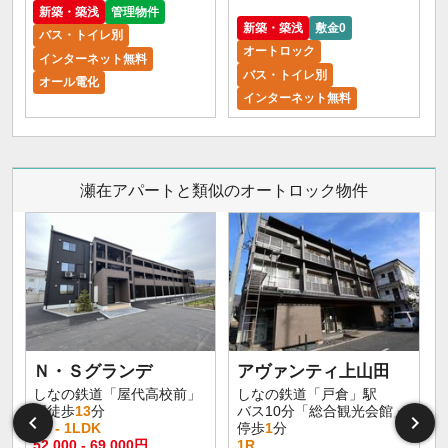
新築・築浅
管理物件
新築・築浅
敷金0
バス・トイレ別
オートロック
インターネット無料
バス・トイレ別
オール電化
インターネット無料
瀬在アパートと類似のオートロック物件
Ｎ・Ｓグランデ
アヴァンティ上山田
しなの鉄道「屋代高校前」
しなの鉄道「戸倉」駅
駅徒歩
13
分
バス10分「総合観光会館」
1K - 1LDK
停歩
1
分
1
52,000 - 69,000円
1R
2