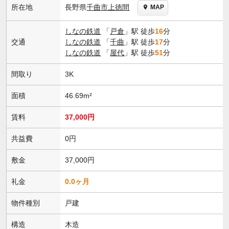
長野県
千曲市
上徳間
所在地
MAP
しなの鉄道
「
戸倉
」駅 徒歩
16
分
交通
しなの鉄道
「
千曲
」駅 徒歩
17
分
しなの鉄道
「
屋代
」駅 徒歩
51
分
間取り
3K
面積
46.69m²
賃料
37,000円
共益費
0円
敷金
37,000円
礼金
0.0ヶ月
物件種別
戸建
構造
木造