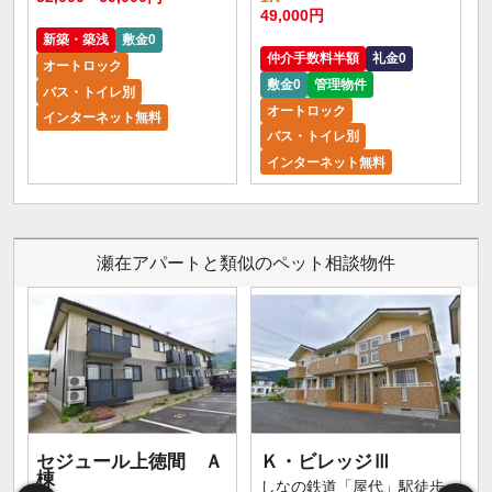
49,000円
新築・築浅
敷金0
仲介手数料半額
礼金0
オートロック
敷金0
管理物件
バス・トイレ別
オートロック
インターネット無料
バス・トイレ別
インターネット無料
瀬在アパートと類似のペット相談物件
セジュール上徳間 Ａ
Ｋ・ビレッジⅢ
棟
しなの鉄道「屋代」駅徒歩