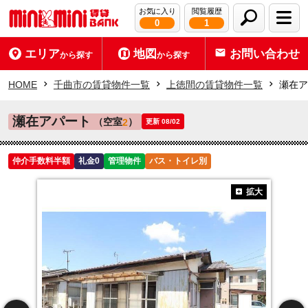
お気に入り
閲覧履歴
0
1
エリア
地図
お問い合わせ
から探す
から探す
HOME
千曲市の賃貸物件一覧
上徳間の賃貸物件一覧
瀬在ア
瀬在アパート
（空室
）
2
更新 08/02
仲介手数料半額
礼金0
管理物件
バス・トイレ別
拡大