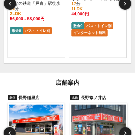
しなの鉄道「戸倉」駅徒歩
17
分
16
分
1LDK
2LDK
44,000円
56,000 - 58,000円
敷金0
バス・トイレ別
敷金0
バス・トイレ別
インターネット無料
店舗案内
長野稲里店
長野篠ノ井店
北信
北信