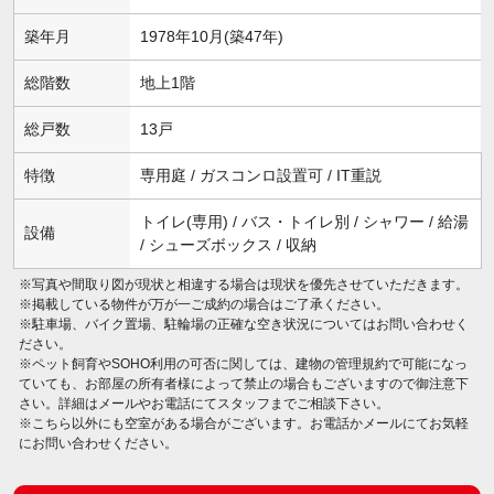
築年月
1978年10月(築47年)
総階数
地上1階
総戸数
13戸
特徴
専用庭 / ガスコンロ設置可 / IT重説
トイレ(専用) / バス・トイレ別 / シャワー / 給湯
設備
/ シューズボックス / 収納
※写真や間取り図が現状と相違する場合は現状を優先させていただきます。
※掲載している物件が万が一ご成約の場合はご了承ください。
※駐車場、バイク置場、駐輪場の正確な空き状況についてはお問い合わせく
ださい。
※ペット飼育やSOHO利用の可否に関しては、建物の管理規約で可能になっ
ていても、お部屋の所有者様によって禁止の場合もございますので御注意下
さい。詳細はメールやお電話にてスタッフまでご相談下さい。
※こちら以外にも空室がある場合がございます。お電話かメールにてお気軽
にお問い合わせください。