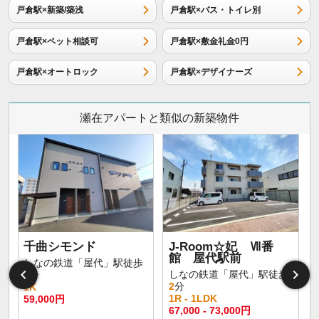
戸倉駅×新築/築浅
戸倉駅×バス・トイレ別
戸倉駅×ペット相談可
戸倉駅×敷金礼金0円
戸倉駅×オートロック
戸倉駅×デザイナーズ
瀬在アパートと類似の新築物件
千曲シモンド
J-Room☆妃 Ⅶ番
館 屋代駅前
しなの鉄道「屋代」駅徒歩
しなの鉄道「屋代」駅徒歩
4
分
2
分
1K
1R - 1LDK
59,000円
5
67,000 - 73,000円