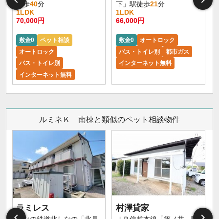
徒歩
40
分
下」駅徒歩
21
分
1LDK
1LDK
70,000円
66,000円
6
敷金0
ペット相談
敷金0
オートロック
オートロック
バス・トイレ別
都市ガス
バス・トイレ別
インターネット無料
インターネット無料
ルミネＫ 南棟と類似のペット相談物件
ラミレス
村澤貸家
しなの鉄道北しなの「北長
ＪＲ信越本線「篠ノ井」駅