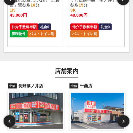
野」駅徒歩
10
分
徒歩
15
分
1K
3K
43,000円
48,000円
仲介手数料半額
礼金0
仲介手数料半額
礼金0
管理物件
バス・トイレ別
バス・トイレ別
店舗案内
長野篠ノ井店
千曲店
北信
北信