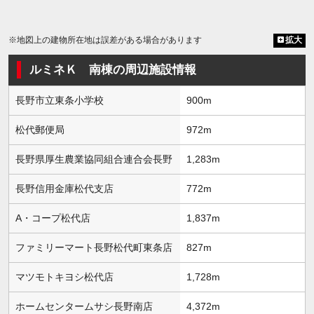
※地図上の建物所在地は誤差がある場合があります
拡大
ルミネＫ 南棟の周辺施設情報
長野市立東条小学校
900m
松代郵便局
972m
長野県厚生農業協同組合連合会長野
1,283m
長野信用金庫松代支店
772m
A・コープ松代店
1,837m
ファミリーマート長野松代町東条店
827m
マツモトキヨシ松代店
1,728m
ホームセンタームサシ長野南店
4,372m