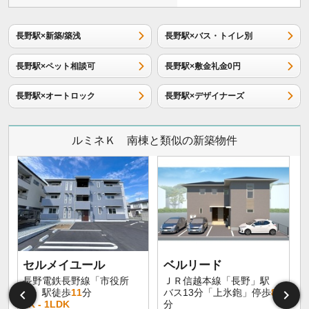
長野駅×新築/築浅
長野駅×バス・トイレ別
長野駅×ペット相談可
長野駅×敷金礼金0円
長野駅×オートロック
長野駅×デザイナーズ
ルミネＫ 南棟と類似の新築物件
セルメイユール
ベルリード
長野電鉄長野線「市役所
ＪＲ信越本線「長野」駅
前」駅徒歩
11
分
バス13分「上氷鉋」停歩
8
1K - 1LDK
分