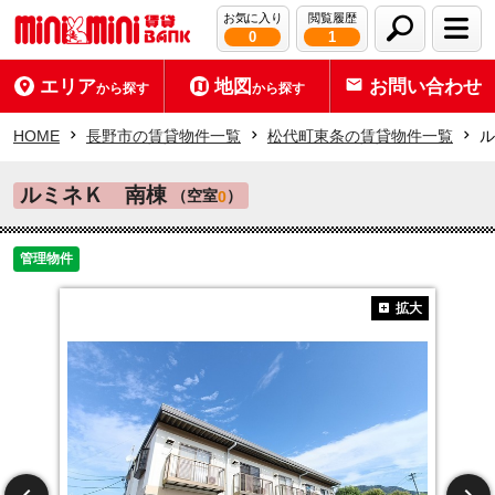
お気に入り
閲覧履歴
0
1
エリア
地図
お問い合わせ
から探す
から探す
HOME
長野市の賃貸物件一覧
松代町東条の賃貸物件一覧
ル
ルミネＫ 南棟
（空室
）
0
管理物件
拡大