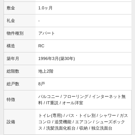
敷金
1.0ヶ月
礼金
-
物件種別
アパート
構造
RC
築年月
1996年3月(築30年)
総階数
地上2階
総戸数
8戸
バルコニー / フローリング / インターネット無
特徴
料 / IT重説 / オール洋室
トイレ(専用) / バス・トイレ別 / シャワー / ガス
設備
コンロ / 追焚機能 / エアコン / シューズボック
ス / 洗髪洗面化粧台 / 収納 / 独立洗面台