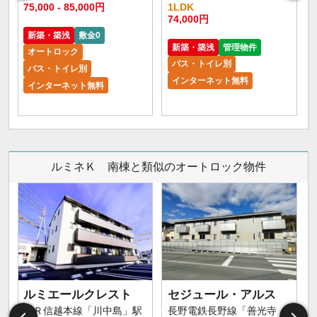
75,000 - 85,000円
1LDK
6
74,000円
新築・築浅
敷金0
新築・築浅
管理物件
オートロック
バス・トイレ別
バス・トイレ別
インターネット無料
インターネット無料
ルミネＫ 南棟と類似のオートロック物件
ルミエールクレスト
セジュール・アルス
ＪＲ信越本線「川中島」駅
長野電鉄長野線「善光寺