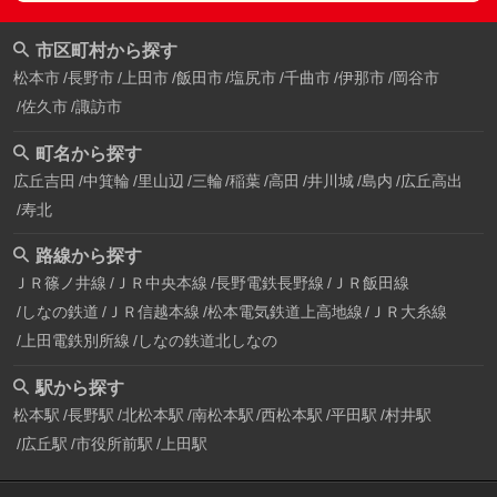
市区町村から探す
松本市
長野市
上田市
飯田市
塩尻市
千曲市
伊那市
岡谷市
佐久市
諏訪市
町名から探す
広丘吉田
中箕輪
里山辺
三輪
稲葉
高田
井川城
島内
広丘高出
寿北
路線から探す
ＪＲ篠ノ井線
ＪＲ中央本線
長野電鉄長野線
ＪＲ飯田線
しなの鉄道
ＪＲ信越本線
松本電気鉄道上高地線
ＪＲ大糸線
上田電鉄別所線
しなの鉄道北しなの
駅から探す
松本駅
長野駅
北松本駅
南松本駅
西松本駅
平田駅
村井駅
広丘駅
市役所前駅
上田駅