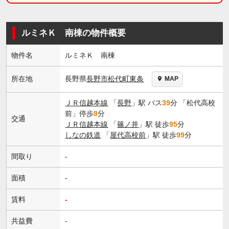
ルミネＫ 南棟の物件概要
物件名
ルミネＫ 南棟
長野県
長野市
松代町東条
所在地
MAP
ＪＲ信越本線
「
長野
」駅 バス
39
分 「松代高校
前」停歩
8
分
交通
ＪＲ信越本線
「
篠ノ井
」駅 徒歩
95
分
しなの鉄道
「
屋代高校前
」駅 徒歩
99
分
間取り
-
面積
-
賃料
-
共益費
-