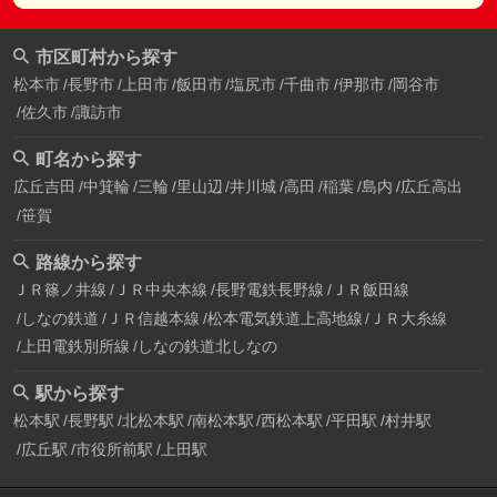
市区町村から探す
松本市
長野市
上田市
飯田市
塩尻市
千曲市
伊那市
岡谷市
佐久市
諏訪市
町名から探す
広丘吉田
中箕輪
三輪
里山辺
井川城
高田
稲葉
島内
広丘高出
笹賀
路線から探す
ＪＲ篠ノ井線
ＪＲ中央本線
長野電鉄長野線
ＪＲ飯田線
しなの鉄道
ＪＲ信越本線
松本電気鉄道上高地線
ＪＲ大糸線
上田電鉄別所線
しなの鉄道北しなの
駅から探す
松本駅
長野駅
北松本駅
南松本駅
西松本駅
平田駅
村井駅
広丘駅
市役所前駅
上田駅