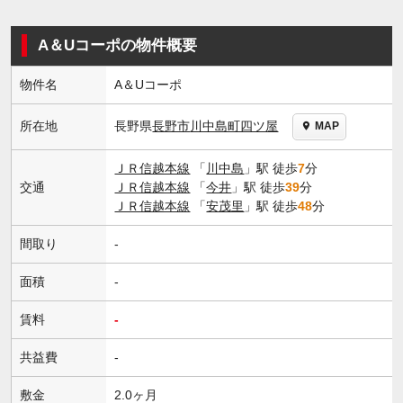
A＆Uコーポの物件概要
物件名
A＆Uコーポ
長野県
長野市
川中島町四ツ屋
所在地
MAP
ＪＲ信越本線
「
川中島
」駅 徒歩
7
分
交通
ＪＲ信越本線
「
今井
」駅 徒歩
39
分
ＪＲ信越本線
「
安茂里
」駅 徒歩
48
分
間取り
-
面積
-
賃料
-
共益費
-
敷金
2.0ヶ月