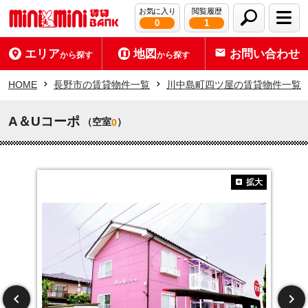
お気に入り
閲覧履歴
0
1
エリア
地図
お問い合わせ
から探す
から探す
HOME
長野市の賃貸物件一覧
川中島町四ツ屋の賃貸物件一覧
A＆Uコーポ
（空室
）
0
拡大