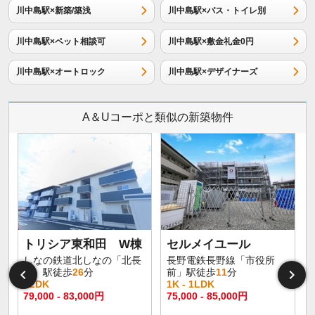
川中島駅×新築/築浅
川中島駅×バス・トイレ別
川中島駅×ペット相談可
川中島駅×敷金礼金0円
川中島駅×オートロック
川中島駅×デザイナーズ
A＆Uコーポと類似の新築物件
トリシア東和田 W棟
セルメイユール
しなの鉄道北しなの「北長
長野電鉄長野線「市役所
野」駅徒歩
26
分
前」駅徒歩
11
分
1LDK
1K - 1LDK
1
79,000 - 83,000円
75,000 - 85,000円
6