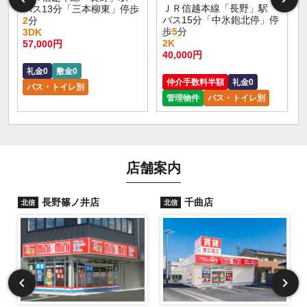
ＪＲ信越本線「長野」駅
バス13分「三本柳東」停歩
バス15分「中氷鉋北停」停
2
分
歩
5
分
3DK
2K
57,000円
40,000円
礼金0
敷金0
仲介手数料半額
礼金0
バス・トイレ別
管理物件
バス・トイレ別
店舗案内
長野篠ノ井店
千曲店
北信
北信