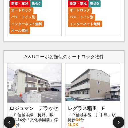
新築・築浅
敷金0
新築・築浅
敷金0
オートロック
オートロック
バス・トイレ別
バス・トイレ別
インターネット無料
インターネット無料
オール電化
A＆Uコーポと類似のオートロック物件
ロジュマン デラッセ
レグラス稲里 F
ＪＲ信越本線「長野」駅
ＪＲ信越本線「川中島」駅
バス14分「文化学園前」停
徒歩
34
分
歩
3
分
1LDK