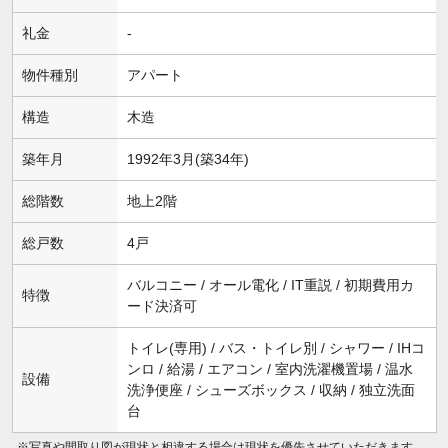
礼金
-
物件種別
アパート
構造
木造
築年月
1992年3月(築34年)
総階数
地上2階
総戸数
4戸
バルコニー / オール電化 / IT重説 / 初期費用カ
特徴
ード決済可
トイレ(専用) / バス・トイレ別 / シャワー / IHコ
ンロ / 給湯 / エアコン / 室内洗濯機置場 / 温水
設備
洗浄便座 / シューズボックス / 収納 / 独立洗面
台
※写真や間取り図が現状と相違する場合は現状を優先させていただきます。