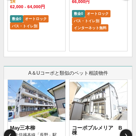
1R
66,000円
62,000 - 64,000円
敷金0
オートロック
敷金0
オートロック
バス・トイレ別
バス・トイレ別
インターネット無料
A＆Uコーポと類似のペット相談物件
May三本柳
コーポプルメリア B
棟
ＪＲ信越本線「長野」駅