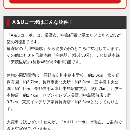
A＆Uコーポはこんな物件！
『A＆Uコーポ』は、長野市川中島町四ツ屋エリアにある1992年
築の2階建てです。
最寄駅の『川中島駅』から徒歩7分のところに立地しています。
その他にもＪＲ信越本線『今井駅』(徒歩39分)、ＪＲ信越本線
『安茂里駅』(徒歩48分)が利用可能です。
建物の周辺環境は、長野市立川中島中学校：約2.3km、松ヶ丘
保育園：約2.7km、長野市更北支所：約3.9km、三本柳中央公
園：約1.1km、長野信用金庫川中島駅前支店：約0.7km、西友三
本柳店：約1.4km、セブンイレブン長野川中島駅前店：約
0.7km、東京インテリア家具長野店：約2.6kmとなっておりま
す。
大変申し訳ございませんが、『A＆Uコーポ』は現在、ご案内で
きる空室がございません。