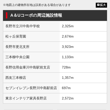
※地図上の建物所在地は誤差がある場合があります
拡大
A＆Uコーポの周辺施設情報
長野市立川中島中学校
2,325m
松ヶ丘保育園
2,674m
長野市更北支所
3,923m
三本柳中央公園
1,133m
長野信用金庫川中島駅前支店
728m
西友三本柳店
1,357m
セブンイレブン長野川中島駅前店
697m
東京インテリア家具長野店
2,572m