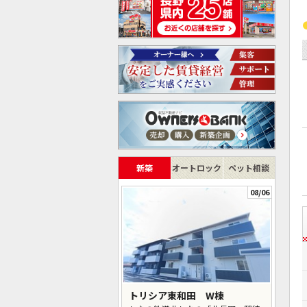
新築
オートロック
ペット相談
08/06
トリシア東和田 W棟