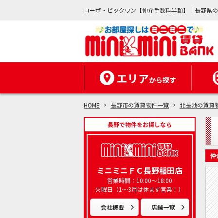
コーポ・ビックワン【仲介手数料半額】｜長野県
エリア
から探す
HOME
長野市の賃貸物件一覧
北長池の賃貸
長野で物件をお探しなら
仲
ミニミニＦＣ長野稲田店
営業時間：10:00～18:00
火曜日（1～3月は休まず営業！）
会社概要
店舗一覧