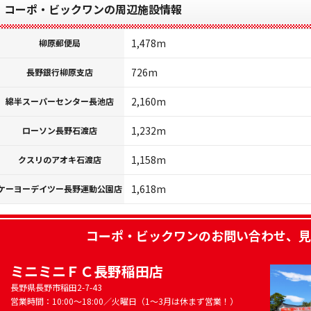
コーポ・ビックワンの周辺施設情報
1,478m
柳原郵便局
726m
長野銀行柳原支店
2,160m
綿半スーパーセンター長池店
1,232m
ローソン長野石渡店
1,158m
クスリのアオキ石渡店
1,618m
ケーヨーデイツー長野運動公園店
コーポ・ビックワン
のお問い合わせ、見
ミニミニＦＣ長野稲田店
長野県長野市稲田2-7-43
営業時間：10:00～18:00／火曜日（1～3月は休まず営業！）