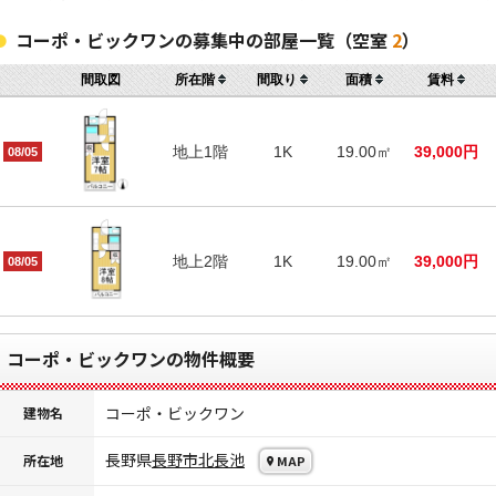
コーポ・ビックワンの募集中の部屋一覧（空室
2
）
間取図
所在階
間取り
面積
賃料
地上1階
1K
19.00㎡
39,000円
08/05
地上2階
1K
19.00㎡
39,000円
08/05
コーポ・ビックワンの物件概要
コーポ・ビックワン
建物名
長野県
長野市
北長池
所在地
MAP