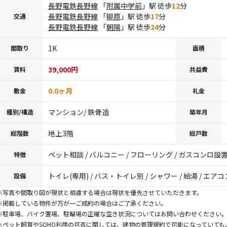
長野電鉄長野線
「
附属中学前
」駅 徒歩
12
分
長野電鉄長野線
「
柳原
」駅 徒歩
17
分
交通
長野電鉄長野線
「
朝陽
」駅 徒歩
24
分
1K
間取り
面積
39,000円
賃料
共益費
0.0ヶ月
敷金
礼金
マンション/ 鉄骨造
種別/構造
築年月
地上3階
総階数
総戸数
ペット相談 / バルコニー / フローリング / ガスコンロ設置可
特徴
トイレ(専用) / バス・トイレ別 / シャワー / 給湯 / エアコ
設備
※写真や間取り図が現状と相違する場合は現状を優先させていただきます。
※掲載している物件が万が一ご成約の場合はご了承ください。
※駐車場、バイク置場、駐輪場の正確な空き状況についてはお問い合わせください
※ペット飼育やSOHO利用の可否に関しては、建物の管理規約で可能になっていて