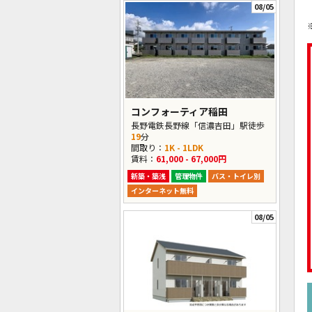
08/05
コンフォーティア稲田
長野電鉄長野線「信濃吉田」駅徒歩
19
分
間取り：
1K - 1LDK
賃料：
61,000 - 67,000円
新築・築浅
管理物件
バス・トイレ別
インターネット無料
08/05