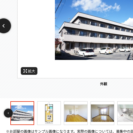
拡大
拡大
拡大
拡大
拡大
拡大
拡大
拡大
拡大
拡大
拡大
拡大
拡大
拡大
拡大
拡大
拡大
拡大
拡大
拡大
拡大
拡大
拡大
拡大
拡大
拡大
その他画像
間取
設備
周辺施設：ホームセンター
周辺施設：ドラックストア
周辺施設：コンビニ
周辺施設：スーパー
セキュリティ
バルコニー
その他画像
キッチン
キッチン
キッチン
トイレ
トイレ
外観
居間
居間
寝室
寝室
風呂
風呂
風呂
収納
設備
玄関
洗濯機置き場
エアコン
間取り
※お部屋の画像はサンプル画像になります。実際の画像については、募集中の