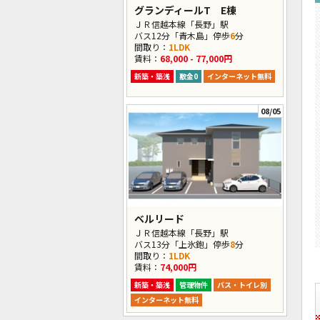
グランディールT E棟
ＪＲ信越本線「長野」駅
バス12分「青木島」停歩
6
分
間取り：
1LDK
賃料：
68,000 - 77,000円
新築・築浅
敷金0
インターネット無料
08/05
ベルリード
ＪＲ信越本線「長野」駅
バス13分「上氷鉋」停歩
8
分
間取り：
1LDK
賃料：
74,000円
新築・築浅
管理物件
バス・トイレ別
インターネット無料