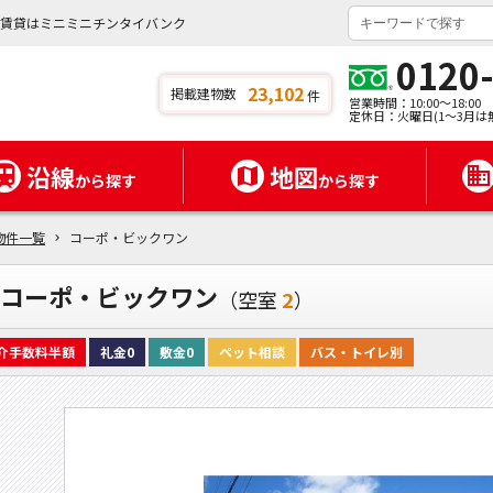
の賃貸はミニミニチンタイバンク
0120
23,102
掲載建物数
件
営業時間：10:00～18:00
定休日：火曜日(1～3月は
沿線
地図
から探す
から探す
物件一覧
コーポ・ビックワン
コーポ・ビックワン
（空室
2
）
介手数料半額
礼金0
敷金0
ペット相談
バス・トイレ別