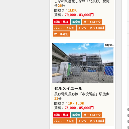
しなの鉄道北しなの「北長野」駅徒
歩
26
分
間取り：
1LDK
賃料：
79,000 - 83,000円
新築・築浅
敷金0
オートロック
バス・トイレ別
インターネット無料
オール電化
08/06
セルメイユール
長野電鉄長野線「市役所前」駅徒歩
11
分
間取り：
1K - 1LDK
賃料：
75,000 - 85,000円
新築・築浅
敷金0
オートロック
バス・トイレ別
インターネット無料